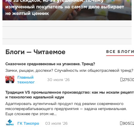
Не за скидкой, но за утешением: почему
измученный покупатель на самом деле выбирает
не желтый ценник
Блоги — Читаемое
ВСЕ БЛОГ
Сказочное средневековье на упаковке. Тренд?
Замки, рыцари, доспехи? Случайность или общеотраслевой тренд?
Главный
30 июля '26
275
технолог
Традиция VS промышленное производство: как мы искали рецепт
и технологию идеальной ндуи
Адаптировать аутентичный продукт под реалии современного
мясоперерабатывающего предприятия — задача нетривиальная.
Еще сложнее при этом не...
ГК Тэкспро
03 июля '26
905