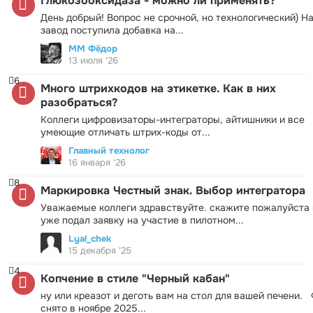
Глюкозооксидаза - можно ли применять?
День добрый! Вопрос не срочной, но технологический) Н
завод поступила добавка на...
ММ Фёдор
13 июля '26
6
Много штрихкодов на этикетке. Как в них
разобраться?
Коллеги цифровизаторы-интеграторы, айтишники и все
умеющие отличать штрих-коды от...
Главный технолог
16 января '26
8
Маркировка Честный знак. Выбор интегратора
Уважаемые коллеги здравствуйте. скажите пожалуйста 
уже подал заявку на участие в пилотном...
Lyal_chek
15 декабря '25
4
Копчение в стиле "Черный кабан"
ну или креазот и деготь вам на стол для вашей печени.
снято в ноябре 2025...