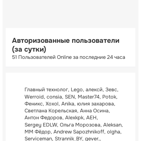
Авторизованные пользователи
(за сутки)
51 Пользователей Online за последние 24 часа
Главный технолог
Lego
алексй
Зевс
Werroid
consia
SEN
Master74
Potok
Феникс
Xoxol
Anika
юлия захарова
Светлана Корельская
Анна Осина
Антон Федоров
Alexkpk
АЕН
Sergey EDLW
Ольга Морозова
Aleksan
ММ Фёдор
Andrew Sapozhnikoff
olgha
Serviceman
Strannik_BY
gever.