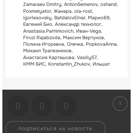
Zamaraev Dmitry
AntonSemenov
oshand
Poxmelyator
Жанара
ola-rost
igorlesovsky
BatdalovElnar
Марио69
Евгений Био
Александр технолог
Anastasia.Parhimovich
Иван-Vega
Firuzi Rajabzoda
Максим Вертунов
Полина Игоревна
Олечка
PopkovaAnna
Михаил Трапезников
Анастасия Карташова
Vasiliy57
КММ БИС
Konstantin_Zhukov
Ильшат
ПОДПИСАТЬСЯ НА НОВОСТИ