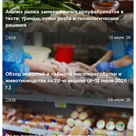
Анализ рынка замороженных полуфабрикатов в
тесте: тренды, точки роста и технологические
решения
13 июля '26
839
Обзор новостей и событий мясопереработки и
животноводства за 28-ю неделю (6–12 июля 2026
г.)
08 июля '26
936