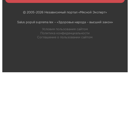
© 2005-2026 Независимый портал «Мясной Эксперт»
Salus populi suprema lex – «Здоровье народа – высший закон»
Условия пользования сайтом
Политика конфиденциальности
Соглашение о пользовании сайтом