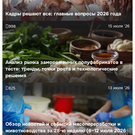
Кадры решают все: главные вопросы 2026 года
15 июля '26
998
Анализ рынка замороженных полуфабрикатов в
тесте: тренды, точки роста и технологические
решения
13 июля '26
825
Обзор новостей и событий мясопереработки и
животноводства за 28-ю неделю (6–12 июля 2026