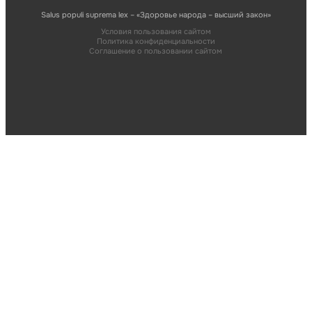
Salus populi suprema lex – «Здоровье народа – высший закон»
Условия пользования сайтом
Политика конфиденциальности
Соглашение о пользовании сайтом