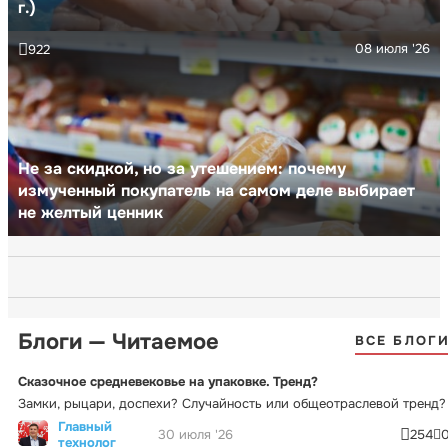
г.)
08 июля '26
922
Не за скидкой, но за утешением: почему
измученный покупатель на самом деле выбирает
не желтый ценник
Блоги — Читаемое
ВСЕ БЛОГ
Сказочное средневековье на упаковке. Тренд?
Замки, рыцари, доспехи? Случайность или общеотраслевой тренд?
Главный
30 июля '26
254
технолог