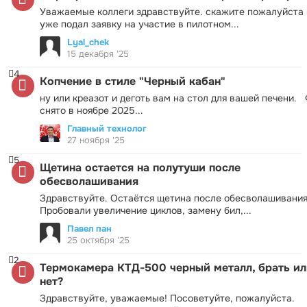
Уважаемые коллеги здравствуйте. скажите пожалуйста 
уже подал заявку на участие в пилотном...
Lyal_chek
15 декабря '25
4
Копчение в стиле "Черный кабан"
ну или креазот и деготь вам на стол для вашей печени.
снято в ноябре 2025...
Главный технолог
27 ноября '25
5
Щетина остается на полутуши после
обесволашивания
Здравствуйте. Остаётся щетина после обесволашивания
Пробовали увеличение циклов, замену бил,...
Павел пан
25 октября '25
2
Термокамера КТД-500 черный металл, брать ил
нет?
Здравствуйте, уважаемые! Посоветуйте, пожалуйста.