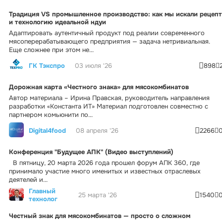
Традиция VS промышленное производство: как мы искали рецепт
и технологию идеальной ндуи
Адаптировать аутентичный продукт под реалии современного
мясоперерабатывающего предприятия — задача нетривиальная.
Еще сложнее при этом не...
ГК Тэкспро
03 июля '26
898
Дорожная карта «Честного знака» для мясокомбинатов
Автор материала – Ирина Правская, руководитель направления
разработки «Константа ИТ» Материал подготовлен совместно с
партнером комьюнити по...
Digital4food
08 апреля '26
2266
Конференция "Будущее АПК" (Видео выступлений)
В пятницу, 20 марта 2026 года прошел форум АПК 360, где
принимало участие много именитых и известных отраслевых
деятелей и...
Главный
25 марта '26
1540
технолог
Честный знак для мясокомбинатов — просто о сложном