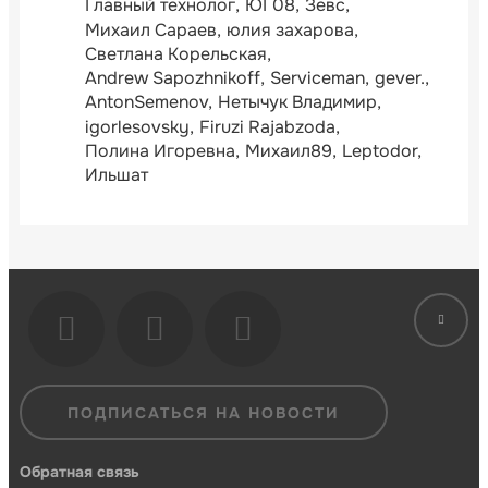
Главный технолог
ЮГ08
Зевс
Михаил Сараев
юлия захарова
Светлана Корельская
Andrew Sapozhnikoff
Serviceman
gever.
AntonSemenov
Нетычук Владимир
igorlesovsky
Firuzi Rajabzoda
Полина Игоревна
Михаил89
Leptodor
Ильшат
ПОДПИСАТЬСЯ НА НОВОСТИ
Обратная связь