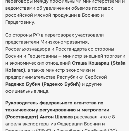
переговоры между профильными министерствами и
ведомствами об увеличении объемов поставок
российской мясной продукции в Боснию и
Герцеговину.
Со стороны РФ в переговорах участвовали
представители Минэкономразвития,
Россельхознадзора и Росстандарта со стороны
Боснии и Герцеговины — министр внешней торговли
и экономических отношений
Сташа Кошарац (Staša
Košarac)
, а также министр экономики и
предпринимательства Республики Сербской
Раденко Бубич (Раденко Бубић)
и другие
официальные лица.
Руководитель федерального агентства по
техническому регулированию и метрологии
(Росстандарт) Антон Шалаев
рассказал, что с 8
апреля экспортеры из Федерации Боснии и
Герцеговины (ФБиГ) и Республики Сербской (РС)