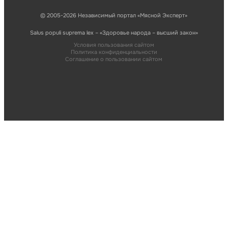
© 2005-2026 Независимый портал «Мясной Эксперт»
Salus populi suprema lex – «Здоровье народа – высший закон»
Условия пользования сайтом
Политика конфиденциальности
Соглашение о пользовании сайтом