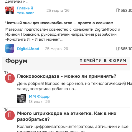
деятелей и...
Главный
25 марта '26
1553
технолог
Честный знак для мясокомбинатов — просто о сложном
Материал подготовлен совместно с комьюнити Digital4food и
Ириной Правской, руководителем направления разработки
«Константа ИТ» И вот момент...
Digital4food
25 марта '26
1665
Форум
ПЕРЕЙТИ В ФОРУМ
3
Глюкозооксидаза - можно ли применять?
День добрый! Вопрос не срочной, но технологический) Н
завод поступила добавка на...
ММ Фёдор
13 июля '26
6
Много штрихкодов на этикетке. Как в них
разобраться?
Коллеги цифровизаторы-интеграторы, айтишники и все
умеющие отличать штрих-коды от...