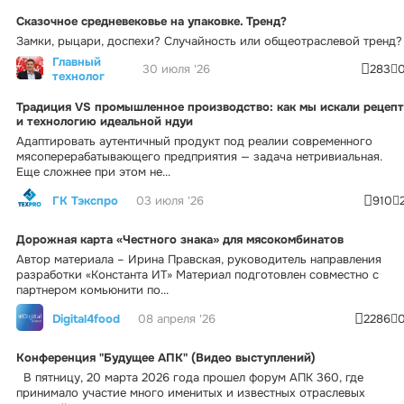
Сказочное средневековье на упаковке. Тренд?
Замки, рыцари, доспехи? Случайность или общеотраслевой тренд?
Главный
30 июля '26
283
технолог
Традиция VS промышленное производство: как мы искали рецепт
и технологию идеальной ндуи
Адаптировать аутентичный продукт под реалии современного
мясоперерабатывающего предприятия — задача нетривиальная.
Еще сложнее при этом не...
ГК Тэкспро
03 июля '26
910
Дорожная карта «Честного знака» для мясокомбинатов
Автор материала – Ирина Правская, руководитель направления
разработки «Константа ИТ» Материал подготовлен совместно с
партнером комьюнити по...
Digital4food
08 апреля '26
2286
Конференция "Будущее АПК" (Видео выступлений)
В пятницу, 20 марта 2026 года прошел форум АПК 360, где
принимало участие много именитых и известных отраслевых