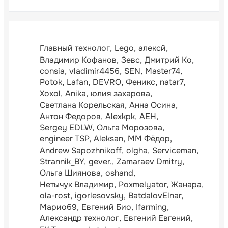
Главный технолог
Lego
алексй
Владимир Кофанов
Зевс
Дмитрий Ко
consia
vladimir4456
SEN
Master74
Potok
Lafan
DEVRO
Феникс
natar7
Xoxol
Anika
юлия захарова
Светлана Корельская
Анна Осина
Антон Федоров
Alexkpk
АЕН
Sergey EDLW
Ольга Морозова
engineer TSP
Aleksan
ММ Фёдор
Andrew Sapozhnikoff
olgha
Serviceman
Strannik_BY
gever.
Zamaraev Dmitry
Ольга Шиянова
oshand
Нетычук Владимир
Poxmelyator
Жанара
ola-rost
igorlesovsky
BatdalovElnar
Марио69
Евгений Био
Ifarming
Александр технолог
Евгений Евгений