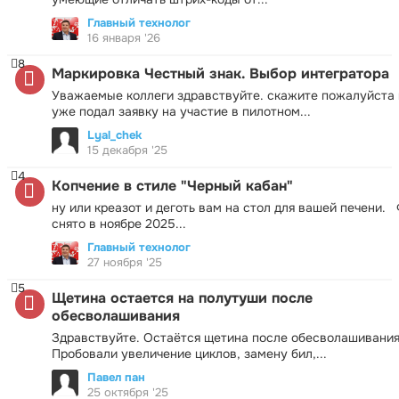
Главный технолог
16 января '26
8
Маркировка Честный знак. Выбор интегратора
Уважаемые коллеги здравствуйте. скажите пожалуйста 
уже подал заявку на участие в пилотном...
Lyal_chek
15 декабря '25
4
Копчение в стиле "Черный кабан"
ну или креазот и деготь вам на стол для вашей печени.
снято в ноябре 2025...
Главный технолог
27 ноября '25
5
Щетина остается на полутуши после
обесволашивания
Здравствуйте. Остаётся щетина после обесволашивания
Пробовали увеличение циклов, замену бил,...
Павел пан
25 октября '25