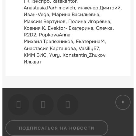
ГК Тэкспро
katekantor
Anastasia.Parhimovich
инженер Дмитрий
Иван-Vega
Марина Васильевна
Максим Вертунов
Полина Игоревна
Ксения К
Evektor- Екатерина
Олечка
R2D2
PopkovaAnna
Михаил Трапезников
ЕкатеринаМ
Анастасия Карташова
Vasiliy57
КММ БИС
Yury
Konstantin_Zhukov
Ильшат
ПОДПИСАТЬСЯ НА НОВОСТИ