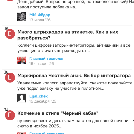
День добрый! Вопрос не срочной, но технологический) Н
завод поступила добавка на...
ММ Фёдор
13 июля '26
6
Много штрихкодов на этикетке. Как в них
разобраться?
Коллеги цифровизаторы-интеграторы, айтишники и все
умеющие отличать штрих-коды от...
Главный технолог
16 января '26
8
Маркировка Честный знак. Выбор интегратора
Уважаемые коллеги здравствуйте. скажите пожалуйста 
уже подал заявку на участие в пилотном...
Lyal_chek
15 декабря '25
4
Копчение в стиле "Черный кабан"
ну или креазот и деготь вам на стол для вашей печени.
снято в ноябре 2025...
Главный технолог