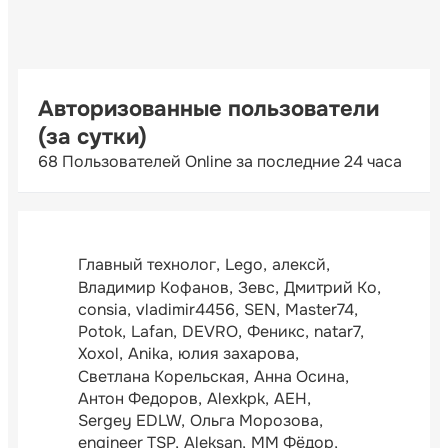
Авторизованные пользователи
(за сутки)
68 Пользователей Online за последние 24 часа
Главный технолог
Lego
алексй
Владимир Кофанов
Зевс
Дмитрий Ко
consia
vladimir4456
SEN
Master74
Potok
Lafan
DEVRO
Феникс
natar7
Xoxol
Anika
юлия захарова
Светлана Корельская
Анна Осина
Антон Федоров
Alexkpk
АЕН
Sergey EDLW
Ольга Морозова
engineer TSP
Aleksan
ММ Фёдор