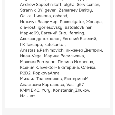
Andrew Sapozhnikoff
olgha
Serviceman
Strannik_BY
gever.
Zamaraev Dmitry
Ольга Шиянова
oshand
Нетычук Владимир
Poxmelyator
Жанара
ola-rost
igorlesovsky
BatdalovElnar
Марио69
Евгений Био
Ifarming
Александр технолог
Евгений Евгений
ГК Тэкспро
katekantor
Anastasia.Parhimovich
инженер Дмитрий
Иван-Vega
Марина Васильевна
Максим Вертунов
Полина Игоревна
Ксения К
Evektor- Екатерина
Олечка
R2D2
PopkovaAnna
Михаил Трапезников
ЕкатеринаМ
Анастасия Карташова
Vasiliy57
КММ БИС
Yury
Konstantin_Zhukov
Ильшат