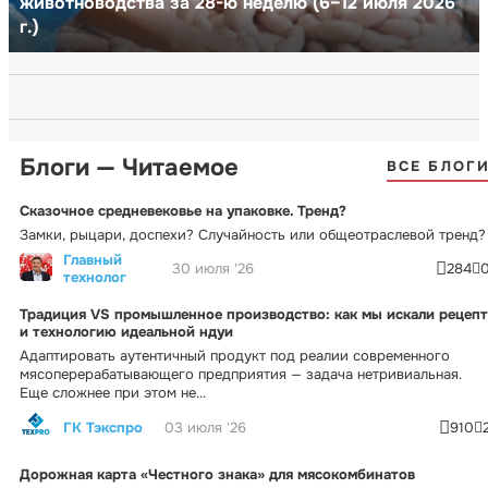
животноводства за 28-ю неделю (6–12 июля 2026
г.)
Блоги — Читаемое
ВСЕ БЛОГ
Сказочное средневековье на упаковке. Тренд?
Замки, рыцари, доспехи? Случайность или общеотраслевой тренд?
Главный
30 июля '26
284
технолог
Традиция VS промышленное производство: как мы искали рецепт
и технологию идеальной ндуи
Адаптировать аутентичный продукт под реалии современного
мясоперерабатывающего предприятия — задача нетривиальная.
Еще сложнее при этом не...
ГК Тэкспро
03 июля '26
910
Дорожная карта «Честного знака» для мясокомбинатов