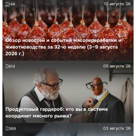
10 августа '26
144
Обзор новостей и событий мясопереработки и
животноводства за 32-ю неделю (3–9 августа
2026 г.)
05 августа '26
614
Продуктовый гардероб: кто вы в системе
координат мясного рынка?
03 августа '26
369