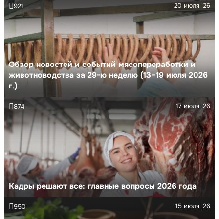
20 июля '26
921
Обзор новостей и событий мясопереработки и
животноводства за 29-ю неделю (13–19 июля 2026
г.)
17 июля '26
874
Кадры решают все: главные вопросы 2026 года
15 июля '26
950