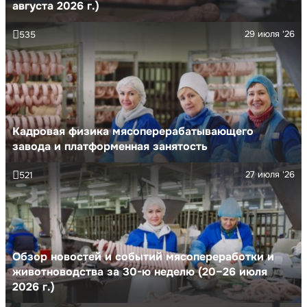
августа 2026 г.)
29 июля '26
535
Кадровая физика мясоперерабатывающего
завода и платформенная занятость
27 июля '26
521
Обзор новостей и событий мясопереработки и
животноводства за 30-ю неделю (20–26 июля
2026 г.)