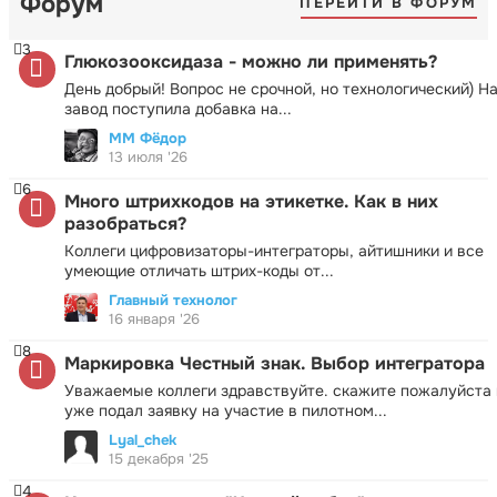
Форум
ПЕРЕЙТИ В ФОРУМ
3
Глюкозооксидаза - можно ли применять?
День добрый! Вопрос не срочной, но технологический) Н
завод поступила добавка на...
ММ Фёдор
13 июля '26
6
Много штрихкодов на этикетке. Как в них
разобраться?
Коллеги цифровизаторы-интеграторы, айтишники и все
умеющие отличать штрих-коды от...
Главный технолог
16 января '26
8
Маркировка Честный знак. Выбор интегратора
Уважаемые коллеги здравствуйте. скажите пожалуйста 
уже подал заявку на участие в пилотном...
Lyal_chek
15 декабря '25
4