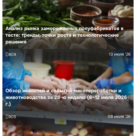
Анализ рынка замороженных полуфабрикатов в
тесте: тренды, точки роста и технологические
решения
13 июля '26
809
Обзор новостей и событий мясопереработки и
животноводства за 28-ю неделю (6–12 июля 2026
г.)
08 июля '26
905