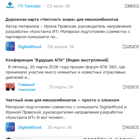
ГК Тэкспро
03 июля '26
883
Дорожная карта «Честного знака» для мясокомбинатов
Автор материала – Ирина Правская, руководитель направления
разработки «Константа ИТ» Материал подготовлен совместно с
партнером комьюнити по...
Digital4food
08 апреля '26
2252
Конференция "Будущее АПК" (Видео выступлений)
В пятницу, 20 марта 2026 года прошел форум АПК 360, где
принимало участие много именитых и известных отраслевых
деятелей и...
Главный
25 марта '26
1525
технолог
Честный знак для мясокомбинатов — просто о сложном
Материал подготовлен совместно с комьюнити Digital4food и
Ириной Правской, руководителем направления разработки
«Константа ИТ» И вот момент...
Digital4food
25 марта '26
1635