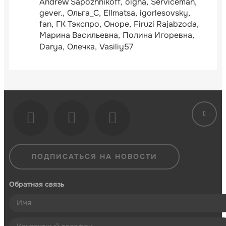
Andrew Sapozhnikoff
olgha
Serviceman
gever.
Ольга_С
Ellmatsa
igorlesovsky
fan
ГК Тэкспро
Оноре
Firuzi Rajabzoda
Марина Васильевна
Полина Игоревна
Darya
Олечка
Vasiliy57
ПОДПИСАТЬСЯ НА НОВОСТИ
Обратная связь