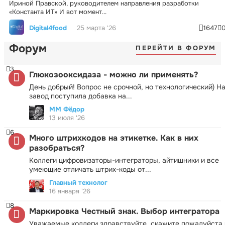
Ириной Правской, руководителем направления разработки
«Константа ИТ» И вот момент...
Digital4food
25 марта '26
1647
Форум
ПЕРЕЙТИ В ФОРУМ
3
Глюкозооксидаза - можно ли применять?
День добрый! Вопрос не срочной, но технологический) Н
завод поступила добавка на...
ММ Фёдор
13 июля '26
6
Много штрихкодов на этикетке. Как в них
разобраться?
Коллеги цифровизаторы-интеграторы, айтишники и все
умеющие отличать штрих-коды от...
Главный технолог
16 января '26
8
Маркировка Честный знак. Выбор интегратора
Уважаемые коллеги здравствуйте. скажите пожалуйста 