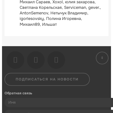
Михаил Сараев
Xoxol
юлия захарова
Светлана Корельская
Serviceman
gever.
AntonSemenov
Нетычук Владимир
igorlesovsky
Полина Игоревна
Михаил89
Ильшат
ПОДПИСАТЬСЯ НА НОВОСТИ
Обратная связь