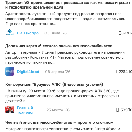
Традиция VS промышленное производство: как мы искали рецепт
и технологию идеальной ндуи
Адаптировать аутентичный продукт под реалии современного
мясоперерабатывающего предприятия — задача нетривиальная.
Еще сложнее при этом не...
ГК Тэкспро
03 июля '26
897
Дорожная карта «Честного знака» для мясокомбинатов
Автор материала – Ирина Правская, руководитель направления
разработки «Константа ИТ» Материал подготовлен совместно с
партнером комьюнити по...
Digital4food
08 апреля '26
2264
Конференция "Будущее АПК" (Видео выступлений)
В пятницу, 20 марта 2026 года прошел форум АПК 360, где
принимало участие много именитых и известных отраслевых
деятелей и...
Главный
25 марта '26
1539
технолог
Честный знак для мясокомбинатов — просто о сложном
Материал подготовлен совместно с комьюнити Digital4food и