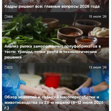
Кадры решают все: главные вопросы 2026 года
15 июля '26
986
Анализ рынка замороженных полуфабрикатов в
тесте: тренды, точки роста и технологические
решения
13 июля '26
823
Обзор новостей и событий мясопереработки и
животноводства за 28-ю неделю (6–12 июля 2026
г.)