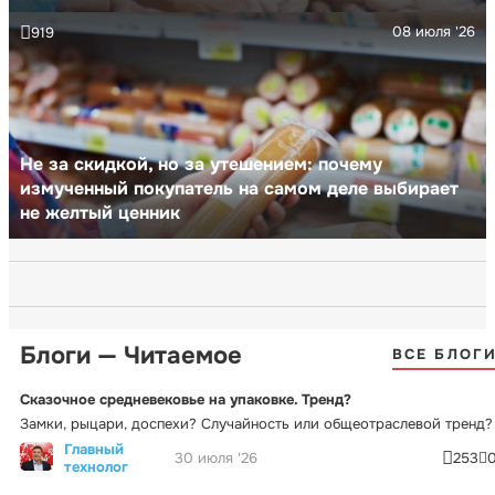
08 июля '26
919
Не за скидкой, но за утешением: почему
измученный покупатель на самом деле выбирает
не желтый ценник
Блоги — Читаемое
ВСЕ БЛОГ
Сказочное средневековье на упаковке. Тренд?
Замки, рыцари, доспехи? Случайность или общеотраслевой тренд?
Главный
30 июля '26
253
технолог