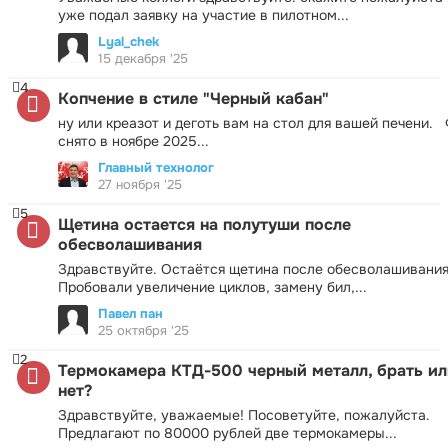
уже подал заявку на участие в пилотном...
Lyal_chek
15 декабря '25
4
Копчение в стиле "Черный кабан"
ну или креазот и деготь вам на стол для вашей печени.
снято в ноябре 2025...
Главный технолог
27 ноября '25
5
Щетина остается на полутуши после
обесволашивания
Здравствуйте. Остаётся щетина после обесволашивания
Пробовали увеличение циклов, замену бил,...
Павел пан
25 октября '25
2
Термокамера КТД-500 черный металл, брать ил
нет?
Здравствуйте, уважаемые! Посоветуйте, пожалуйста.
Предлагают по 80000 рублей две термокамеры...