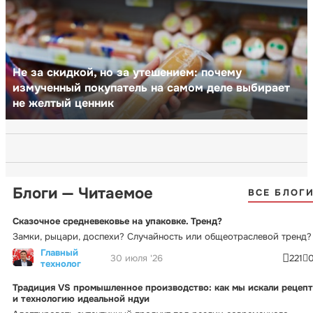
Не за скидкой, но за утешением: почему
измученный покупатель на самом деле выбирает
не желтый ценник
Блоги — Читаемое
ВСЕ БЛОГ
Сказочное средневековье на упаковке. Тренд?
Замки, рыцари, доспехи? Случайность или общеотраслевой тренд?
Главный
30 июля '26
221
технолог
Традиция VS промышленное производство: как мы искали рецепт
и технологию идеальной ндуи