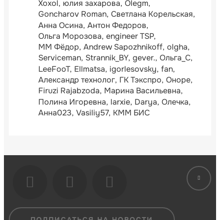
Xoxol
юлия захарова
Olegm
Goncharov Roman
Светлана Корельская
Анна Осина
Антон Федоров
Ольга Морозова
engineer TSP
ММ Фёдор
Andrew Sapozhnikoff
olgha
Serviceman
Strannik_BY
gever.
Ольга_С
LeeFooT
Ellmatsa
igorlesovsky
fan
Александр технолог
ГК Тэкспро
Оноре
Firuzi Rajabzoda
Марина Васильевна
Полина Игоревна
larxie
Darya
Олечка
Анна023
Vasiliy57
КММ БИС
ПОДПИСАТЬСЯ НА НОВОСТИ