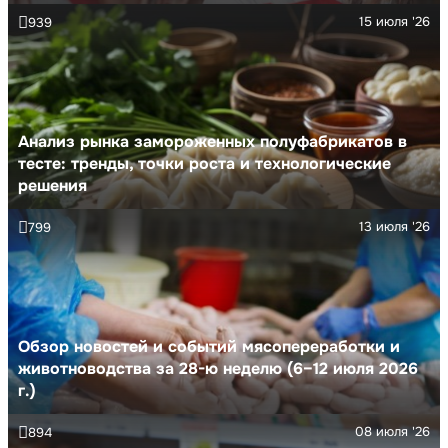
15 июля '26
939
Анализ рынка замороженных полуфабрикатов в
тесте: тренды, точки роста и технологические
решения
13 июля '26
799
Обзор новостей и событий мясопереработки и
животноводства за 28-ю неделю (6–12 июля 2026
г.)
08 июля '26
894