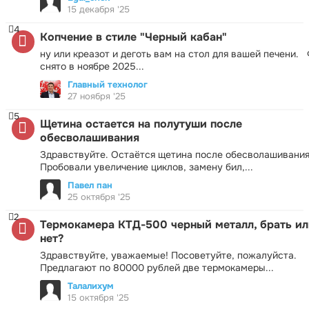
15 декабря '25
4
Копчение в стиле "Черный кабан"
ну или креазот и деготь вам на стол для вашей печени.
снято в ноябре 2025...
Главный технолог
27 ноября '25
5
Щетина остается на полутуши после
обесволашивания
Здравствуйте. Остаётся щетина после обесволашивания
Пробовали увеличение циклов, замену бил,...
Павел пан
25 октября '25
2
Термокамера КТД-500 черный металл, брать ил
нет?
Здравствуйте, уважаемые! Посоветуйте, пожалуйста.
Предлагают по 80000 рублей две термокамеры...
Талалихум
15 октября '25