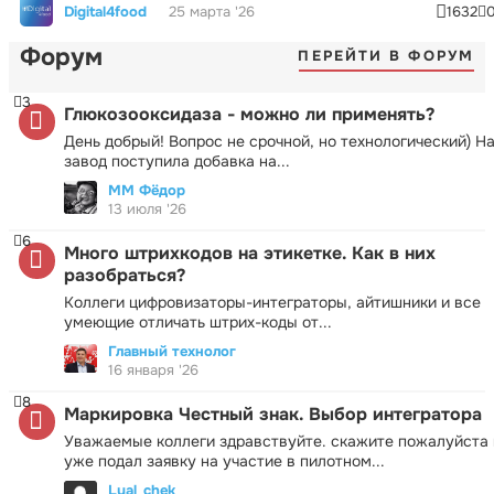
Digital4food
25 марта '26
1632
Форум
ПЕРЕЙТИ В ФОРУМ
3
Глюкозооксидаза - можно ли применять?
День добрый! Вопрос не срочной, но технологический) Н
завод поступила добавка на...
ММ Фёдор
13 июля '26
6
Много штрихкодов на этикетке. Как в них
разобраться?
Коллеги цифровизаторы-интеграторы, айтишники и все
умеющие отличать штрих-коды от...
Главный технолог
16 января '26
8
Маркировка Честный знак. Выбор интегратора
Уважаемые коллеги здравствуйте. скажите пожалуйста 
уже подал заявку на участие в пилотном...
Lyal_chek