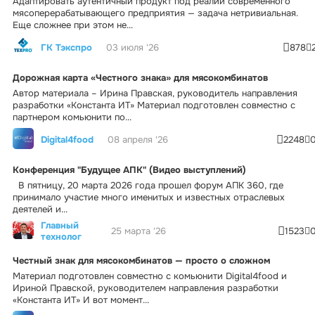
Адаптировать аутентичный продукт под реалии современного
мясоперерабатывающего предприятия — задача нетривиальная.
Еще сложнее при этом не...
ГК Тэкспро
03 июля '26
878
Дорожная карта «Честного знака» для мясокомбинатов
Автор материала – Ирина Правская, руководитель направления
разработки «Константа ИТ» Материал подготовлен совместно с
партнером комьюнити по...
Digital4food
08 апреля '26
2248
Конференция "Будущее АПК" (Видео выступлений)
В пятницу, 20 марта 2026 года прошел форум АПК 360, где
принимало участие много именитых и известных отраслевых
деятелей и...
Главный
25 марта '26
1523
технолог
Честный знак для мясокомбинатов — просто о сложном
Материал подготовлен совместно с комьюнити Digital4food и
Ириной Правской, руководителем направления разработки
«Константа ИТ» И вот момент...