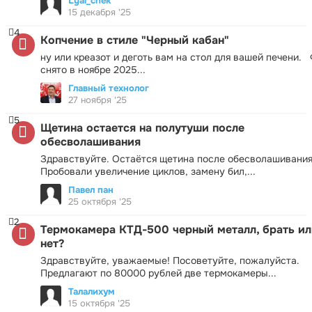
Lyal_chek
15 декабря '25
4
Копчение в стиле "Черный кабан"
ну или креазот и деготь вам на стол для вашей печени.
снято в ноябре 2025...
Главный технолог
27 ноября '25
5
Щетина остается на полутуши после
обесволашивания
Здравствуйте. Остаётся щетина после обесволашивания
Пробовали увеличение циклов, замену бил,...
Павел пан
25 октября '25
2
Термокамера КТД-500 черный металл, брать ил
нет?
Здравствуйте, уважаемые! Посоветуйте, пожалуйста.
Предлагают по 80000 рублей две термокамеры...
Талалихум
15 октября '25