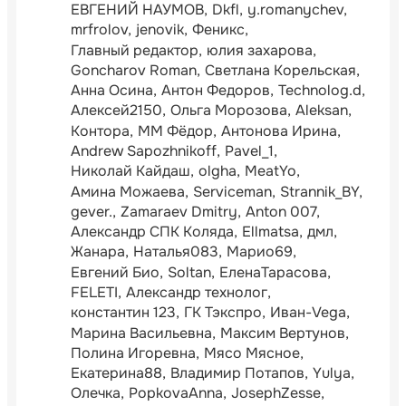
ЕВГЕНИЙ НАУМОВ
Dkfl
y.romanychev
mrfrolov
jenovik
Феникс
Главный редактор
юлия захарова
Goncharov Roman
Светлана Корельская
Анна Осина
Антон Федоров
Technolog.d
Алексей2150
Ольга Морозова
Aleksan
Контора
ММ Фёдор
Антонова Ирина
Andrew Sapozhnikoff
Pavel_1
Николай Кайдаш
olgha
MeatYo
Амина Можаева
Serviceman
Strannik_BY
gever.
Zamaraev Dmitry
Anton 007
Александр СПК Коляда
Ellmatsa
дмл
Жанара
Наталья083
Марио69
Евгений Био
Soltan
ЕленаТарасова
FELETI
Александр технолог
константин 123
ГК Тэкспро
Иван-Vega
Марина Васильевна
Максим Вертунов
Полина Игоревна
Мясо Мясное
Екатерина88
Владимир Потапов
Yulya
Олечка
PopkovaAnna
JosephZesse