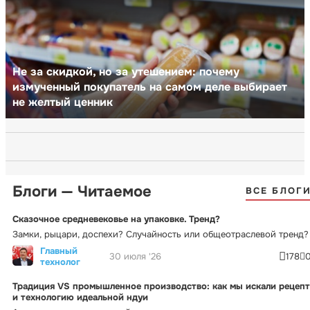
Не за скидкой, но за утешением: почему
измученный покупатель на самом деле выбирает
не желтый ценник
Блоги — Читаемое
ВСЕ БЛОГ
Сказочное средневековье на упаковке. Тренд?
Замки, рыцари, доспехи? Случайность или общеотраслевой тренд?
Главный
30 июля '26
178
технолог
Традиция VS промышленное производство: как мы искали рецепт
и технологию идеальной ндуи