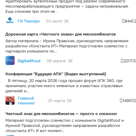
Адаптировать аутентичный продукт под реалии современного
мясоперерабатывающего предприятия — задача нетривиальная.
Еще сложнее при этом не...
ГК Тэкспро
03 июля '26
844
Дорожная карта «Честного знака» для мясокомбинатов
Автор материала – Ирина Правская, руководитель направления
разработки «Константа ИТ» Материал подготовлен совместно с
партнером комьюнити по...
Digital4food
08 апреля '26
2217
Конференция "Будущее АПК" (Видео выступлений)
В пятницу, 20 марта 2026 года прошел форум АПК 360, где
принимало участие много именитых и известных отраслевых
деятелей и...
Главный
25 марта '26
1495
технолог
Честный знак для мясокомбинатов — просто о сложном
Материал подготовлен совместно с комьюнити Digital4food и
Ириной Правской, руководителем направления разработки
«Константа ИТ» И вот момент...