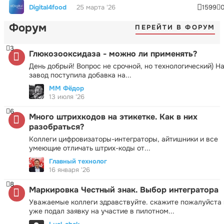
Digital4food
25 марта '26
1599
Форум
ПЕРЕЙТИ В ФОРУМ
3
Глюкозооксидаза - можно ли применять?
День добрый! Вопрос не срочной, но технологический) Н
завод поступила добавка на...
ММ Фёдор
13 июля '26
6
Много штрихкодов на этикетке. Как в них
разобраться?
Коллеги цифровизаторы-интеграторы, айтишники и все
умеющие отличать штрих-коды от...
Главный технолог
16 января '26
8
Маркировка Честный знак. Выбор интегратора
Уважаемые коллеги здравствуйте. скажите пожалуйста 
уже подал заявку на участие в пилотном...