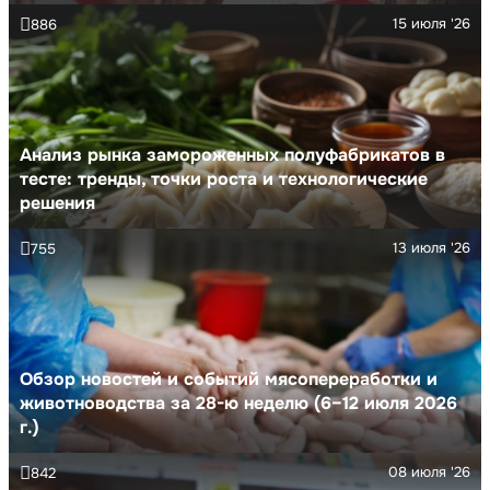
15 июля '26
886
Анализ рынка замороженных полуфабрикатов в
тесте: тренды, точки роста и технологические
решения
13 июля '26
755
Обзор новостей и событий мясопереработки и
животноводства за 28-ю неделю (6–12 июля 2026
г.)
08 июля '26
842