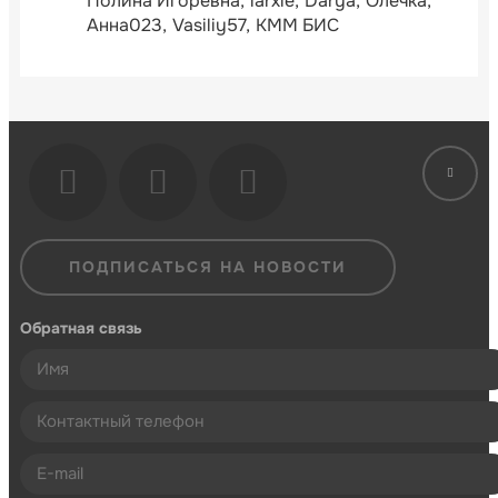
Полина Игоревна
larxie
Darya
Олечка
Анна023
Vasiliy57
КММ БИС
ПОДПИСАТЬСЯ НА НОВОСТИ
Обратная связь