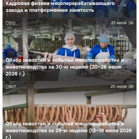
Кадровая физика мясоперерабатывающего
завода и платформенная занятость
27 июля '26
510
Обзор новостей и событий мясопереработки и
животноводства за 30-ю неделю (20–26 июля
2026 г.)
20 июля '26
907
Обзор новостей и событий мясопереработки и
животноводства за 29-ю неделю (13–19 июля 2026
г.)