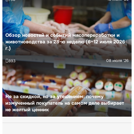
Обзор новостей и событий мясопереработки и
животноводства за 28-ю неделю (6–12 июля 2026
г.)
08 июля '26
893
Не за скидкой, но за утешением: почему
измученный покупатель на самом деле выбирает
не желтый ценник