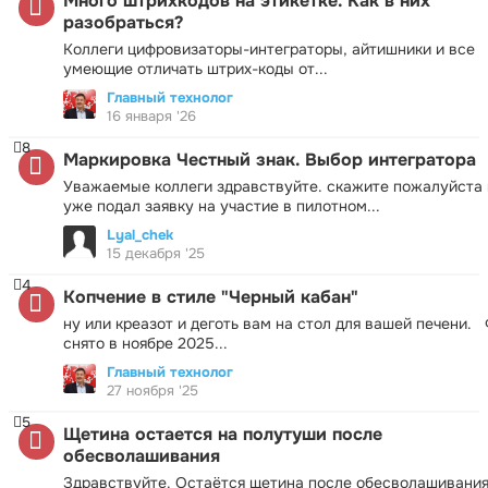
Много штрихкодов на этикетке. Как в них
разобраться?
Коллеги цифровизаторы-интеграторы, айтишники и все
умеющие отличать штрих-коды от...
Главный технолог
16 января '26
8
Маркировка Честный знак. Выбор интегратора
Уважаемые коллеги здравствуйте. скажите пожалуйста 
уже подал заявку на участие в пилотном...
Lyal_chek
15 декабря '25
4
Копчение в стиле "Черный кабан"
ну или креазот и деготь вам на стол для вашей печени.
снято в ноябре 2025...
Главный технолог
27 ноября '25
5
Щетина остается на полутуши после
обесволашивания
Здравствуйте. Остаётся щетина после обесволашивания