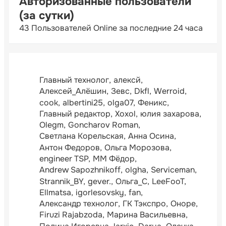
Авторизованные пользователи
(за сутки)
43 Пользователей Online за последние 24 часа
Главный технолог
алексй
Алексей_Алёшин
Зевс
Dkfl
Werroid
cook
albertini25
olga07
Феникс
Главный редактор
Xoxol
юлия захарова
Olegm
Goncharov Roman
Светлана Корельская
Анна Осина
Антон Федоров
Ольга Морозова
engineer TSP
ММ Фёдор
Andrew Sapozhnikoff
olgha
Serviceman
Strannik_BY
gever.
Ольга_С
LeeFooT
Ellmatsa
igorlesovsky
fan
Александр технолог
ГК Тэкспро
Оноре
Firuzi Rajabzoda
Марина Васильевна