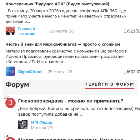
Конференция "Будущее АПК" (Видео выступлений)
В пятницу, 20 марта 2026 года прошел форум АПК 360, где
принимало участие много именитых и известных отраслевых
деятелей и...
Главный
25 марта '26
1523
технолог
Честный знак для мясокомбинатов — просто о сложном
Материал подготовлен совместно с комьюнити Digital4food и
Ириной Правской, руководителем направления разработки
«Константа ИТ» И вот момент...
Digital4food
25 марта '26
1632
Форум
ПЕРЕЙТИ В ФОРУМ
3
Глюкозооксидаза - можно ли применять?
День добрый! Вопрос не срочной, но технологический) Н
завод поступила добавка на...
ММ Фёдор
13 июля '26
6