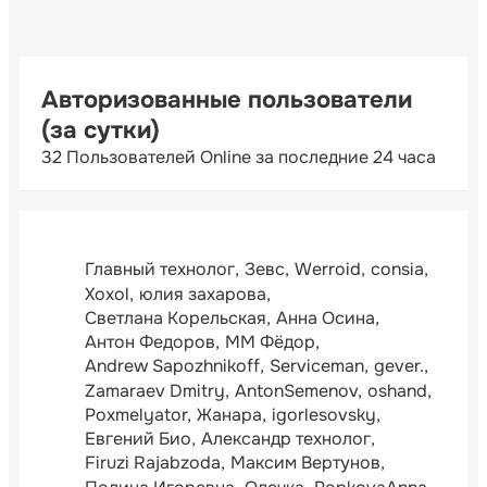
Авторизованные пользователи
(за сутки)
32 Пользователей Online за последние 24 часа
Главный технолог
Зевс
Werroid
consia
Xoxol
юлия захарова
Светлана Корельская
Анна Осина
Антон Федоров
ММ Фёдор
Andrew Sapozhnikoff
Serviceman
gever.
Zamaraev Dmitry
AntonSemenov
oshand
Poxmelyator
Жанара
igorlesovsky
Евгений Био
Александр технолог
Firuzi Rajabzoda
Максим Вертунов