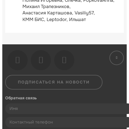
Полина Игоревна
Олечка
PopkovaAnna
Михаил Трапезников
Анастасия Карташова
Vasiliy57
КММ БИС
Leptodor
Ильшат
ПОДПИСАТЬСЯ НА НОВОСТИ
Обратная связь