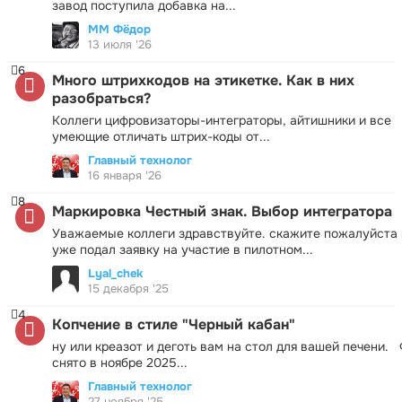
завод поступила добавка на...
ММ Фёдор
13 июля '26
6
Много штрихкодов на этикетке. Как в них
разобраться?
Коллеги цифровизаторы-интеграторы, айтишники и все
умеющие отличать штрих-коды от...
Главный технолог
16 января '26
8
Маркировка Честный знак. Выбор интегратора
Уважаемые коллеги здравствуйте. скажите пожалуйста 
уже подал заявку на участие в пилотном...
Lyal_chek
15 декабря '25
4
Копчение в стиле "Черный кабан"
ну или креазот и деготь вам на стол для вашей печени.
снято в ноябре 2025...
Главный технолог
27 ноября '25