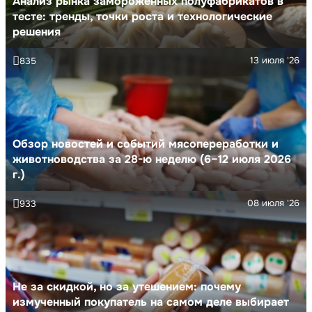
Анализ рынка замороженных полуфабрикатов в
тесте: тренды, точки роста и технологические
решения
13 июля '26
835
Обзор новостей и событий мясопереработки и
животноводства за 28-ю неделю (6–12 июля 2026
г.)
08 июля '26
933
Не за скидкой, но за утешением: почему
измученный покупатель на самом деле выбирает