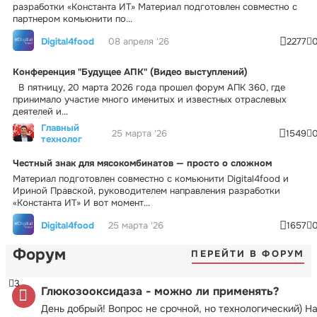
разработки «Константа ИТ» Материал подготовлен совместно с
партнером комьюнити по...
Digital4food
08 апреля '26
2277
Конференция "Будущее АПК" (Видео выступлений)
В пятницу, 20 марта 2026 года прошел форум АПК 360, где
принимало участие много именитых и известных отраслевых
деятелей и...
Главный
25 марта '26
1549
технолог
Честный знак для мясокомбинатов — просто о сложном
Материал подготовлен совместно с комьюнити Digital4food и
Ириной Правской, руководителем направления разработки
«Константа ИТ» И вот момент...
Digital4food
25 марта '26
1657
Форум
ПЕРЕЙТИ В ФОРУМ
3
Глюкозооксидаза - можно ли применять?
День добрый! Вопрос не срочной, но технологический) Н