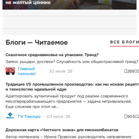
не желтый ценник
Блоги — Читаемое
ВСЕ БЛОГ
Сказочное средневековье на упаковке. Тренд?
Замки, рыцари, доспехи? Случайность или общеотраслевой тренд?
Главный
30 июля '26
269
технолог
Традиция VS промышленное производство: как мы искали рецепт
и технологию идеальной ндуи
Адаптировать аутентичный продукт под реалии современного
мясоперерабатывающего предприятия — задача нетривиальная.
Еще сложнее при этом не...
ГК Тэкспро
03 июля '26
905
Дорожная карта «Честного знака» для мясокомбинатов
Автор материала – Ирина Правская, руководитель направления