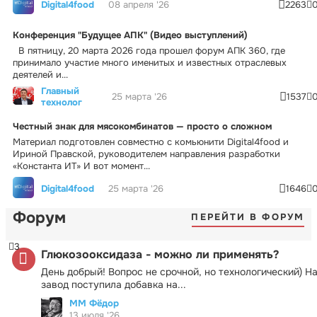
Digital4food
08 апреля '26
2263
Конференция "Будущее АПК" (Видео выступлений)
В пятницу, 20 марта 2026 года прошел форум АПК 360, где
принимало участие много именитых и известных отраслевых
деятелей и...
Главный
25 марта '26
1537
технолог
Честный знак для мясокомбинатов — просто о сложном
Материал подготовлен совместно с комьюнити Digital4food и
Ириной Правской, руководителем направления разработки
«Константа ИТ» И вот момент...
Digital4food
25 марта '26
1646
Форум
ПЕРЕЙТИ В ФОРУМ
3
Глюкозооксидаза - можно ли применять?
День добрый! Вопрос не срочной, но технологический) Н
завод поступила добавка на...
ММ Фёдор
13 июля '26