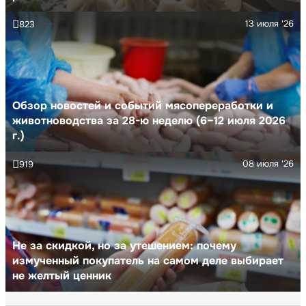
13 июля '26
823
Обзор новостей и событий мясопереработки и
животноводства за 28-ю неделю (6–12 июля 2026
г.)
08 июля '26
919
Не за скидкой, но за утешением: почему
измученный покупатель на самом деле выбирает
не желтый ценник