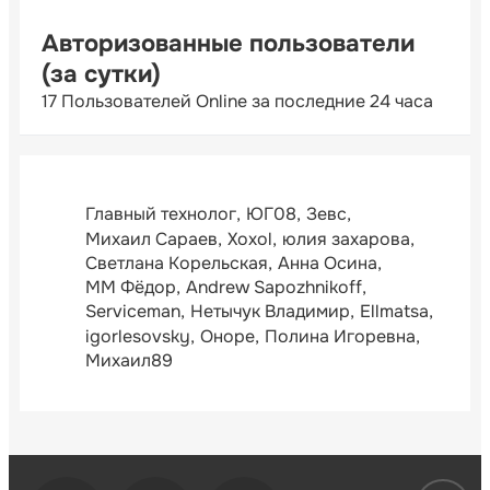
Авторизованные пользователи
(за сутки)
17 Пользователей Online за последние 24 часа
Главный технолог
ЮГ08
Зевс
Михаил Сараев
Xoxol
юлия захарова
Светлана Корельская
Анна Осина
ММ Фёдор
Andrew Sapozhnikoff
Serviceman
Нетычук Владимир
Ellmatsa
igorlesovsky
Оноре
Полина Игоревна
Михаил89