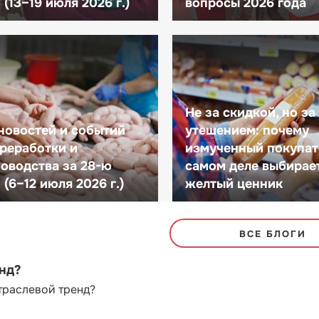
(13–19 июля 2026 г.)
вопросы 2026 года
Не за скидкой, но за
новостей и событий
утешением: почему
реработки и
измученный покупат
оводства за 28-ю
самом деле выбирае
(6–12 июля 2026 г.)
желтый ценник
ВСЕ БЛОГИ
енд?
траслевой тренд?