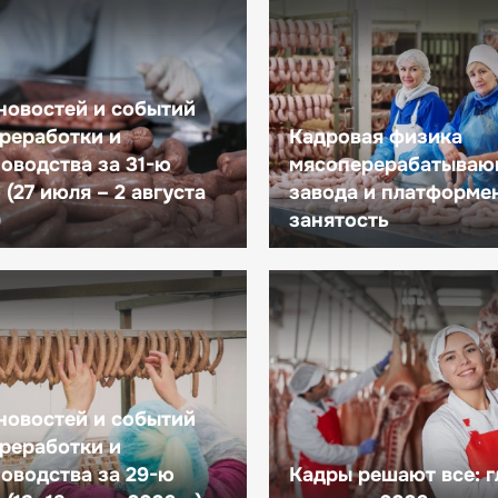
новостей и событий
реработки и
Кадровая физика
оводства за 31-ю
мясоперерабатываю
(27 июля – 2 августа
завода и платформе
)
занятость
новостей и событий
реработки и
оводства за 29-ю
Кадры решают все: 