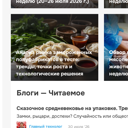
неделю (20–26 июля 2026 г.)
неделю 
Анализ рынка замороженных
Обзор 
полуфабрикатов в тесте:
мясопе
тренды, точки роста и
животн
технологические решения
неделю 
Блоги — Читаемое
Сказочное средневековье на упаковке. Тр
Замки, рыцари, доспехи? Случайность или общео
Главный технолог
30 июля '26