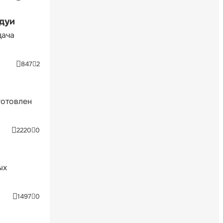
ндуи
дача
847
2
готовлен
2220
0
ых
1497
0