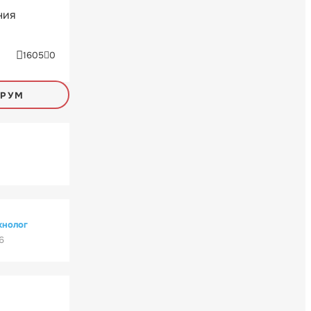
ния
1605
0
ОРУМ
хнолог
6