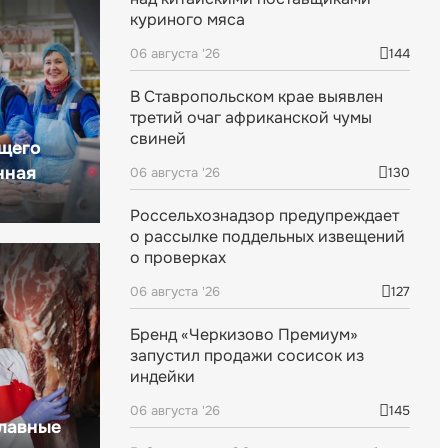
куриного мяса
06 августа '26
144
В Ставропольском крае выявлен
третий очаг африканской чумы
свиней
щего
нная
06 августа '26
130
Россельхознадзор предупреждает
о рассылке поддельных извещений
о проверках
06 августа '26
127
Бренд «Черкизово Премиум»
запустил продажи сосисок из
индейки
06 августа '26
145
главные