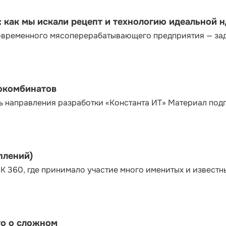
как мы искали рецепт и технологию идеальной 
современного мясоперерабатывающего предприятия — за
сокомбинатов
ь направления разработки «Константа ИТ» Материал под
плений)
К 360, где принимало участие много именитых и известн
то о сложном