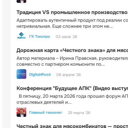
Традиция VS промышленное производство: 
Адаптировать аутентичный продукт под реалии 
нетривиальная. Еще сложнее при этом не...
ГК Тэкспро
03 июля '26
Дорожная карта «Честного знака» для мя
Автор материала – Ирина Правская, руководител
совместно с партнером комьюнити по...
Digital4food
08 апреля '26
Конференция "Будущее АПК" (Видео высту
В пятницу, 20 марта 2026 года прошел форум АП
отраслевых деятелей и...
Главный технолог
25 марта '26
Честный знак для мясокомбинатов — прос