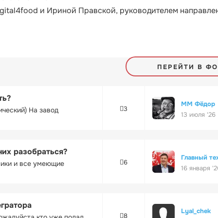
gital4food и Ириной Правской, руководителем направле
ПЕРЕЙТИ В Ф
ть?
ММ Фёдор
3
ический) На завод
13 июля '26
них разобраться?
Главный те
6
ники и все умеющие
16 января '2
егратора
Lyal_chek
8
ожалуйста кто уже подал