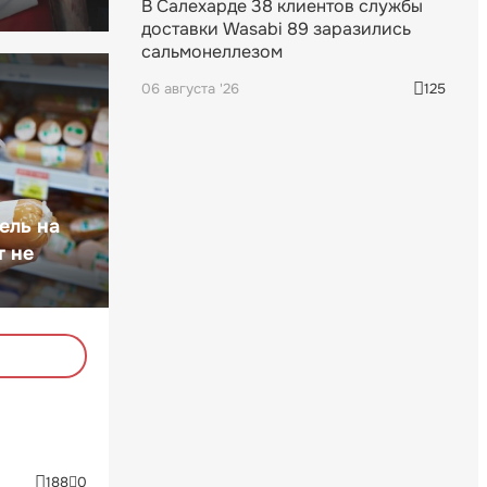
В Салехарде 38 клиентов службы
доставки Wasabi 89 заразились
сальмонеллезом
06 августа '26
125
ель на
т не
188
0