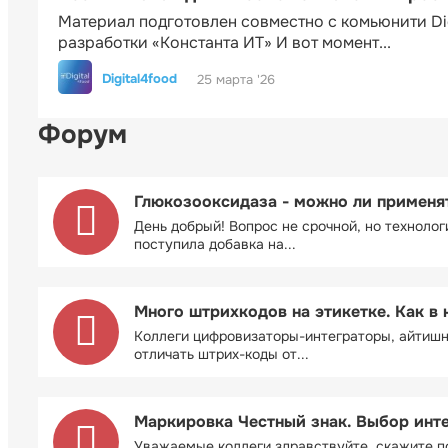
Материал подготовлен совместно с комьюнити Di
разработки «Константа ИТ» И вот момент...
Digital4food
25 марта '26
Форум
Глюкозооксидаза - можно ли применя
День добрый! Вопрос не срочной, но технолог
поступила добавка на...
Много штрихкодов на этикетке. Как в 
Коллеги цифровизаторы-интеграторы, айтиш
отличать штрих-коды от...
Маркировка Честный знак. Выбор инт
Уважаемые коллеги здравствуйте. скажите п