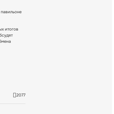
 павильоне
ых итогов
бсудят
обмена
2077