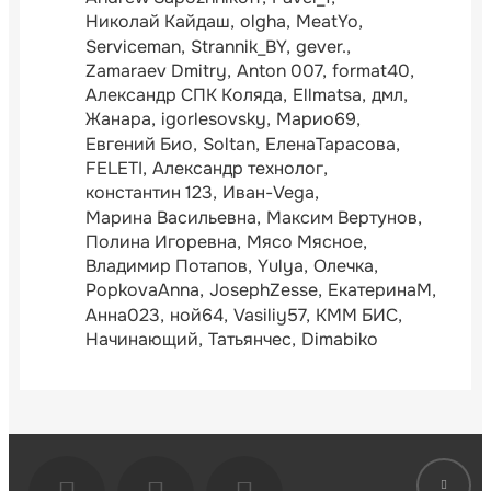
Николай Кайдаш
olgha
MeatYo
Serviceman
Strannik_BY
gever.
Zamaraev Dmitry
Anton 007
format40
Александр СПК Коляда
Ellmatsa
дмл
Жанара
igorlesovsky
Марио69
Евгений Био
Soltan
ЕленаТарасова
FELETI
Александр технолог
константин 123
Иван-Vega
Марина Васильевна
Максим Вертунов
Полина Игоревна
Мясо Мясное
Владимир Потапов
Yulya
Олечка
PopkovaAnna
JosephZesse
ЕкатеринаМ
Анна023
ной64
Vasiliy57
КММ БИС
Начинающий
Татьянчес
Dimabiko