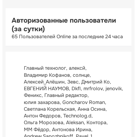
Авторизованные пользователи
(за сутки)
65 Пользователей Online за последние 24 часа
Главный технолог
алексй
Владимир Кофанов
солнце
Алексей_Алёшин
Зевс
Дмитрий Ко
ЕВГЕНИЙ НАУМОВ
Dkfl
mrfrolov
jenovik
Феникс
Главный редактор
юлия захарова
Goncharov Roman
Светлана Корельская
Анна Осина
Антон Федоров
Technolog.d
Ольга Морозова
Aleksan
Контора
ММ Фёдор
Антонова Ирина
Andrew Sapozhnikoff
Pavel_1