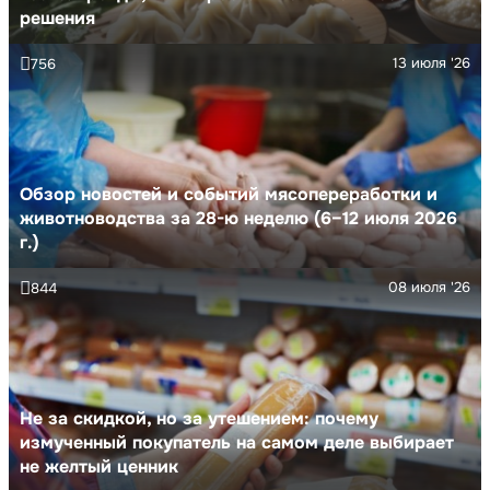
решения
13 июля '26
756
Обзор новостей и событий мясопереработки и
животноводства за 28-ю неделю (6–12 июля 2026
г.)
08 июля '26
844
Не за скидкой, но за утешением: почему
измученный покупатель на самом деле выбирает
не желтый ценник