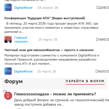
Digital4food
08 апреля '26
2218
Конференция "Будущее АПК" (Видео выступлений)
В пятницу, 20 марта 2026 года прошел форум АПК 360, где
принимало участие много именитых и известных отраслевых
деятелей и...
Главный
25 марта '26
1495
технолог
Честный знак для мясокомбинатов — просто о сложном
Материал подготовлен совместно с комьюнити Digital4food и
Ириной Правской, руководителем направления разработки
«Константа ИТ» И вот момент...
Digital4food
25 марта '26
1600
Форум
ПЕРЕЙТИ В ФОРУМ
3
Глюкозооксидаза - можно ли применять?
День добрый! Вопрос не срочной, но технологический) Н
завод поступила добавка на...