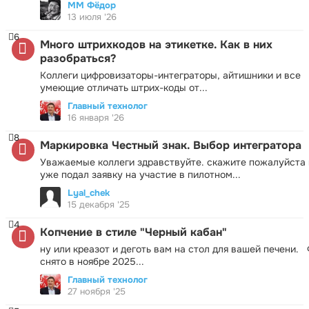
ММ Фёдор
13 июля '26
6
Много штрихкодов на этикетке. Как в них
разобраться?
Коллеги цифровизаторы-интеграторы, айтишники и все
умеющие отличать штрих-коды от...
Главный технолог
16 января '26
8
Маркировка Честный знак. Выбор интегратора
Уважаемые коллеги здравствуйте. скажите пожалуйста 
уже подал заявку на участие в пилотном...
Lyal_chek
15 декабря '25
4
Копчение в стиле "Черный кабан"
ну или креазот и деготь вам на стол для вашей печени.
снято в ноябре 2025...
Главный технолог
27 ноября '25