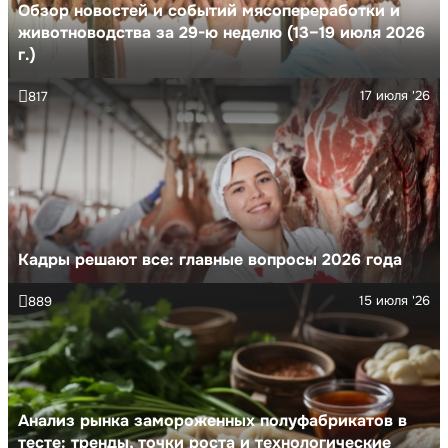
Обзор новостей и событий мясопереработки и
животноводства за 29-ю неделю (13–19 июля 2026
г.)
17 июля '26
817
Кадры решают все: главные вопросы 2026 года
15 июля '26
889
Анализ рынка замороженных полуфабрикатов в
тесте: тренды, точки роста и технологические