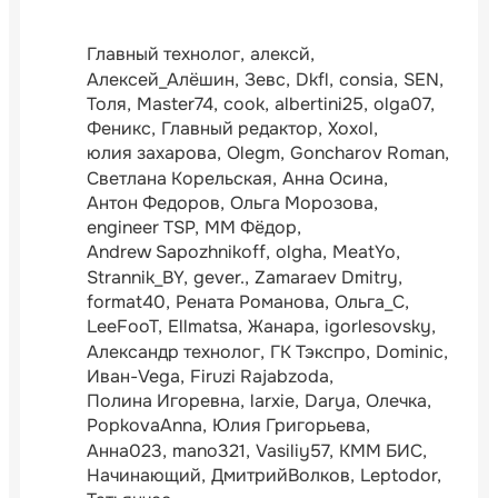
Главный технолог
алексй
Алексей_Алёшин
Зевс
Dkfl
consia
SEN
Толя
Master74
cook
albertini25
olga07
Феникс
Главный редактор
Xoxol
юлия захарова
Olegm
Goncharov Roman
Светлана Корельская
Анна Осина
Антон Федоров
Ольга Морозова
engineer TSP
ММ Фёдор
Andrew Sapozhnikoff
olgha
MeatYo
Strannik_BY
gever.
Zamaraev Dmitry
format40
Рената Романова
Ольга_С
LeeFooT
Ellmatsa
Жанара
igorlesovsky
Александр технолог
ГК Тэкспро
Dominic
Иван-Vega
Firuzi Rajabzoda
Полина Игоревна
larxie
Darya
Олечка
PopkovaAnna
Юлия Григорьева
Анна023
mano321
Vasiliy57
КММ БИС
Начинающий
ДмитрийВолков
Leptodor