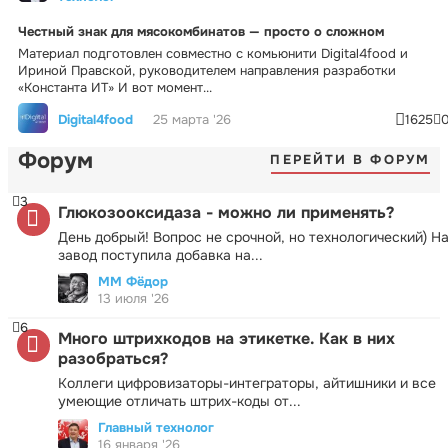
Честный знак для мясокомбинатов — просто о сложном
Материал подготовлен совместно с комьюнити Digital4food и
Ириной Правской, руководителем направления разработки
«Константа ИТ» И вот момент...
Digital4food
25 марта '26
1625
Форум
ПЕРЕЙТИ В ФОРУМ
3
Глюкозооксидаза - можно ли применять?
День добрый! Вопрос не срочной, но технологический) Н
завод поступила добавка на...
ММ Фёдор
13 июля '26
6
Много штрихкодов на этикетке. Как в них
разобраться?
Коллеги цифровизаторы-интеграторы, айтишники и все
умеющие отличать штрих-коды от...
Главный технолог
16 января '26