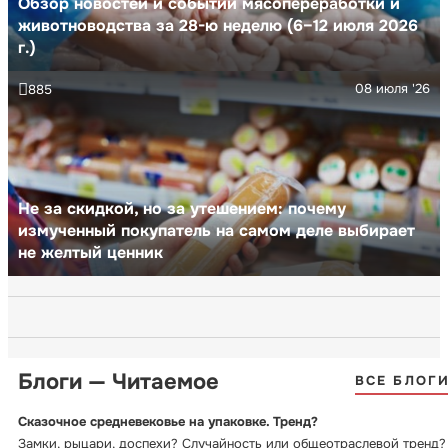
Обзор новостей и событий мясопереработки и
животноводства за 28-ю неделю (6–12 июля 2026
г.)
08 июля '26
885
Не за скидкой, но за утешением: почему
измученный покупатель на самом деле выбирает
не желтый ценник
Блоги — Читаемое
ВСЕ БЛОГ
Сказочное средневековье на упаковке. Тренд?
Замки, рыцари, доспехи? Случайность или общеотраслевой тренд?