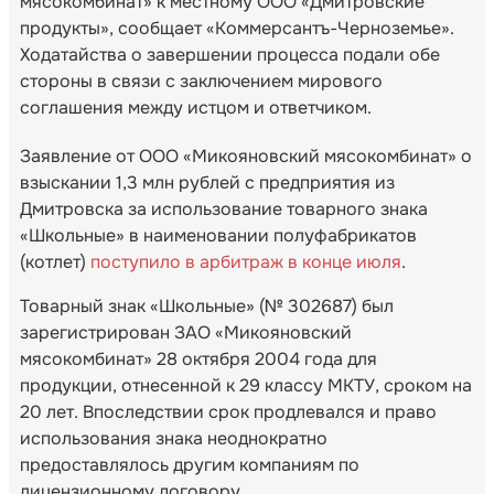
мясокомбинат» к местному ООО «Дмитровские
продукты», сообщает «Коммерсантъ-Черноземье».
Ходатайства о завершении процесса подали обе
стороны в связи с заключением мирового
соглашения между истцом и ответчиком.
Заявление от ООО «Микояновский мясокомбинат» о
взыскании 1,3 млн рублей с предприятия из
Дмитровска за использование товарного знака
«Школьные» в наименовании полуфабрикатов
(котлет)
поступило в арбитраж в конце июля
.
Товарный знак «Школьные» (№ 302687) был
зарегистрирован ЗАО «Микояновский
мясокомбинат» 28 октября 2004 года для
продукции, отнесенной к 29 классу МКТУ, сроком на
20 лет. Впоследствии срок продлевался и право
использования знака неоднократно
предоставлялось другим компаниям по
лицензионному договору.