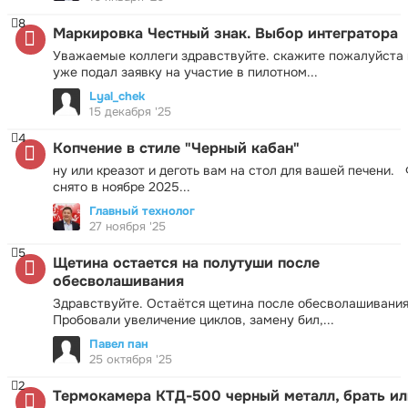
8
Маркировка Честный знак. Выбор интегратора
Уважаемые коллеги здравствуйте. скажите пожалуйста 
уже подал заявку на участие в пилотном...
Lyal_chek
15 декабря '25
4
Копчение в стиле "Черный кабан"
ну или креазот и деготь вам на стол для вашей печени.
снято в ноябре 2025...
Главный технолог
27 ноября '25
5
Щетина остается на полутуши после
обесволашивания
Здравствуйте. Остаётся щетина после обесволашивания
Пробовали увеличение циклов, замену бил,...
Павел пан
25 октября '25
2
Термокамера КТД-500 черный металл, брать ил