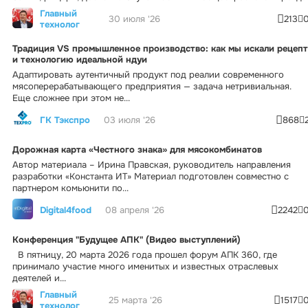
Главный
30 июля '26
213
технолог
Традиция VS промышленное производство: как мы искали рецепт
и технологию идеальной ндуи
Адаптировать аутентичный продукт под реалии современного
мясоперерабатывающего предприятия — задача нетривиальная.
Еще сложнее при этом не...
ГК Тэкспро
03 июля '26
868
Дорожная карта «Честного знака» для мясокомбинатов
Автор материала – Ирина Правская, руководитель направления
разработки «Константа ИТ» Материал подготовлен совместно с
партнером комьюнити по...
Digital4food
08 апреля '26
2242
Конференция "Будущее АПК" (Видео выступлений)
В пятницу, 20 марта 2026 года прошел форум АПК 360, где
принимало участие много именитых и известных отраслевых
деятелей и...
Главный
25 марта '26
1517
технолог