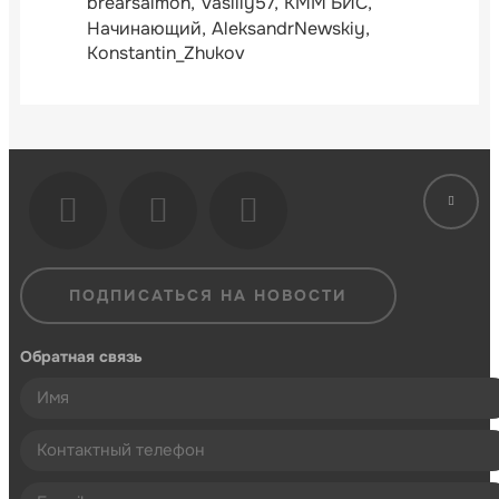
brearsalmon
Vasiliy57
КММ БИС
Начинающий
AleksandrNewskiy
Konstantin_Zhukov
ПОДПИСАТЬСЯ НА НОВОСТИ
Обратная связь