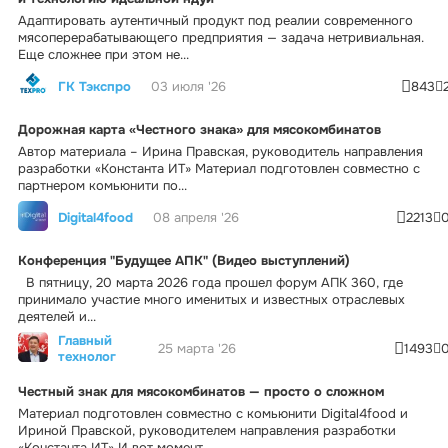
Адаптировать аутентичный продукт под реалии современного
мясоперерабатывающего предприятия — задача нетривиальная.
Еще сложнее при этом не...
ГК Тэкспро
03 июля '26
843
Дорожная карта «Честного знака» для мясокомбинатов
Автор материала – Ирина Правская, руководитель направления
разработки «Константа ИТ» Материал подготовлен совместно с
партнером комьюнити по...
Digital4food
08 апреля '26
2213
Конференция "Будущее АПК" (Видео выступлений)
В пятницу, 20 марта 2026 года прошел форум АПК 360, где
принимало участие много именитых и известных отраслевых
деятелей и...
Главный
25 марта '26
1493
технолог
Честный знак для мясокомбинатов — просто о сложном
Материал подготовлен совместно с комьюнити Digital4food и
Ириной Правской, руководителем направления разработки
«Константа ИТ» И вот момент...