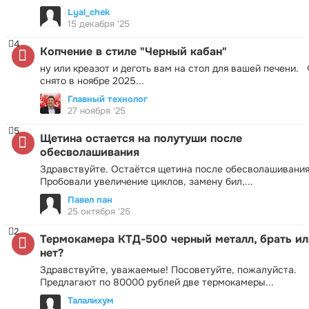
Lyal_chek
15 декабря '25
4
Копчение в стиле "Черный кабан"
ну или креазот и деготь вам на стол для вашей печени.
снято в ноябре 2025...
Главный технолог
27 ноября '25
5
Щетина остается на полутуши после
обесволашивания
Здравствуйте. Остаётся щетина после обесволашивания
Пробовали увеличение циклов, замену бил,...
Павел пан
25 октября '25
2
Термокамера КТД-500 черный металл, брать ил
нет?
Здравствуйте, уважаемые! Посоветуйте, пожалуйста.
Предлагают по 80000 рублей две термокамеры...
Талалихум