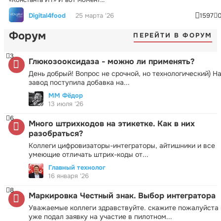
Digital4food
25 марта '26
1597
Форум
ПЕРЕЙТИ В ФОРУМ
3
Глюкозооксидаза - можно ли применять?
День добрый! Вопрос не срочной, но технологический) Н
завод поступила добавка на...
ММ Фёдор
13 июля '26
6
Много штрихкодов на этикетке. Как в них
разобраться?
Коллеги цифровизаторы-интеграторы, айтишники и все
умеющие отличать штрих-коды от...
Главный технолог
16 января '26
8
Маркировка Честный знак. Выбор интегратора
Уважаемые коллеги здравствуйте. скажите пожалуйста 
уже подал заявку на участие в пилотном...