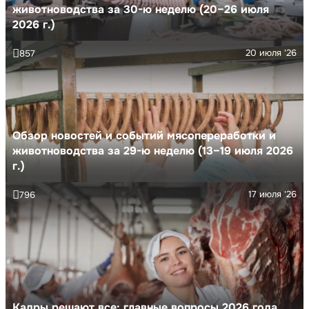
животноводства за 30-ю неделю (20–26 июля
2026 г.)
20 июля '26
857
Обзор новостей и событий мясопереработки и
животноводства за 29-ю неделю (13–19 июля 2026
г.)
17 июля '26
796
Кадры решают все: главные вопросы 2026 года