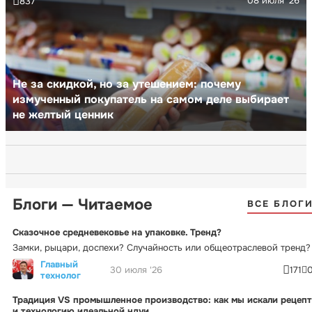
08 июля '26
837
Не за скидкой, но за утешением: почему
измученный покупатель на самом деле выбирает
не желтый ценник
Блоги — Читаемое
ВСЕ БЛОГ
Сказочное средневековье на упаковке. Тренд?
Замки, рыцари, доспехи? Случайность или общеотраслевой тренд?
Главный
30 июля '26
171
технолог
Традиция VS промышленное производство: как мы искали рецепт
и технологию идеальной ндуи