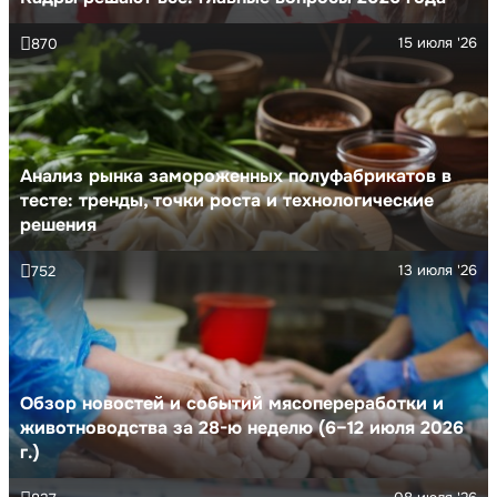
15 июля '26
870
Анализ рынка замороженных полуфабрикатов в
тесте: тренды, точки роста и технологические
решения
13 июля '26
752
Обзор новостей и событий мясопереработки и
животноводства за 28-ю неделю (6–12 июля 2026
г.)