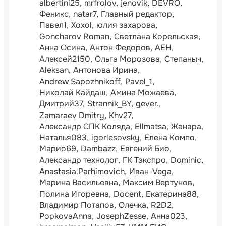
albertini25
mrfrolov
jenovik
DEVRO
Феникс
natar7
Главный редактор
Павел1
Xoxol
юлия захарова
Goncharov Roman
Светлана Корельская
Анна Осина
Антон Федоров
АЕН
Алексей2150
Ольга Морозова
Степаныч
Aleksan
Антонова Ирина
Andrew Sapozhnikoff
Pavel_1
Николай Кайдаш
Амина Можаева
Дмитрий37
Strannik_BY
gever.
Zamaraev Dmitry
Khv27
Александр СПК Коляда
Ellmatsa
Жанара
Наталья083
igorlesovsky
Елена Компо
Марио69
Dambazz
Евгений Био
Александр технолог
ГК Тэкспро
Dominic
Anastasia.Parhimovich
Иван-Vega
Марина Васильевна
Максим Вертунов
Полина Игоревна
Docent
Екатерина88
Владимир Потапов
Олечка
R2D2
PopkovaAnna
JosephZesse
Анна023