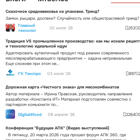
Сказочное средневековье на упаковке. Тренд?
Замки, рыцари, доспехи? Случайность или общеотраслевой тренд?
Главный
30 июля '26
253
технолог
Традиция VS промышленное производство: как мы искали рецепт
и технологию идеальной ндуи
Адаптировать аутентичный продукт под реалии современного
мясоперерабатывающего предприятия — задача нетривиальная.
Еще сложнее при этом не...
ГК Тэкспро
03 июля '26
897
Дорожная карта «Честного знака» для мясокомбинатов
Автор материала – Ирина Правская, руководитель направления
разработки «Константа ИТ» Материал подготовлен совместно с
партнером комьюнити по...
Digital4food
08 апреля '26
2264
Конференция "Будущее АПК" (Видео выступлений)
В пятницу, 20 марта 2026 года прошел форум АПК 360, где