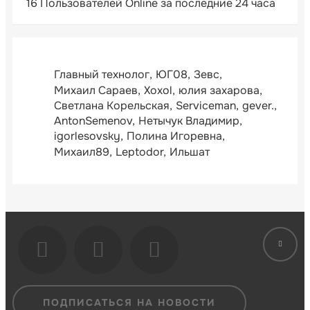
16 Пользователей Online за последние 24 часа
Главный технолог
ЮГ08
Зевс
Михаил Сараев
Xoxol
юлия захарова
Светлана Корельская
Serviceman
gever.
AntonSemenov
Нетычук Владимир
igorlesovsky
Полина Игоревна
Михаил89
Leptodor
Ильшат
ПОДПИСАТЬСЯ НА НОВОСТИ