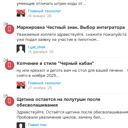
умеющие отличать штрих-коды от...
Главный технолог
16 января '26
8
Маркировка Честный знак. Выбор интегратора
Уважаемые коллеги здравствуйте. скажите пожалуйста 
уже подал заявку на участие в пилотном...
Lyal_chek
15 декабря '25
4
Копчение в стиле "Черный кабан"
ну или креазот и деготь вам на стол для вашей печени.
снято в ноябре 2025...
Главный технолог
27 ноября '25
5
Щетина остается на полутуши после
обесволашивания
Здравствуйте. Остаётся щетина после обесволашивания
Пробовали увеличение циклов, замену бил,...
Павел пан