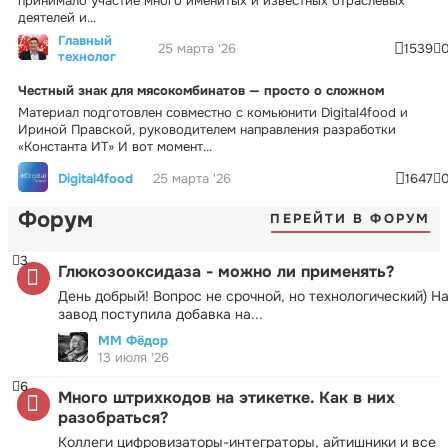
принимало участие много именитых и известных отраслевых
деятелей и...
Главный
25 марта '26
1539
технолог
Честный знак для мясокомбинатов — просто о сложном
Материал подготовлен совместно с комьюнити Digital4food и
Ириной Правской, руководителем направления разработки
«Константа ИТ» И вот момент...
Digital4food
25 марта '26
1647
Форум
ПЕРЕЙТИ В ФОРУМ
3
Глюкозооксидаза - можно ли применять?
День добрый! Вопрос не срочной, но технологический) Н
завод поступила добавка на...
ММ Фёдор
13 июля '26
6
Много штрихкодов на этикетке. Как в них
разобраться?
Коллеги цифровизаторы-интеграторы, айтишники и все