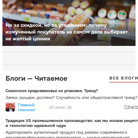
Не за скидкой, но за утешением: почему
измученный покупатель на самом деле выбирает
не желтый ценник
Блоги — Читаемое
ВСЕ БЛОГ
Сказочное средневековье на упаковке. Тренд?
Замки, рыцари, доспехи? Случайность или общеотраслевой тренд?
Главный
30 июля '26
214
технолог
Традиция VS промышленное производство: как мы искали рецепт
и технологию идеальной ндуи
Адаптировать аутентичный продукт под реалии современного
мясоперерабатывающего предприятия — задача нетривиальная.