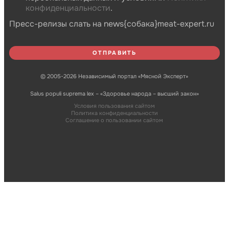
конфиденциальности
.
Пресс-релизы слать на news{собака}meat-expert.ru
© 2005-2026 Независимый портал «Мясной Эксперт»
Salus populi suprema lex – «Здоровье народа – высший закон»
Условия пользования сайтом
Политика конфиденциальности
Соглашение о пользовании сайтом