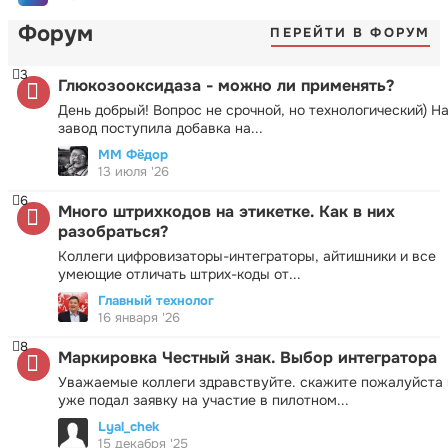
Форум
ПЕРЕЙТИ В ФОРУМ
3
Глюкозооксидаза - можно ли применять?
День добрый! Вопрос не срочной, но технологический) Н
завод поступила добавка на...
ММ Фёдор
13 июля '26
6
Много штрихкодов на этикетке. Как в них
разобраться?
Коллеги цифровизаторы-интеграторы, айтишники и все
умеющие отличать штрих-коды от...
Главный технолог
16 января '26
8
Маркировка Честный знак. Выбор интегратора
Уважаемые коллеги здравствуйте. скажите пожалуйста 
уже подал заявку на участие в пилотном...
Lyal_chek
15 декабря '25