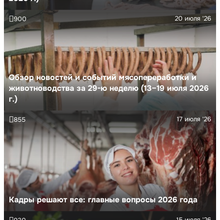
20 июля '26
900
Обзор новостей и событий мясопереработки и
животноводства за 29-ю неделю (13–19 июля 2026
г.)
17 июля '26
855
Кадры решают все: главные вопросы 2026 года
15 июля '26