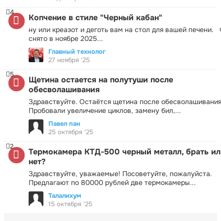
4
Копчение в стиле "Черный кабан"
ну или креазот и деготь вам на стол для вашей печени.
снято в ноябре 2025...
Главный технолог
27 ноября '25
5
Щетина остается на полутуши после
обесволашивания
Здравствуйте. Остаётся щетина после обесволашивания
Пробовали увеличение циклов, замену бил,...
Павел пан
25 октября '25
2
Термокамера КТД-500 черный металл, брать ил
нет?
Здравствуйте, уважаемые! Посоветуйте, пожалуйста.
Предлагают по 80000 рублей две термокамеры...
Талалихум
15 октября '25