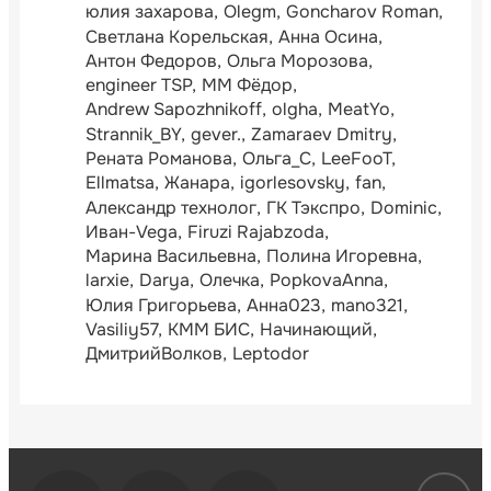
юлия захарова
Olegm
Goncharov Roman
Светлана Корельская
Анна Осина
Антон Федоров
Ольга Морозова
engineer TSP
ММ Фёдор
Andrew Sapozhnikoff
olgha
MeatYo
Strannik_BY
gever.
Zamaraev Dmitry
Рената Романова
Ольга_С
LeeFooT
Ellmatsa
Жанара
igorlesovsky
fan
Александр технолог
ГК Тэкспро
Dominic
Иван-Vega
Firuzi Rajabzoda
Марина Васильевна
Полина Игоревна
larxie
Darya
Олечка
PopkovaAnna
Юлия Григорьева
Анна023
mano321
Vasiliy57
КММ БИС
Начинающий
ДмитрийВолков
Leptodor