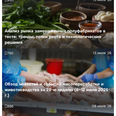
930
Анализ рынка замороженных полуфабрикатов в
тесте: тренды, точки роста и технологические
решения
13 июля '26
790
Обзор новостей и событий мясопереработки и
животноводства за 28-ю неделю (6–12 июля 2026
г.)
08 июля '26
886