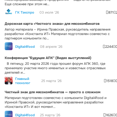
Еще сложнее при этом не...
ГК Тэкспро
03 июля '26
871
Дорожная карта «Честного знака» для мясокомбинатов
Автор материала – Ирина Правская, руководитель направления
разработки «Константа ИТ» Материал подготовлен совместно с
партнером комьюнити по...
Digital4food
08 апреля '26
2244
Конференция "Будущее АПК" (Видео выступлений)
В пятницу, 20 марта 2026 года прошел форум АПК 360, где
принимало участие много именитых и известных отраслевых
деятелей и...
Главный
25 марта '26
1518
технолог
Честный знак для мясокомбинатов — просто о сложном
Материал подготовлен совместно с комьюнити Digital4food и
Ириной Правской, руководителем направления разработки
«Константа ИТ» И вот момент...
Digital4food
25 марта '26
1626