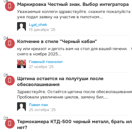
8
Маркировка Честный знак. Выбор интегратора
Уважаемые коллеги здравствуйте. скажите пожалуйста 
уже подал заявку на участие в пилотном...
Lyal_chek
15 декабря '25
4
Копчение в стиле "Черный кабан"
ну или креазот и деготь вам на стол для вашей печени.
снято в ноябре 2025...
Главный технолог
27 ноября '25
5
Щетина остается на полутуши после
обесволашивания
Здравствуйте. Остаётся щетина после обесволашивания
Пробовали увеличение циклов, замену бил,...
Павел пан
25 октября '25
2
Термокамера КТД-500 черный металл, брать ил
нет?