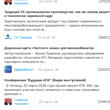
30 июля '26
170
технолог
Традиция VS промышленное производство: как мы искали рецепт
и технологию идеальной ндуи
Адаптировать аутентичный продукт под реалии современного
мясоперерабатывающего предприятия — задача нетривиальная.
Еще сложнее при этом не...
ГК Тэкспро
03 июля '26
843
Дорожная карта «Честного знака» для мясокомбинатов
Автор материала – Ирина Правская, руководитель направления
разработки «Константа ИТ» Материал подготовлен совместно с
партнером комьюнити по...
Digital4food
08 апреля '26
2212
Конференция "Будущее АПК" (Видео выступлений)
В пятницу, 20 марта 2026 года прошел форум АПК 360, где
принимало участие много именитых и известных отраслевых
деятелей и...
Главный
25 марта '26
1491
технолог