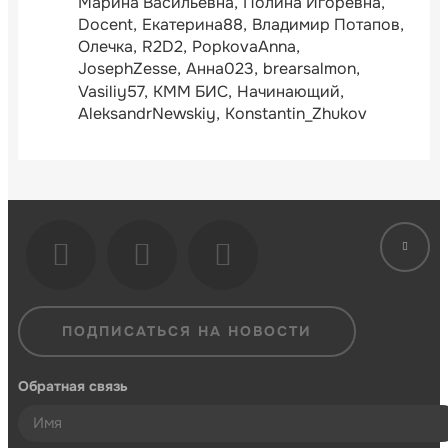
Марина Васильевна
Полина Игоревна
Docent
Екатерина88
Владимир Потапов
Олечка
R2D2
PopkovaAnna
JosephZesse
Анна023
brearsalmon
Vasiliy57
КММ БИС
Начинающий
AleksandrNewskiy
Konstantin_Zhukov
ПОДПИСАТЬСЯ НА НОВОСТИ
Обратная связь