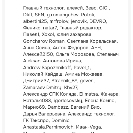
Главный технолог
алексй
Зевс
GiGi
Dkfl
SEN
y.romanychev
Potok
albertini25
mrfrolov
jenovik
DEVRO
Феникс
natar7
Главный редактор
Павел1
Xoxol
юлия захарова
Goncharov Roman
Светлана Корельская
Анна Осина
Антон Федоров
АЕН
Алексей2150
Ольга Морозова
Степаныч
Aleksan
Антонова Ирина
Andrew Sapozhnikoff
Pavel_1
Николай Кайдаш
Амина Можаева
Дмитрий37
Strannik_BY
gever.
Zamaraev Dmitry
Khv27
Александр СПК Коляда
Ellmatsa
Жанара
Наталья083
igorlesovsky
Елена Компо
Марио69
Dambazz
Евгений Био
Дарья Валерьевна
Александр технолог
ГК Тэкспро
Dominic
Anastasia.Parhimovich
Иван-Vega