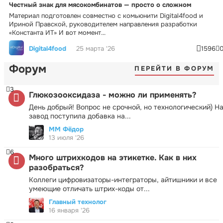
Честный знак для мясокомбинатов — просто о сложном
Материал подготовлен совместно с комьюнити Digital4food и
Ириной Правской, руководителем направления разработки
«Константа ИТ» И вот момент...
Digital4food
25 марта '26
1596
Форум
ПЕРЕЙТИ В ФОРУМ
3
Глюкозооксидаза - можно ли применять?
День добрый! Вопрос не срочной, но технологический) Н
завод поступила добавка на...
ММ Фёдор
13 июля '26
6
Много штрихкодов на этикетке. Как в них
разобраться?
Коллеги цифровизаторы-интеграторы, айтишники и все
умеющие отличать штрих-коды от...
Главный технолог
16 января '26