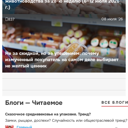
животноводства за 28-ю неделю (6–12 июля 2026
г.)
08 июля '26
837
Не за скидкой, но за утешением: почему
измученный покупатель на самом деле выбирает
не желтый ценник
Блоги — Читаемое
ВСЕ БЛОГ
Сказочное средневековье на упаковке. Тренд?
Замки, рыцари, доспехи? Случайность или общеотраслевой тренд?
Главный