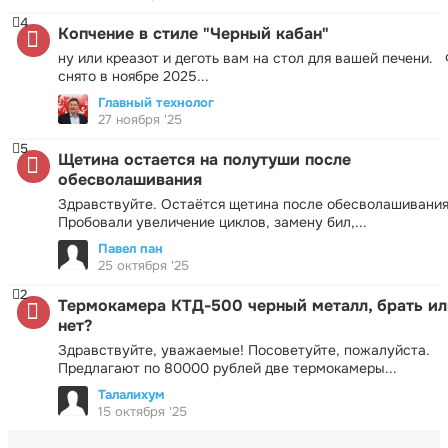
4
Копчение в стиле "Черный кабан"
ну или креазот и деготь вам на стол для вашей печени.
снято в ноябре 2025...
Главный технолог
27 ноября '25
5
Щетина остается на полутуши после
обесволашивания
Здравствуйте. Остаётся щетина после обесволашивания
Пробовали увеличение циклов, замену бил,...
Павел пан
25 октября '25
2
Термокамера КТД-500 черный металл, брать ил
нет?
Здравствуйте, уважаемые! Посоветуйте, пожалуйста.
Предлагают по 80000 рублей две термокамеры...
Талалихум
15 октября '25