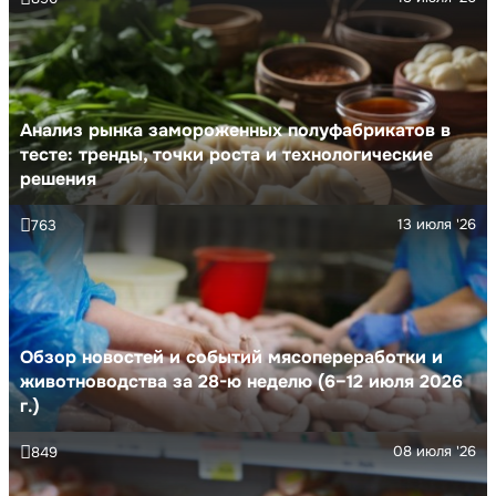
Анализ рынка замороженных полуфабрикатов в
тесте: тренды, точки роста и технологические
решения
13 июля '26
763
Обзор новостей и событий мясопереработки и
животноводства за 28-ю неделю (6–12 июля 2026
г.)
08 июля '26
849