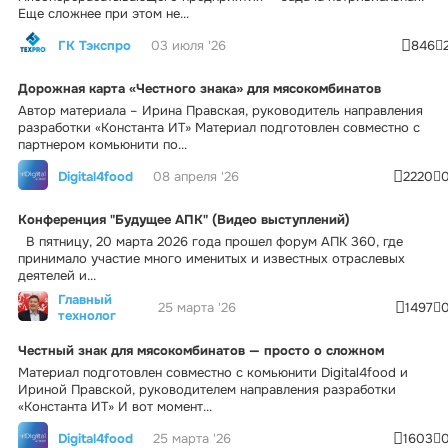
Еще сложнее при этом не...
ГК Тэкспро
03 июля '26
846
Дорожная карта «Честного знака» для мясокомбинатов
Автор материала – Ирина Правская, руководитель направления
разработки «Константа ИТ» Материал подготовлен совместно с
партнером комьюнити по...
Digital4food
08 апреля '26
2220
Конференция "Будущее АПК" (Видео выступлений)
В пятницу, 20 марта 2026 года прошел форум АПК 360, где
принимало участие много именитых и известных отраслевых
деятелей и...
Главный
25 марта '26
1497
технолог
Честный знак для мясокомбинатов — просто о сложном
Материал подготовлен совместно с комьюнити Digital4food и
Ириной Правской, руководителем направления разработки
«Константа ИТ» И вот момент...
Digital4food
25 марта '26
1603