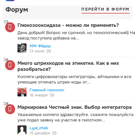
Форум
ПЕРЕЙТИ В ФОРУМ
3
Глюкозооксидаза - можно ли применять?
День добрый! Вопрос не срочной, но технологический) Н
завод поступила добавка на...
ММ Фёдор
13 июля '26
6
Много штрихкодов на этикетке. Как в них
разобраться?
Коллеги цифровизаторы-интеграторы, айтишники и все
умеющие отличать штрих-коды от...
Главный технолог
16 января '26
8
Маркировка Честный знак. Выбор интегратора
Уважаемые коллеги здравствуйте. скажите пожалуйста 
уже подал заявку на участие в пилотном...
Lyal_chek
15 декабря '25