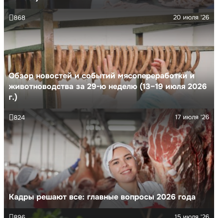
20 июля '26
868
Обзор новостей и событий мясопереработки и
животноводства за 29-ю неделю (13–19 июля 2026
г.)
17 июля '26
824
Кадры решают все: главные вопросы 2026 года
15 июля '26
896