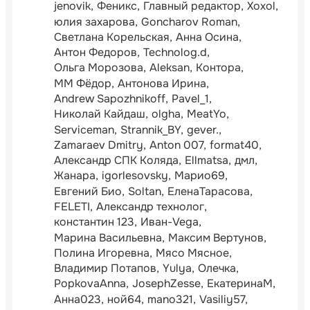
jenovik
Феникс
Главный редактор
Xoxol
юлия захарова
Goncharov Roman
Светлана Корельская
Анна Осина
Антон Федоров
Technolog.d
Ольга Морозова
Aleksan
Контора
ММ Фёдор
Антонова Ирина
Andrew Sapozhnikoff
Pavel_1
Николай Кайдаш
olgha
MeatYo
Serviceman
Strannik_BY
gever.
Zamaraev Dmitry
Anton 007
format40
Александр СПК Коляда
Ellmatsa
дмл
Жанара
igorlesovsky
Марио69
Евгений Био
Soltan
ЕленаТарасова
FELETI
Александр технолог
константин 123
Иван-Vega
Марина Васильевна
Максим Вертунов
Полина Игоревна
Мясо Мясное
Владимир Потапов
Yulya
Олечка
PopkovaAnna
JosephZesse
ЕкатеринаМ
Анна023
ной64
mano321
Vasiliy57