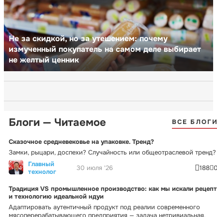
Не за скидкой, но за утешением: почему
измученный покупатель на самом деле выбирает
не желтый ценник
Блоги — Читаемое
ВСЕ БЛОГ
Сказочное средневековье на упаковке. Тренд?
Замки, рыцари, доспехи? Случайность или общеотраслевой тренд?
Главный
30 июля '26
188
технолог
Традиция VS промышленное производство: как мы искали рецепт
и технологию идеальной ндуи
Адаптировать аутентичный продукт под реалии современного
мясоперерабатывающего предприятия — задача нетривиальная.