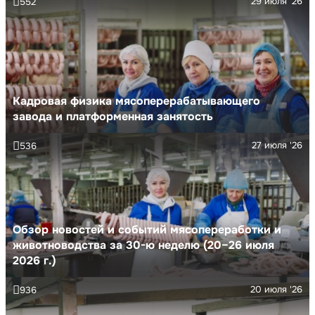
29 июля '26
552
Кадровая физика мясоперерабатывающего
завода и платформенная занятость
27 июля '26
536
Обзор новостей и событий мясопереработки и
животноводства за 30-ю неделю (20–26 июля
2026 г.)
20 июля '26
936