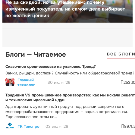
Не за скидкой, но за утешением: почему
измученный покупатель на самом деле выбирает
не желтый ценник
Блоги — Читаемое
ВСЕ БЛОГ
Сказочное средневековье на упаковке. Тренд?
Замки, рыцари, доспехи? Случайность или общеотраслевой тренд?
Главный
30 июля '26
253
технолог
Традиция VS промышленное производство: как мы искали рецепт
и технологию идеальной ндуи
Адаптировать аутентичный продукт под реалии современного
мясоперерабатывающего предприятия — задача нетривиальная.
Еще сложнее при этом не...
ГК Тэкспро
03 июля '26
897