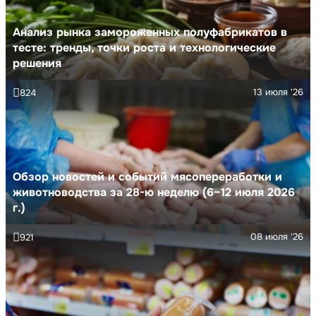
Анализ рынка замороженных полуфабрикатов в
тесте: тренды, точки роста и технологические
решения
13 июля '26
824
Обзор новостей и событий мясопереработки и
животноводства за 28-ю неделю (6–12 июля 2026
г.)
08 июля '26
921