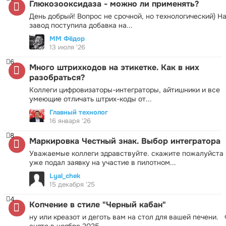
Глюкозооксидаза - можно ли применять?
День добрый! Вопрос не срочной, но технологический) Н
завод поступила добавка на...
ММ Фёдор
13 июля '26
6
Много штрихкодов на этикетке. Как в них
разобраться?
Коллеги цифровизаторы-интеграторы, айтишники и все
умеющие отличать штрих-коды от...
Главный технолог
16 января '26
8
Маркировка Честный знак. Выбор интегратора
Уважаемые коллеги здравствуйте. скажите пожалуйста 
уже подал заявку на участие в пилотном...
Lyal_chek
15 декабря '25
4
Копчение в стиле "Черный кабан"
ну или креазот и деготь вам на стол для вашей печени.
снято в ноябре 2025...