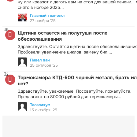
ну или креазот и деготь вам на стол для вашей печени.
снято в ноябре 2025...
Главный технолог
27 ноября '25
5
Щетина остается на полутуши после
обесволашивания
Здравствуйте. Остаётся щетина после обесволашивания
Пробовали увеличение циклов, замену бил,...
Павел пан
25 октября '25
2
Термокамера КТД-500 черный металл, брать ил
нет?
Здравствуйте, уважаемые! Посоветуйте, пожалуйста.
Предлагают по 80000 рублей две термокамеры...
Талалихум
15 октября '25