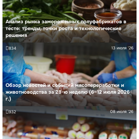
Анализ рынка замороженных полуфабрикатов в
тесте: тренды, точки роста и технологические
решения
13 июля '26
834
Обзор новостей и событий мясопереработки и
животноводства за 28-ю неделю (6–12 июля 2026
г.)
08 июля '26
932