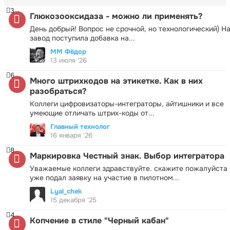
3
Глюкозооксидаза - можно ли применять?
День добрый! Вопрос не срочной, но технологический) Н
завод поступила добавка на...
ММ Фёдор
13 июля '26
6
Много штрихкодов на этикетке. Как в них
разобраться?
Коллеги цифровизаторы-интеграторы, айтишники и все
умеющие отличать штрих-коды от...
Главный технолог
16 января '26
8
Маркировка Честный знак. Выбор интегратора
Уважаемые коллеги здравствуйте. скажите пожалуйста 
уже подал заявку на участие в пилотном...
Lyal_chek
15 декабря '25
4
Копчение в стиле "Черный кабан"