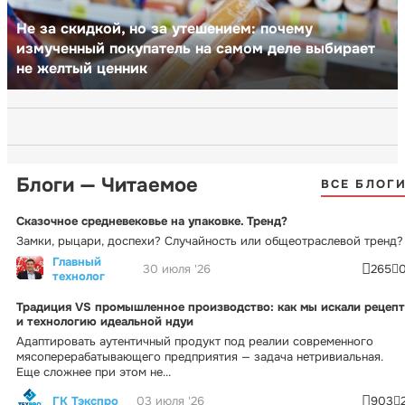
Не за скидкой, но за утешением: почему
измученный покупатель на самом деле выбирает
не желтый ценник
Блоги — Читаемое
ВСЕ БЛОГ
Сказочное средневековье на упаковке. Тренд?
Замки, рыцари, доспехи? Случайность или общеотраслевой тренд?
Главный
30 июля '26
265
технолог
Традиция VS промышленное производство: как мы искали рецепт
и технологию идеальной ндуи
Адаптировать аутентичный продукт под реалии современного
мясоперерабатывающего предприятия — задача нетривиальная.
Еще сложнее при этом не...
ГК Тэкспро
03 июля '26
903