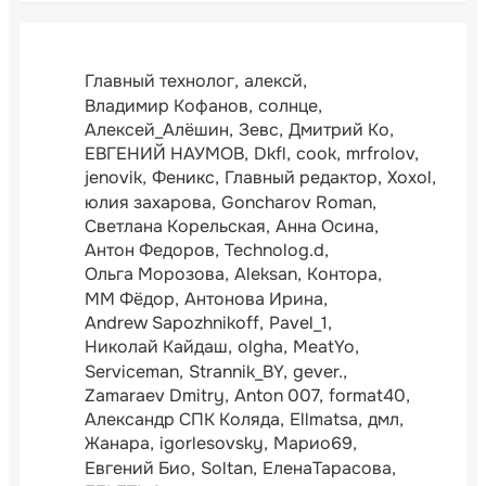
Главный технолог
алексй
Владимир Кофанов
солнце
Алексей_Алёшин
Зевс
Дмитрий Ко
ЕВГЕНИЙ НАУМОВ
Dkfl
cook
mrfrolov
jenovik
Феникс
Главный редактор
Xoxol
юлия захарова
Goncharov Roman
Светлана Корельская
Анна Осина
Антон Федоров
Technolog.d
Ольга Морозова
Aleksan
Контора
ММ Фёдор
Антонова Ирина
Andrew Sapozhnikoff
Pavel_1
Николай Кайдаш
olgha
MeatYo
Serviceman
Strannik_BY
gever.
Zamaraev Dmitry
Anton 007
format40
Александр СПК Коляда
Ellmatsa
дмл
Жанара
igorlesovsky
Марио69
Евгений Био
Soltan
ЕленаТарасова