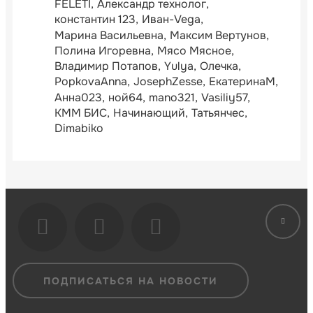
FELETI
Александр технолог
константин 123
Иван-Vega
Марина Васильевна
Максим Вертунов
Полина Игоревна
Мясо Мясное
Владимир Потапов
Yulya
Олечка
PopkovaAnna
JosephZesse
ЕкатеринаМ
Анна023
ной64
mano321
Vasiliy57
КММ БИС
Начинающий
Татьянчес
Dimabiko
ПОДПИСАТЬСЯ НА НОВОСТИ