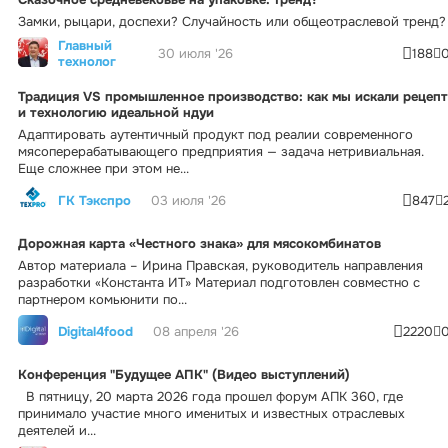
Замки, рыцари, доспехи? Случайность или общеотраслевой тренд?
Главный
30 июля '26
188
технолог
Традиция VS промышленное производство: как мы искали рецепт
и технологию идеальной ндуи
Адаптировать аутентичный продукт под реалии современного
мясоперерабатывающего предприятия — задача нетривиальная.
Еще сложнее при этом не...
ГК Тэкспро
03 июля '26
847
Дорожная карта «Честного знака» для мясокомбинатов
Автор материала – Ирина Правская, руководитель направления
разработки «Константа ИТ» Материал подготовлен совместно с
партнером комьюнити по...
Digital4food
08 апреля '26
2220
Конференция "Будущее АПК" (Видео выступлений)
В пятницу, 20 марта 2026 года прошел форум АПК 360, где
принимало участие много именитых и известных отраслевых
деятелей и...