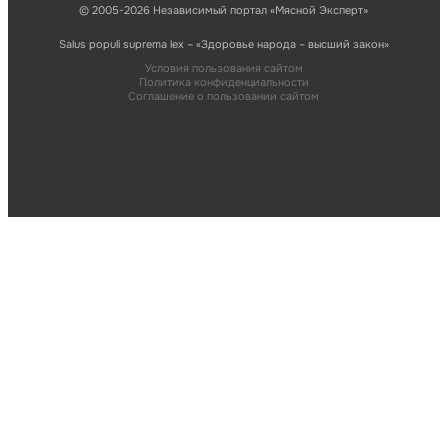
© 2005-2026 Независимый портал «Мясной Эксперт»
Salus populi suprema lex – «Здоровье народа – высший закон»
Условия пользования сайтом
Политика конфиденциальности
Соглашение о пользовании сайтом