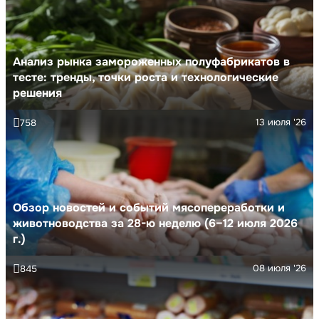
Анализ рынка замороженных полуфабрикатов в
тесте: тренды, точки роста и технологические
решения
13 июля '26
758
Обзор новостей и событий мясопереработки и
животноводства за 28-ю неделю (6–12 июля 2026
г.)
08 июля '26
845