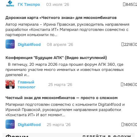
ГК Тэкспро
03 июля '26
845
Дорожная карта «Честного знака» для мясокомбинатов
Автор материала – Ирина Правская, руководитель направления
разработки «Константа ИТ» Материал подготовлен совместно с
партнером комьюнити по...
Digital4food
08 апреля '26
2218
Конференция "Будущее АПК" (Видео выступлений)
В пятницу, 20 марта 2026 года прошел форум АПК 360, где
принимало участие много именитых и известных отраслевых
деятелей и...
Главный
25 марта '26
1496
технолог
Честный знак для мясокомбинатов — просто о сложном
Материал подготовлен совместно с комьюнити Digital4food и
Ириной Правской, руководителем направления разработки
«Константа ИТ» И вот момент...
Digital4food
25 марта '26
1601
ПЕРЕЙТИ В ФОРУМ