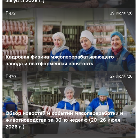
августа 2026 г.)
29 июля '26
473
Кадровая физика мясоперерабатывающего
завода и платформенная занятость
27 июля '26
470
Обзор новостей и событий мясопереработки и
животноводства за 30-ю неделю (20–26 июля
2026 г.)