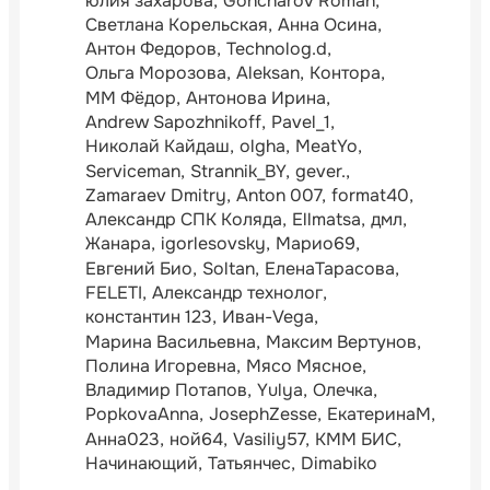
юлия захарова
Goncharov Roman
Светлана Корельская
Анна Осина
Антон Федоров
Technolog.d
Ольга Морозова
Aleksan
Контора
ММ Фёдор
Антонова Ирина
Andrew Sapozhnikoff
Pavel_1
Николай Кайдаш
olgha
MeatYo
Serviceman
Strannik_BY
gever.
Zamaraev Dmitry
Anton 007
format40
Александр СПК Коляда
Ellmatsa
дмл
Жанара
igorlesovsky
Марио69
Евгений Био
Soltan
ЕленаТарасова
FELETI
Александр технолог
константин 123
Иван-Vega
Марина Васильевна
Максим Вертунов
Полина Игоревна
Мясо Мясное
Владимир Потапов
Yulya
Олечка
PopkovaAnna
JosephZesse
ЕкатеринаМ
Анна023
ной64
Vasiliy57
КММ БИС
Начинающий
Татьянчес
Dimabiko