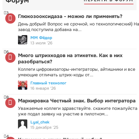
Форум
3
Глюкозооксидаза - можно ли применять?
День добрый! Вопрос не срочной, но технологический) Н
завод поступила добавка на...
ММ Фёдор
13 июля '26
6
Много штрихкодов на этикетке. Как в них
разобраться?
Коллеги цифровизаторы-интеграторы, айтишники и все
умеющие отличать штрих-коды от...
Главный технолог
16 января '26
8
Маркировка Честный знак. Выбор интегратора
Уважаемые коллеги здравствуйте. скажите пожалуйста 
уже подал заявку на участие в пилотном...
Lyal_chek
15 декабря '25
4