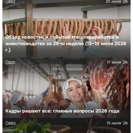
20 июля '26
862
Обзор новостей и событий мясопереработки и
животноводства за 29-ю неделю (13–19 июля 2026
г.)
17 июля '26
820
Кадры решают все: главные вопросы 2026 года
15 июля '26
890