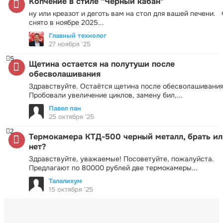
Копчение в стиле "Черный кабан"
ну или креазот и деготь вам на стол для вашей печени.
снято в ноябре 2025...
Главный технолог
27 ноября '25
5
Щетина остается на полутуши после
обесволашивания
Здравствуйте. Остаётся щетина после обесволашивания
Пробовали увеличение циклов, замену бил,...
Павел пан
25 октября '25
2
Термокамера КТД-500 черный металл, брать ил
нет?
Здравствуйте, уважаемые! Посоветуйте, пожалуйста.
Предлагают по 80000 рублей две термокамеры...
Талалихум
15 октября '25