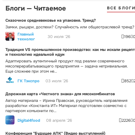
Блоги — Читаемое
ВСЕ БЛОГ
Сказочное средневековье на упаковке. Тренд?
Замки, рыцари, доспехи? Случайность или общеотраслевой тренд?
Главный
30 июля '26
196
технолог
Традиция VS промышленное производство: как мы искали рецепт
и технологию идеальной ндуи
Адаптировать аутентичный продукт под реалии современного
мясоперерабатывающего предприятия — задача нетривиальная.
Еще сложнее при этом не...
ГК Тэкспро
03 июля '26
852
Дорожная карта «Честного знака» для мясокомбинатов
Автор материала – Ирина Правская, руководитель направления
разработки «Константа ИТ» Материал подготовлен совместно с
партнером комьюнити по...
Digital4food
08 апреля '26
2226
Конференция "Будущее АПК" (Видео выступлений)