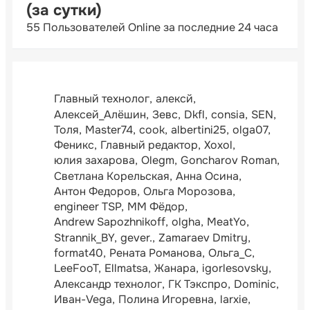
(за сутки)
55 Пользователей Online за последние 24 часа
Главный технолог
алексй
Алексей_Алёшин
Зевс
Dkfl
consia
SEN
Толя
Master74
cook
albertini25
olga07
Феникс
Главный редактор
Xoxol
юлия захарова
Olegm
Goncharov Roman
Светлана Корельская
Анна Осина
Антон Федоров
Ольга Морозова
engineer TSP
ММ Фёдор
Andrew Sapozhnikoff
olgha
MeatYo
Strannik_BY
gever.
Zamaraev Dmitry
format40
Рената Романова
Ольга_С
LeeFooT
Ellmatsa
Жанара
igorlesovsky
Александр технолог
ГК Тэкспро
Dominic
Иван-Vega
Полина Игоревна
larxie