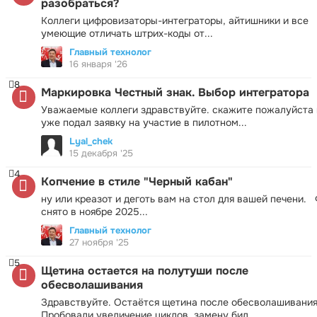
разобраться?
Коллеги цифровизаторы-интеграторы, айтишники и все
умеющие отличать штрих-коды от...
Главный технолог
16 января '26
8
Маркировка Честный знак. Выбор интегратора
Уважаемые коллеги здравствуйте. скажите пожалуйста 
уже подал заявку на участие в пилотном...
Lyal_chek
15 декабря '25
4
Копчение в стиле "Черный кабан"
ну или креазот и деготь вам на стол для вашей печени.
снято в ноябре 2025...
Главный технолог
27 ноября '25
5
Щетина остается на полутуши после
обесволашивания
Здравствуйте. Остаётся щетина после обесволашивания
Пробовали увеличение циклов, замену бил,...