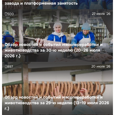
завода и платформенная занятость
27 июля '26
500
Обзор новостей и событий мясопереработки и
животноводства за 30-ю неделю (20–26 июля
2026 г.)
20 июля '26
897
Обзор новостей и событий мясопереработки и
животноводства за 29-ю неделю (13–19 июля 2026
г.)