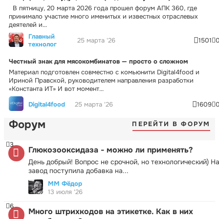
В пятницу, 20 марта 2026 года прошел форум АПК 360, где
принимало участие много именитых и известных отраслевых
деятелей и...
Главный
25 марта '26
1501
технолог
Честный знак для мясокомбинатов — просто о сложном
Материал подготовлен совместно с комьюнити Digital4food и
Ириной Правской, руководителем направления разработки
«Константа ИТ» И вот момент...
Digital4food
25 марта '26
1609
Форум
ПЕРЕЙТИ В ФОРУМ
3
Глюкозооксидаза - можно ли применять?
День добрый! Вопрос не срочной, но технологический) Н
завод поступила добавка на...
ММ Фёдор
13 июля '26
6
Много штрихкодов на этикетке. Как в них