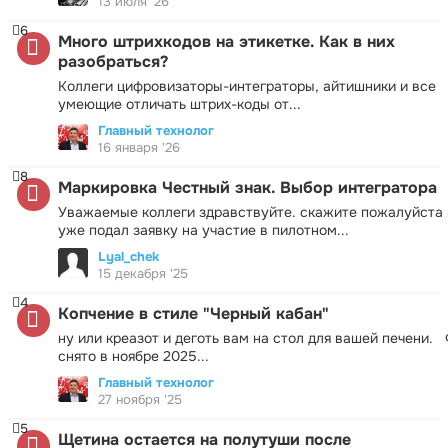
13 июля '26
6
Много штрихкодов на этикетке. Как в них
разобраться?
Коллеги цифровизаторы-интеграторы, айтишники и все
умеющие отличать штрих-коды от...
Главный технолог
16 января '26
8
Маркировка Честный знак. Выбор интегратора
Уважаемые коллеги здравствуйте. скажите пожалуйста 
уже подал заявку на участие в пилотном...
Lyal_chek
15 декабря '25
4
Копчение в стиле "Черный кабан"
ну или креазот и деготь вам на стол для вашей печени.
снято в ноябре 2025...
Главный технолог
27 ноября '25
5
Щетина остается на полутуши после