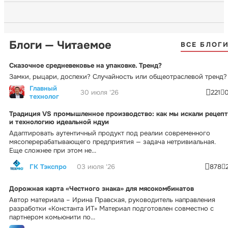
Блоги — Читаемое
ВСЕ БЛОГ
Сказочное средневековье на упаковке. Тренд?
Замки, рыцари, доспехи? Случайность или общеотраслевой тренд?
Главный
30 июля '26
221
технолог
Традиция VS промышленное производство: как мы искали рецепт
и технологию идеальной ндуи
Адаптировать аутентичный продукт под реалии современного
мясоперерабатывающего предприятия — задача нетривиальная.
Еще сложнее при этом не...
ГК Тэкспро
03 июля '26
878
Дорожная карта «Честного знака» для мясокомбинатов
Автор материала – Ирина Правская, руководитель направления
разработки «Константа ИТ» Материал подготовлен совместно с
партнером комьюнити по...