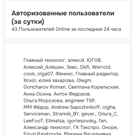
Авторизованные пользователи
(за сутки)
43 Пользователей Online за последние 24 часа
Главный технолог
алексй
ЮГ08
Алексей_Алёшин
Зевс
Dkfl
Werroid
cook
olga07
Феникс
Главный редактор
Xoxol
юлия захарова
Olegm
Goncharov Roman
Светлана Корельская
Анна Осина
Антон Федоров
Ольга Морозова
engineer TSP
ММ Фёдор
Andrew Sapozhnikoff
olgha
Serviceman
Strannik_BY
gever.
Ольга_С
LeeFooT
Ellmatsa
igorlesovsky
fan
Александр технолог
ГК Тэкспро
Оноре
Firuzi Rajabzoda
Марина Васильевна