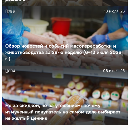
13 июля '26
799
Обзор новостей и событий мясопереработки и
животноводства за 28-ю неделю (6–12 июля 2026
г.)
08 июля '26
894
Не за скидкой, но за утешением: почему
измученный покупатель на самом деле выбирает
не желтый ценник