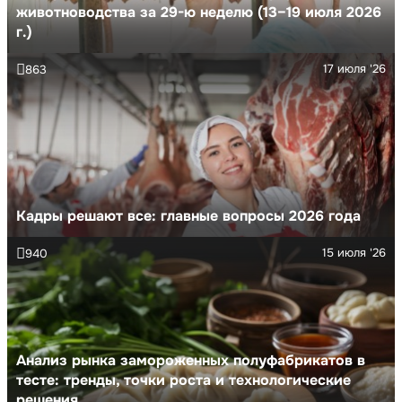
животноводства за 29-ю неделю (13–19 июля 2026
г.)
17 июля '26
863
Кадры решают все: главные вопросы 2026 года
15 июля '26
940
Анализ рынка замороженных полуфабрикатов в
тесте: тренды, точки роста и технологические
решения