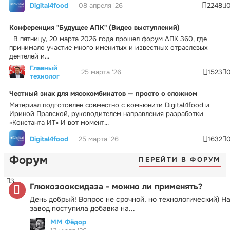
Digital4food
08 апреля '26
2248
Конференция "Будущее АПК" (Видео выступлений)
В пятницу, 20 марта 2026 года прошел форум АПК 360, где
принимало участие много именитых и известных отраслевых
деятелей и...
Главный
25 марта '26
1523
технолог
Честный знак для мясокомбинатов — просто о сложном
Материал подготовлен совместно с комьюнити Digital4food и
Ириной Правской, руководителем направления разработки
«Константа ИТ» И вот момент...
Digital4food
25 марта '26
1632
Форум
ПЕРЕЙТИ В ФОРУМ
3
Глюкозооксидаза - можно ли применять?
День добрый! Вопрос не срочной, но технологический) Н
завод поступила добавка на...
ММ Фёдор