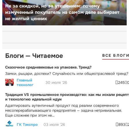
Не за скидкой, но за утешением: почему
измученный покупатель на самом деле выбирает
не желтый ценник
Блоги — Читаемое
ВСЕ БЛОГ
Сказочное средневековье на упаковке. Тренд?
Замки, рыцари, доспехи? Случайность или общеотраслевой тренд?
Главный
30 июля '26
245
технолог
Традиция VS промышленное производство: как мы искали рецепт
и технологию идеальной ндуи
Адаптировать аутентичный продукт под реалии современного
мясоперерабатывающего предприятия — задача нетривиальная.
Еще сложнее при этом не...
ГК Тэкспро
03 июля '26
893