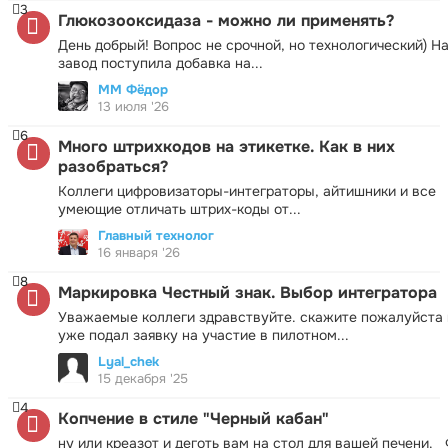
3
Глюкозооксидаза - можно ли применять?
День добрый! Вопрос не срочной, но технологический) Н
завод поступила добавка на...
ММ Фёдор
13 июля '26
6
Много штрихкодов на этикетке. Как в них
разобраться?
Коллеги цифровизаторы-интеграторы, айтишники и все
умеющие отличать штрих-коды от...
Главный технолог
16 января '26
8
Маркировка Честный знак. Выбор интегратора
Уважаемые коллеги здравствуйте. скажите пожалуйста 
уже подал заявку на участие в пилотном...
Lyal_chek
15 декабря '25
4
Копчение в стиле "Черный кабан"
ну или креазот и деготь вам на стол для вашей печени.