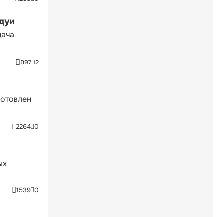
ндуи
дача
897
2
готовлен
2264
0
ых
1539
0