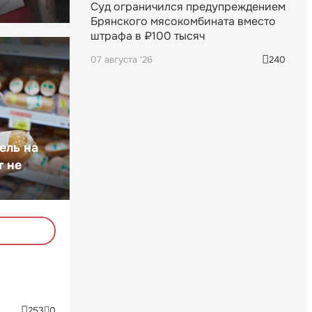
Суд ограничился предупреждением
Брянского мясокомбината вместо
штрафа в ₽100 тысяч
07 августа '26
240
ель на
т не
253
0