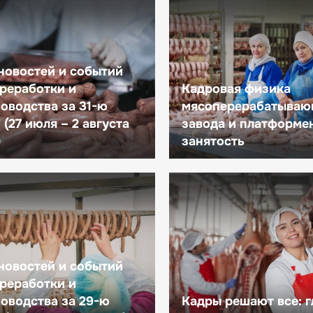
новостей и событий
реработки и
Кадровая физика
оводства за 31-ю
мясоперерабатываю
(27 июля – 2 августа
завода и платформе
)
занятость
новостей и событий
реработки и
оводства за 29-ю
Кадры решают все: 