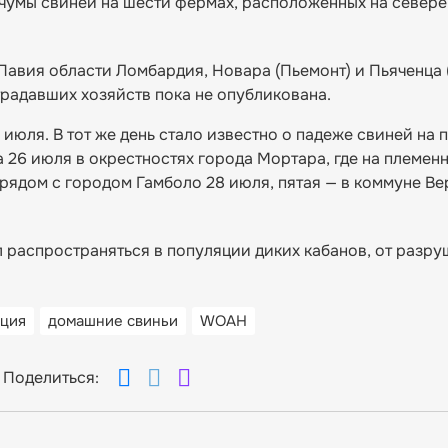
чумы свиней на шести фермах, расположенных на севере
авия области Ломбардия, Новара (Пьемонт) и Пьяченца
радавших хозяйств пока не опубликована.
июля. В тот же день стало известно о падеже свиней на
 26 июля в окрестностях города Мортара, где на племен
рядом с городом Гамболо 28 июля, пятая — в коммуне Ве
чал распространяться в популяции диких кабанов, от разр
ация
домашние свиньи
WOAH
Поделиться: