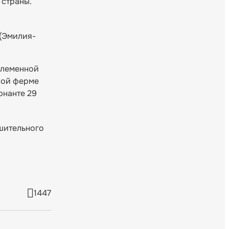
 страны.
 (Эмилия-
 племенной
ной ферме
рнанте 29
ушительного
1447