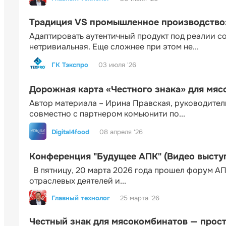
Традиция VS промышленное производство: 
Адаптировать аутентичный продукт под реалии 
нетривиальная. Еще сложнее при этом не...
ГК Тэкспро
03 июля '26
Дорожная карта «Честного знака» для мя
Автор материала – Ирина Правская, руководител
совместно с партнером комьюнити по...
Digital4food
08 апреля '26
Конференция "Будущее АПК" (Видео высту
В пятницу, 20 марта 2026 года прошел форум АП
отраслевых деятелей и...
Главный технолог
25 марта '26
Честный знак для мясокомбинатов — прос