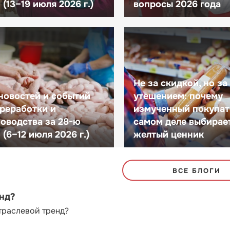
(13–19 июля 2026 г.)
вопросы 2026 года
Не за скидкой, но за
новостей и событий
утешением: почему
реработки и
измученный покупат
оводства за 28-ю
самом деле выбирае
(6–12 июля 2026 г.)
желтый ценник
ВСЕ БЛОГИ
енд?
траслевой тренд?