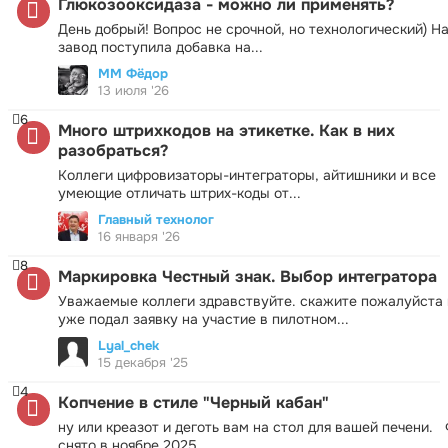
Глюкозооксидаза - можно ли применять?
День добрый! Вопрос не срочной, но технологический) Н
завод поступила добавка на...
ММ Фёдор
13 июля '26
6
Много штрихкодов на этикетке. Как в них
разобраться?
Коллеги цифровизаторы-интеграторы, айтишники и все
умеющие отличать штрих-коды от...
Главный технолог
16 января '26
8
Маркировка Честный знак. Выбор интегратора
Уважаемые коллеги здравствуйте. скажите пожалуйста 
уже подал заявку на участие в пилотном...
Lyal_chek
15 декабря '25
4
Копчение в стиле "Черный кабан"
ну или креазот и деготь вам на стол для вашей печени.
снято в ноябре 2025...