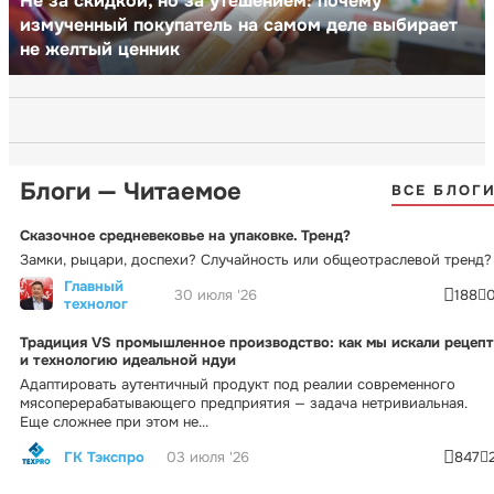
Не за скидкой, но за утешением: почему
измученный покупатель на самом деле выбирает
не желтый ценник
Блоги — Читаемое
ВСЕ БЛОГ
Сказочное средневековье на упаковке. Тренд?
Замки, рыцари, доспехи? Случайность или общеотраслевой тренд?
Главный
30 июля '26
188
технолог
Традиция VS промышленное производство: как мы искали рецепт
и технологию идеальной ндуи
Адаптировать аутентичный продукт под реалии современного
мясоперерабатывающего предприятия — задача нетривиальная.
Еще сложнее при этом не...
ГК Тэкспро
03 июля '26
847