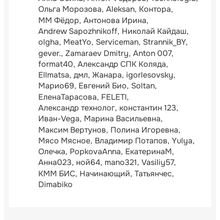
Ольга Морозова
Aleksan
Контора
ММ Фёдор
Антонова Ирина
Andrew Sapozhnikoff
Николай Кайдаш
olgha
MeatYo
Serviceman
Strannik_BY
gever.
Zamaraev Dmitry
Anton 007
format40
Александр СПК Коляда
Ellmatsa
дмл
Жанара
igorlesovsky
Марио69
Евгений Био
Soltan
ЕленаТарасова
FELETI
Александр технолог
константин 123
Иван-Vega
Марина Васильевна
Максим Вертунов
Полина Игоревна
Мясо Мясное
Владимир Потапов
Yulya
Олечка
PopkovaAnna
ЕкатеринаМ
Анна023
ной64
mano321
Vasiliy57
КММ БИС
Начинающий
Татьянчес
Dimabiko