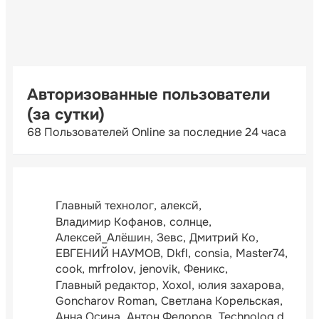
Авторизованные пользователи
(за сутки)
68 Пользователей Online за последние 24 часа
Главный технолог
алексй
Владимир Кофанов
солнце
Алексей_Алёшин
Зевс
Дмитрий Ко
ЕВГЕНИЙ НАУМОВ
Dkfl
consia
Master74
cook
mrfrolov
jenovik
Феникс
Главный редактор
Xoxol
юлия захарова
Goncharov Roman
Светлана Корельская
Анна Осина
Антон Федоров
Technolog.d