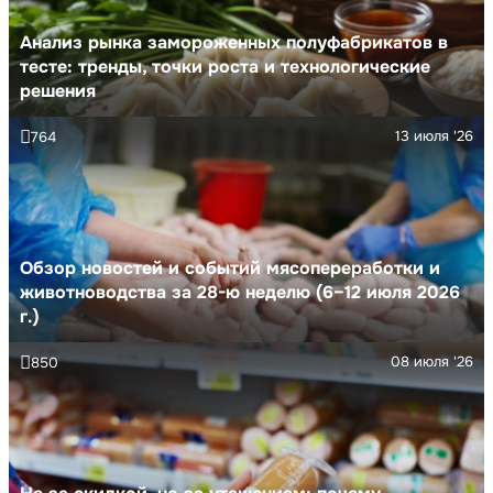
Анализ рынка замороженных полуфабрикатов в
тесте: тренды, точки роста и технологические
решения
13 июля '26
764
Обзор новостей и событий мясопереработки и
животноводства за 28-ю неделю (6–12 июля 2026
г.)
08 июля '26
850