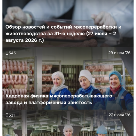
Обзор новостей и событий мясопереработки и
животноводства за 31-ю неделю (27 июля – 2
августа 2026 г.)
29 июля '26
545
Кадровая физика мясоперерабатывающего
завода и платформенная занятость
27 июля '26
531