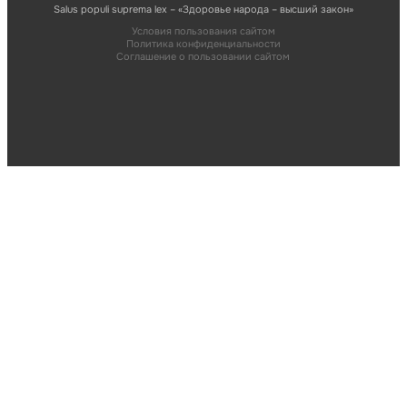
Salus populi suprema lex – «Здоровье народа – высший закон»
Условия пользования сайтом
Политика конфиденциальности
Соглашение о пользовании сайтом