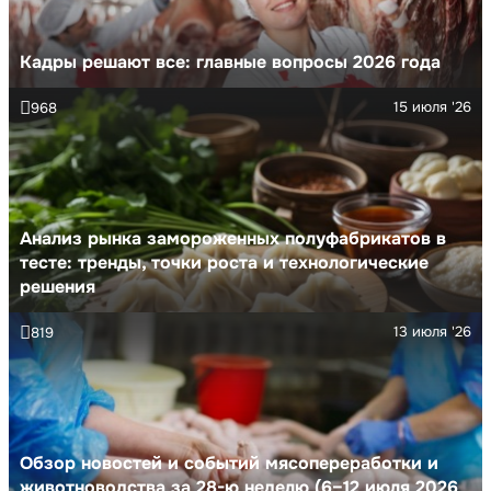
Кадры решают все: главные вопросы 2026 года
15 июля '26
968
Анализ рынка замороженных полуфабрикатов в
тесте: тренды, точки роста и технологические
решения
13 июля '26
819
Обзор новостей и событий мясопереработки и
животноводства за 28-ю неделю (6–12 июля 2026