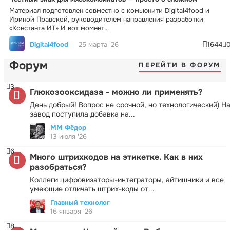
Материал подготовлен совместно с комьюнити Digital4food и
Ириной Правской, руководителем направления разработки
«Константа ИТ» И вот момент...
Digital4food
25 марта '26
1644
Форум
ПЕРЕЙТИ В ФОРУМ
3
Глюкозооксидаза - можно ли применять?
День добрый! Вопрос не срочной, но технологический) Н
завод поступила добавка на...
ММ Фёдор
13 июля '26
6
Много штрихкодов на этикетке. Как в них
разобраться?
Коллеги цифровизаторы-интеграторы, айтишники и все
умеющие отличать штрих-коды от...
Главный технолог
16 января '26
8