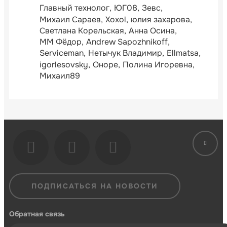
Главный технолог
ЮГ08
Зевс
Михаил Сараев
Xoxol
юлия захарова
Светлана Корельская
Анна Осина
ММ Фёдор
Andrew Sapozhnikoff
Serviceman
Нетычук Владимир
Ellmatsa
igorlesovsky
Оноре
Полина Игоревна
Михаил89
ПОДПИСАТЬСЯ НА НОВОСТИ
Обратная связь