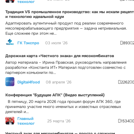
технолог
Традиция VS промышленное производство: как мы искали рецепт
и технологию идеальной ндуи
Адаптировать аутентичный продукт под реалии современного
мясоперерабатывающего предприятия — задача нетривиальная.
Еще сложнее при этом не...
ГК Тэкспро
03 июля '26
893
Дорожная карта «Честного знака» для мясокомбинатов
Автор материала – Ирина Правская, руководитель направления
разработки «Константа ИТ» Материал подготовлен совместно с
партнером комьюнити по...
Digital4food
08 апреля '26
2262
Конференция "Будущее АПК" (Видео выступлений)
В пятницу, 20 марта 2026 года прошел форум АПК 360, где
принимало участие много именитых и известных отраслевых
деятелей и...
Главный
25 марта '26
1534
технолог
Честный знак для мясокомбинатов — просто о сложном