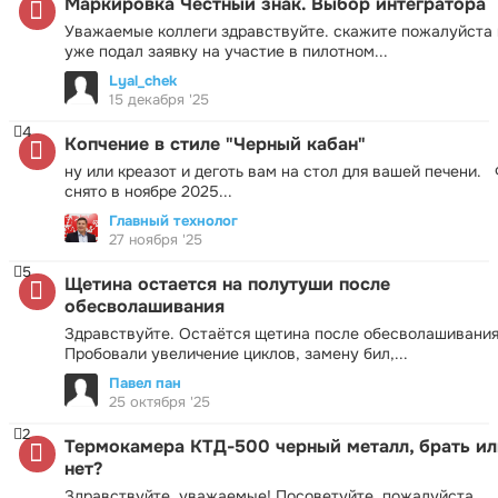
Маркировка Честный знак. Выбор интегратора
Уважаемые коллеги здравствуйте. скажите пожалуйста 
уже подал заявку на участие в пилотном...
Lyal_chek
15 декабря '25
4
Копчение в стиле "Черный кабан"
ну или креазот и деготь вам на стол для вашей печени.
снято в ноябре 2025...
Главный технолог
27 ноября '25
5
Щетина остается на полутуши после
обесволашивания
Здравствуйте. Остаётся щетина после обесволашивания
Пробовали увеличение циклов, замену бил,...
Павел пан
25 октября '25
2
Термокамера КТД-500 черный металл, брать ил
нет?
Здравствуйте, уважаемые! Посоветуйте, пожалуйста.