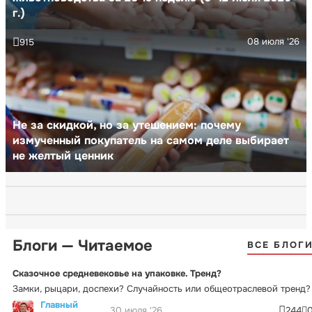
г.)
08 июля '26
915
Не за скидкой, но за утешением: почему
измученный покупатель на самом деле выбирает
не желтый ценник
Блоги — Читаемое
ВСЕ БЛОГ
Сказочное средневековье на упаковке. Тренд?
Замки, рыцари, доспехи? Случайность или общеотраслевой тренд?
Главный
30 июля '26
244