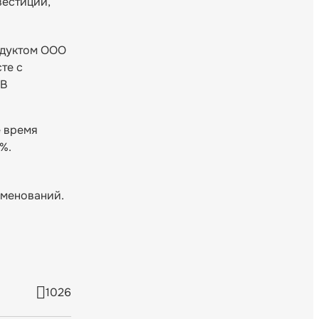
вестиций,
одуктом ООО
те с
 В
 время
%.
именований.
1026