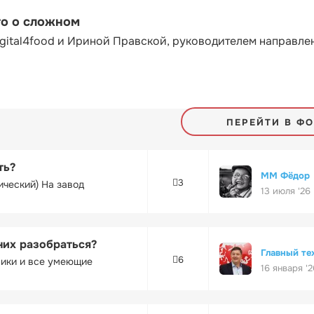
то о сложном
gital4food и Ириной Правской, руководителем направле
ПЕРЕЙТИ В Ф
ть?
ММ Фёдор
3
ический) На завод
13 июля '26
них разобраться?
Главный те
6
ники и все умеющие
16 января '2