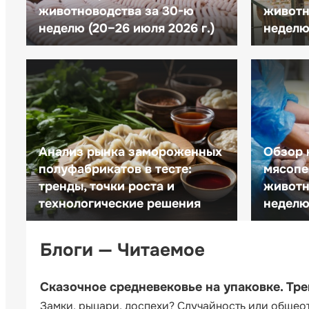
животноводства за 30-ю
животн
неделю (20–26 июля 2026 г.)
неделю 
Анализ рынка замороженных
Обзор 
полуфабрикатов в тесте:
мясопе
тренды, точки роста и
животн
технологические решения
неделю 
Блоги — Читаемое
Сказочное средневековье на упаковке. Тр
Замки, рыцари, доспехи? Случайность или общео