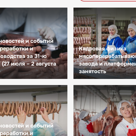
новостей и событий
реработки и
Кадровая физика
оводства за 31-ю
мясоперерабатываю
(27 июля – 2 августа
завода и платформе
)
занятость
новостей и событий
реработки и