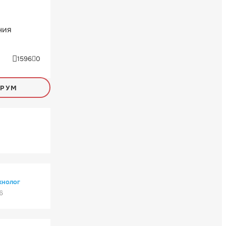
ния
1596
0
ОРУМ
хнолог
6