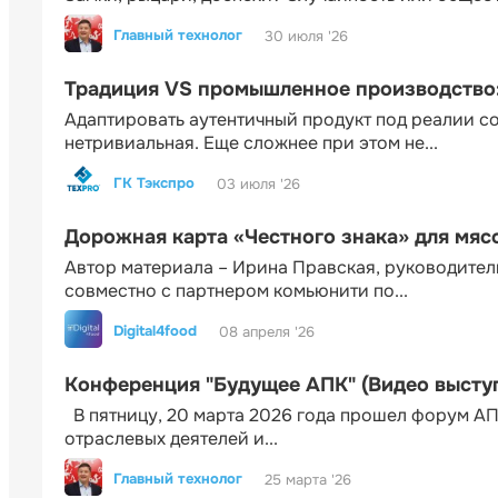
Главный технолог
30 июля '26
Традиция VS промышленное производство: 
Адаптировать аутентичный продукт под реалии 
нетривиальная. Еще сложнее при этом не...
ГК Тэкспро
03 июля '26
Дорожная карта «Честного знака» для мя
Автор материала – Ирина Правская, руководител
совместно с партнером комьюнити по...
Digital4food
08 апреля '26
Конференция "Будущее АПК" (Видео высту
В пятницу, 20 марта 2026 года прошел форум АП
отраслевых деятелей и...
Главный технолог
25 марта '26