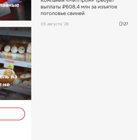
Компания «МитПром» требует
главные
выплаты ₽608,4 млн за изъятое
поголовье свиней
05 августа '26
127
ель на
т не