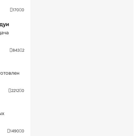
170
0
ндуи
дача
843
2
готовлен
2212
0
ых
1490
0