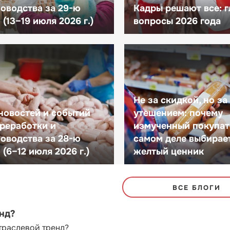
оводства за 29-ю
Кадры решают все: 
(13–19 июля 2026 г.)
вопросы 2026 года
Не за скидкой, но за
новостей и событий
утешением: почему
реработки и
измученный покупат
оводства за 28-ю
самом деле выбирае
(6–12 июля 2026 г.)
желтый ценник
ВСЕ БЛОГИ
енд?
траслевой тренд?