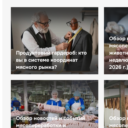
Обзор 
мясопе
Продуктовый гардероб: кто
животн
вы в системе координат
неделю 
мясного рынка?
2026 г.
Обзор новостей и событий
Обзор 
мясопереработки и
мясопе