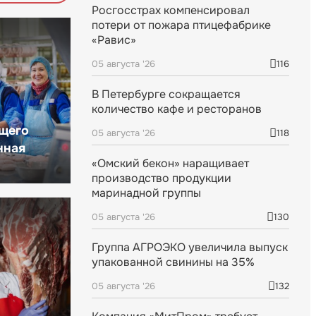
Росгосстрах компенсировал
потери от пожара птицефабрике
«Равис»
05 августа '26
116
В Петербурге сокращается
количество кафе и ресторанов
щего
05 августа '26
118
нная
«Омский бекон» наращивает
производство продукции
маринадной группы
05 августа '26
130
Группа АГРОЭКО увеличила выпуск
упакованной свинины на 35%
05 августа '26
132