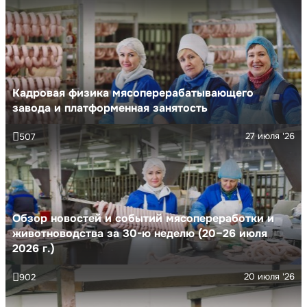
Кадровая физика мясоперерабатывающего
завода и платформенная занятость
27 июля '26
507
Обзор новостей и событий мясопереработки и
животноводства за 30-ю неделю (20–26 июля
2026 г.)
20 июля '26
902