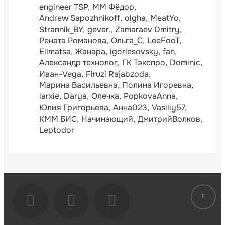
engineer TSP
ММ Фёдор
Andrew Sapozhnikoff
olgha
MeatYo
Strannik_BY
gever.
Zamaraev Dmitry
Рената Романова
Ольга_С
LeeFooT
Ellmatsa
Жанара
igorlesovsky
fan
Александр технолог
ГК Тэкспро
Dominic
Иван-Vega
Firuzi Rajabzoda
Марина Васильевна
Полина Игоревна
larxie
Darya
Олечка
PopkovaAnna
Юлия Григорьева
Анна023
Vasiliy57
КММ БИС
Начинающий
ДмитрийВолков
Leptodor