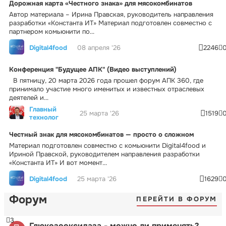
Дорожная карта «Честного знака» для мясокомбинатов
Автор материала – Ирина Правская, руководитель направления
разработки «Константа ИТ» Материал подготовлен совместно с
партнером комьюнити по...
Digital4food
08 апреля '26
2246
Конференция "Будущее АПК" (Видео выступлений)
В пятницу, 20 марта 2026 года прошел форум АПК 360, где
принимало участие много именитых и известных отраслевых
деятелей и...
Главный
25 марта '26
1519
технолог
Честный знак для мясокомбинатов — просто о сложном
Материал подготовлен совместно с комьюнити Digital4food и
Ириной Правской, руководителем направления разработки
«Константа ИТ» И вот момент...
Digital4food
25 марта '26
1629
Форум
ПЕРЕЙТИ В ФОРУМ
3
Глюкозооксидаза - можно ли применять?