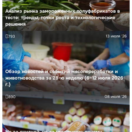
Анализ рынка замороженных полуфабрикатов в
тесте: тренды, точки роста и технологические
решения
13 июля '26
793
Обзор новостей и событий мясопереработки и
животноводства за 28-ю неделю (6–12 июля 2026
г.)
08 июля '26
890
Не за скидкой, но за утешением: почему