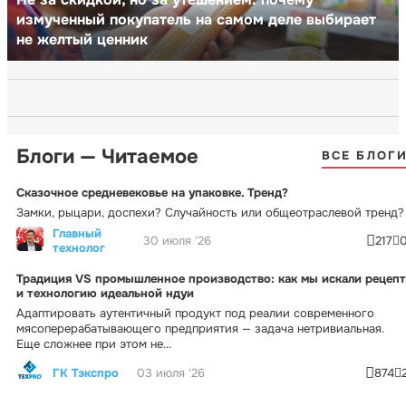
измученный покупатель на самом деле выбирает
не желтый ценник
Блоги — Читаемое
ВСЕ БЛОГ
Сказочное средневековье на упаковке. Тренд?
Замки, рыцари, доспехи? Случайность или общеотраслевой тренд?
Главный
30 июля '26
217
технолог
Традиция VS промышленное производство: как мы искали рецепт
и технологию идеальной ндуи
Адаптировать аутентичный продукт под реалии современного
мясоперерабатывающего предприятия — задача нетривиальная.
Еще сложнее при этом не...
ГК Тэкспро
03 июля '26
874