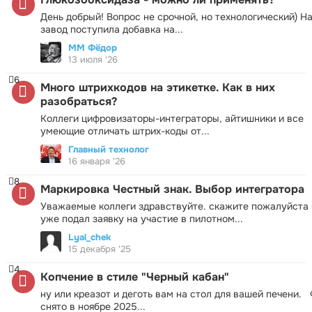
День добрый! Вопрос не срочной, но технологический) Н
завод поступила добавка на...
ММ Фёдор
13 июля '26
6
Много штрихкодов на этикетке. Как в них
разобраться?
Коллеги цифровизаторы-интеграторы, айтишники и все
умеющие отличать штрих-коды от...
Главный технолог
16 января '26
8
Маркировка Честный знак. Выбор интегратора
Уважаемые коллеги здравствуйте. скажите пожалуйста 
уже подал заявку на участие в пилотном...
Lyal_chek
15 декабря '25
4
Копчение в стиле "Черный кабан"
ну или креазот и деготь вам на стол для вашей печени.
снято в ноябре 2025...