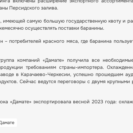
инга включены расширение экспортного ассортимента
аны Персидского залива.
is, имеющей самую большую государственную квоту и р
ежемесячно осуществлять поставки баранины.
 – потребителей красного мяса, где баранина пользуе
группа компаний «Дамате» получила все необходимые
родукции требованиям страны-импортера. Охлажденн
заводе в Карачаево-Черкесии, успешно прошедшем ау
одуктов. Сейчас ведутся переговоры с двумя крупными
ока «Дамате» экспортировала весной 2023 года: охла
Дамате