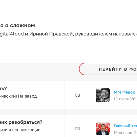
то о сложном
gital4food и Ириной Правской, руководителем направле
ПЕРЕЙТИ В Ф
ть?
ММ Фёдор
3
ический) На завод
13 июля '26
них разобраться?
Главный те
6
ники и все умеющие
16 января '2