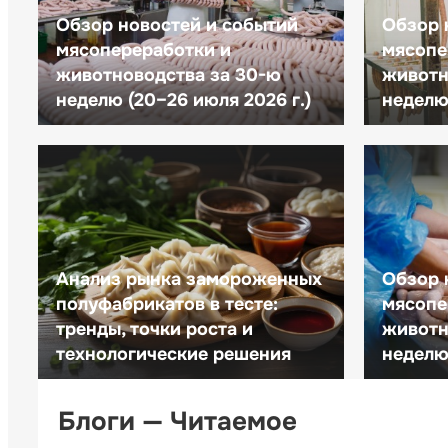
Обзор новостей и событий
Обзор 
мясопереработки и
мясопе
животноводства за 30-ю
животн
неделю (20–26 июля 2026 г.)
неделю 
Анализ рынка замороженных
Обзор 
полуфабрикатов в тесте:
мясопе
тренды, точки роста и
животн
технологические решения
неделю 
Блоги — Читаемое