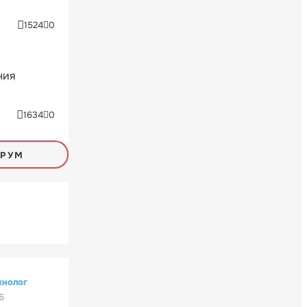
1524
0
ния
1634
0
ОРУМ
хнолог
6