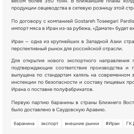
весом более 350 тонн. В ближайшие планы холд
продукции овцеводства в сетевую розницу этой стр
По договору с компанией Gostareh Toseegari Pard
импорт мяса в Иран из-за рубежа, «Дамате» будет 
Иран — одна из крупнейших в Западной Азии стран
перспективный рынок для российской отрасли.
Для открытия нового экспортного направления 
подтверждающие соответствие производства и п
выпущена по стандартам халяль на современном 
инспекции по безопасности и составу пищевых пр
Ирана о поставке полуфабрикатов.
Первую партию баранины в страны Ближнего Вост
было доставлено в Саудовскую Аравию.
баранина
экспорт
внешние рынки
#Иран
ГК 