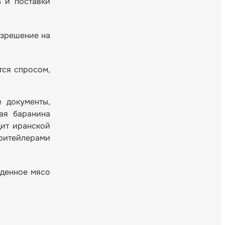
 и поставки
азрешение на
тся спросом,
 документы,
ая баранина
дит иранской
 ритейлерами
жденное мясо