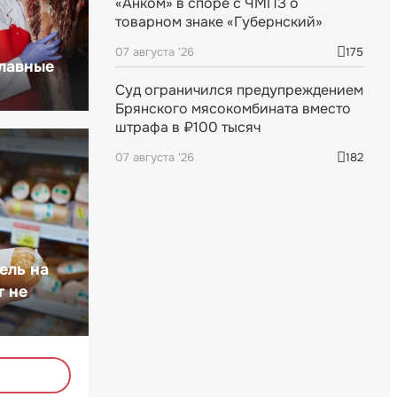
«Анком» в споре с ЧМПЗ о
товарном знаке «Губернский»
07 августа '26
175
главные
Суд ограничился предупреждением
Брянского мясокомбината вместо
штрафа в ₽100 тысяч
07 августа '26
182
ель на
т не