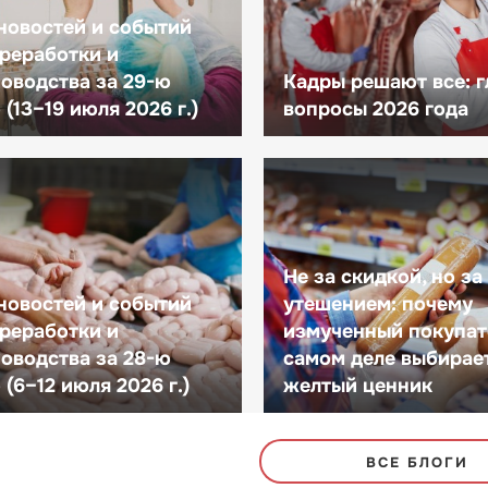
новостей и событий
реработки и
оводства за 29-ю
Кадры решают все: 
(13–19 июля 2026 г.)
вопросы 2026 года
Не за скидкой, но за
новостей и событий
утешением: почему
реработки и
измученный покупат
оводства за 28-ю
самом деле выбирае
(6–12 июля 2026 г.)
желтый ценник
ВСЕ БЛОГИ