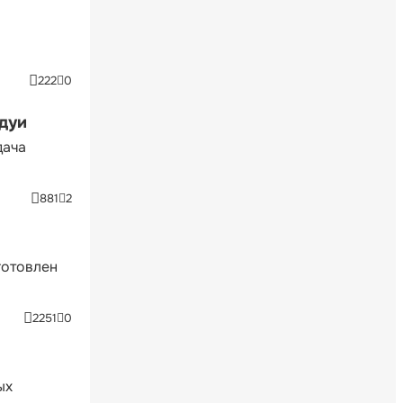
222
0
ндуи
дача
881
2
готовлен
2251
0
ых