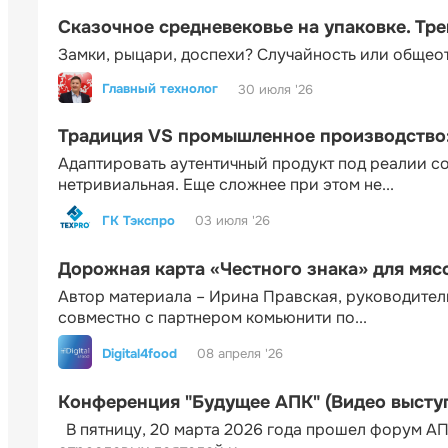
Сказочное средневековье на упаковке. Тр
Замки, рыцари, доспехи? Случайность или общео
Главный технолог
30 июля '26
Традиция VS промышленное производство: 
Адаптировать аутентичный продукт под реалии 
нетривиальная. Еще сложнее при этом не...
ГК Тэкспро
03 июля '26
Дорожная карта «Честного знака» для мя
Автор материала – Ирина Правская, руководител
совместно с партнером комьюнити по...
Digital4food
08 апреля '26
Конференция "Будущее АПК" (Видео высту
В пятницу, 20 марта 2026 года прошел форум АП