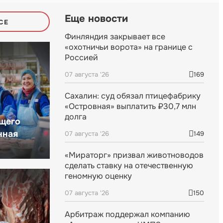
Еще новости
СЕ
Финляндия закрывает все
«охотничьи ворота» на границе с
Россией
07 августа '26
169
Сахалин: суд обязал птицефабрику
«Островная» выплатить ₽30,7 млн
долга
щего
нная
07 августа '26
149
«Мираторг» призвал животноводов
сделать ставку на отечественную
геномную оценку
07 августа '26
150
Арбитраж поддержал компанию