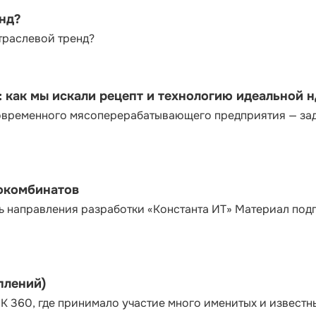
енд?
траслевой тренд?
как мы искали рецепт и технологию идеальной 
современного мясоперерабатывающего предприятия — за
сокомбинатов
ь направления разработки «Константа ИТ» Материал под
плений)
К 360, где принимало участие много именитых и известн