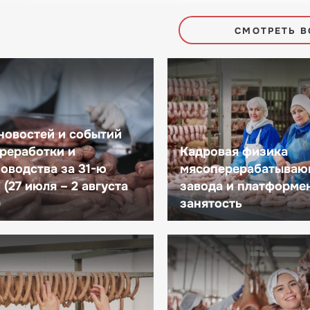
СМОТРЕТЬ В
новостей и событий
реработки и
Кадровая физика
оводства за 31-ю
мясоперерабатываю
(27 июля – 2 августа
завода и платформе
)
занятость