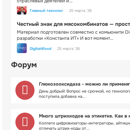
отраслевых деятелей и...
Главный технолог
25 марта '26
Честный знак для мясокомбинатов — прос
Материал подготовлен совместно с комьюнити Di
разработки «Константа ИТ» И вот момент...
Digital4food
25 марта '26
Форум
Глюкозооксидаза - можно ли применя
День добрый! Вопрос не срочной, но технолог
поступила добавка на...
Много штрихкодов на этикетке. Как в 
Коллеги цифровизаторы-интеграторы, айтиш
отличать штрих-коды от...