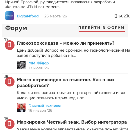
Ириной Правской, руководителем направления разработки
«Константа ИТ» И вот момент...
Digital4food
25 марта '26
1602
Форум
ПЕРЕЙТИ В ФОРУМ
3
Глюкозооксидаза - можно ли применять?
День добрый! Вопрос не срочной, но технологический) Н
завод поступила добавка на...
ММ Фёдор
13 июля '26
6
Много штрихкодов на этикетке. Как в них
разобраться?
Коллеги цифровизаторы-интеграторы, айтишники и все
умеющие отличать штрих-коды от...
Главный технолог
16 января '26
8
Маркировка Честный знак. Выбор интегратора
Уважаемые коллеги здравствуйте. скажите пожалуйста 