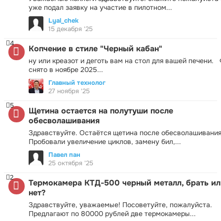
уже подал заявку на участие в пилотном...
Lyal_chek
15 декабря '25
4
Копчение в стиле "Черный кабан"
ну или креазот и деготь вам на стол для вашей печени.
снято в ноябре 2025...
Главный технолог
27 ноября '25
5
Щетина остается на полутуши после
обесволашивания
Здравствуйте. Остаётся щетина после обесволашивания
Пробовали увеличение циклов, замену бил,...
Павел пан
25 октября '25
2
Термокамера КТД-500 черный металл, брать ил
нет?
Здравствуйте, уважаемые! Посоветуйте, пожалуйста.
Предлагают по 80000 рублей две термокамеры...