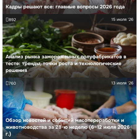
Кадры решают все: главные вопросы 2026 года
15 июля '26
892
Анализ рынка замороженных полуфабрикатов в
тесте: тренды, точки роста и технологические
решения
13 июля '26
760
Обзор новостей и событий мясопереработки и
животноводства за 28-ю неделю (6–12 июля 2026
г.)