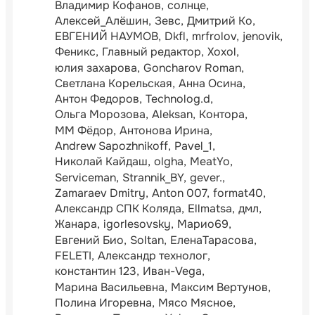
Владимир Кофанов
солнце
Алексей_Алёшин
Зевс
Дмитрий Ко
ЕВГЕНИЙ НАУМОВ
Dkfl
mrfrolov
jenovik
Феникс
Главный редактор
Xoxol
юлия захарова
Goncharov Roman
Светлана Корельская
Анна Осина
Антон Федоров
Technolog.d
Ольга Морозова
Aleksan
Контора
ММ Фёдор
Антонова Ирина
Andrew Sapozhnikoff
Pavel_1
Николай Кайдаш
olgha
MeatYo
Serviceman
Strannik_BY
gever.
Zamaraev Dmitry
Anton 007
format40
Александр СПК Коляда
Ellmatsa
дмл
Жанара
igorlesovsky
Марио69
Евгений Био
Soltan
ЕленаТарасова
FELETI
Александр технолог
константин 123
Иван-Vega
Марина Васильевна
Максим Вертунов
Полина Игоревна
Мясо Мясное