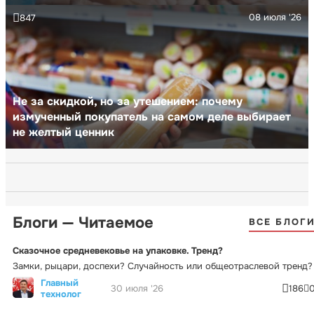
08 июля '26
847
Не за скидкой, но за утешением: почему
измученный покупатель на самом деле выбирает
не желтый ценник
Блоги — Читаемое
ВСЕ БЛОГ
Сказочное средневековье на упаковке. Тренд?
Замки, рыцари, доспехи? Случайность или общеотраслевой тренд?
Главный
30 июля '26
186
технолог