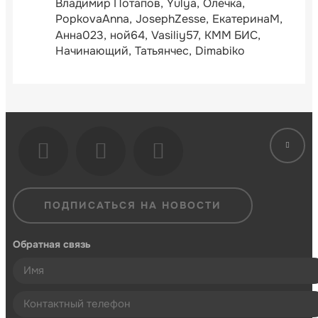
Владимир Потапов
Yulya
Олечка
PopkovaAnna
JosephZesse
ЕкатеринаМ
Анна023
ной64
Vasiliy57
КММ БИС
Начинающий
Татьянчес
Dimabiko
ПОДПИСАТЬСЯ НА НОВОСТИ
Обратная связь