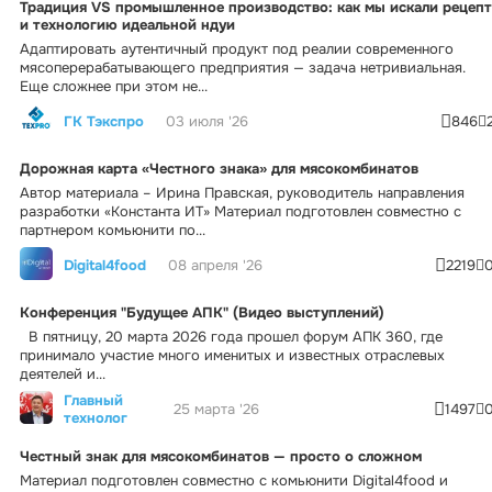
Традиция VS промышленное производство: как мы искали рецепт
и технологию идеальной ндуи
Адаптировать аутентичный продукт под реалии современного
мясоперерабатывающего предприятия — задача нетривиальная.
Еще сложнее при этом не...
ГК Тэкспро
03 июля '26
846
Дорожная карта «Честного знака» для мясокомбинатов
Автор материала – Ирина Правская, руководитель направления
разработки «Константа ИТ» Материал подготовлен совместно с
партнером комьюнити по...
Digital4food
08 апреля '26
2219
Конференция "Будущее АПК" (Видео выступлений)
В пятницу, 20 марта 2026 года прошел форум АПК 360, где
принимало участие много именитых и известных отраслевых
деятелей и...
Главный
25 марта '26
1497
технолог
Честный знак для мясокомбинатов — просто о сложном
Материал подготовлен совместно с комьюнити Digital4food и