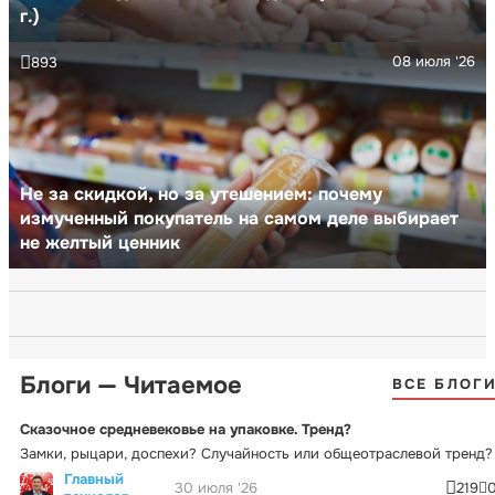
г.)
08 июля '26
893
Не за скидкой, но за утешением: почему
измученный покупатель на самом деле выбирает
не желтый ценник
Блоги — Читаемое
ВСЕ БЛОГ
Сказочное средневековье на упаковке. Тренд?
Замки, рыцари, доспехи? Случайность или общеотраслевой тренд?
Главный
30 июля '26
219