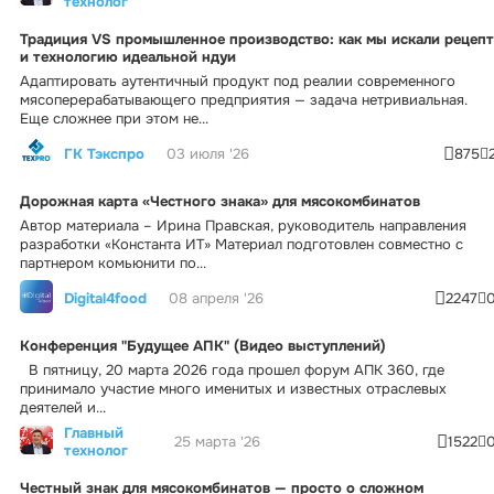
технолог
Традиция VS промышленное производство: как мы искали рецепт
и технологию идеальной ндуи
Адаптировать аутентичный продукт под реалии современного
мясоперерабатывающего предприятия — задача нетривиальная.
Еще сложнее при этом не...
ГК Тэкспро
03 июля '26
875
Дорожная карта «Честного знака» для мясокомбинатов
Автор материала – Ирина Правская, руководитель направления
разработки «Константа ИТ» Материал подготовлен совместно с
партнером комьюнити по...
Digital4food
08 апреля '26
2247
Конференция "Будущее АПК" (Видео выступлений)
В пятницу, 20 марта 2026 года прошел форум АПК 360, где
принимало участие много именитых и известных отраслевых
деятелей и...
Главный
25 марта '26
1522
технолог
Честный знак для мясокомбинатов — просто о сложном