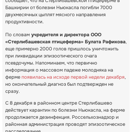
сообщает, что на Стерлибашевской птицеферме в
Башкирии от болезни Ньюкасла погибли 7000
двухмесячных цыплят мясного направления
продуктивности.
По словам
учредителя и директора ООО
«Стерлибашевская птицеферма» Булата Рафикова
,
еще примерно 2000 голов пришлось уничтожить
при ликвидации эпизоотического очага
псевдочумы. Напоминаем, что первично
информация о массовом падеже молодняка на
ферме
появилась на исходе первой недели декабря
,
но окончательный диагноз был подтвержден не
сразу.
С 8 декабря в районном центре Стерлибашево
действует карантин по болезни Ньюкасла, на ферме
продолжается дезинфекция. Россельхознадзор и
районная администрация проводят эпизоотическое
расследование.