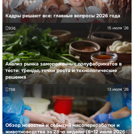
Кадры решают все: главные вопросы 2026 года
15 июля '26
936
Анализ рынка замороженных полуфабрикатов в
тесте: тренды, точки роста и технологические
решения
13 июля '26
798
Обзор новостей и событий мясопереработки и
животноводства за 28-ю неделю (6–12 июля 2026