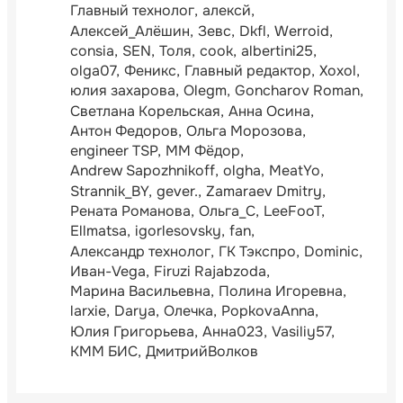
Главный технолог
алексй
Алексей_Алёшин
Зевс
Dkfl
Werroid
consia
SEN
Толя
cook
albertini25
olga07
Феникс
Главный редактор
Xoxol
юлия захарова
Olegm
Goncharov Roman
Светлана Корельская
Анна Осина
Антон Федоров
Ольга Морозова
engineer TSP
ММ Фёдор
Andrew Sapozhnikoff
olgha
MeatYo
Strannik_BY
gever.
Zamaraev Dmitry
Рената Романова
Ольга_С
LeeFooT
Ellmatsa
igorlesovsky
fan
Александр технолог
ГК Тэкспро
Dominic
Иван-Vega
Firuzi Rajabzoda
Марина Васильевна
Полина Игоревна
larxie
Darya
Олечка
PopkovaAnna
Юлия Григорьева
Анна023
Vasiliy57
КММ БИС
ДмитрийВолков