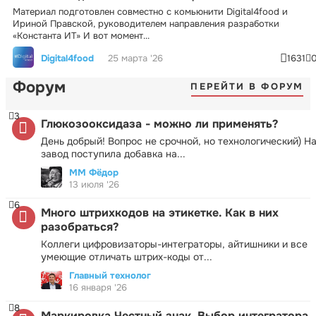
Материал подготовлен совместно с комьюнити Digital4food и
Ириной Правской, руководителем направления разработки
«Константа ИТ» И вот момент...
Digital4food
25 марта '26
1631
Форум
ПЕРЕЙТИ В ФОРУМ
3
Глюкозооксидаза - можно ли применять?
День добрый! Вопрос не срочной, но технологический) Н
завод поступила добавка на...
ММ Фёдор
13 июля '26
6
Много штрихкодов на этикетке. Как в них
разобраться?
Коллеги цифровизаторы-интеграторы, айтишники и все
умеющие отличать штрих-коды от...
Главный технолог
16 января '26
8
Маркировка Честный знак. Выбор интегратора