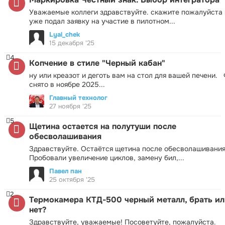
Уважаемые коллеги здравствуйте. скажите пожалуйста 
уже подал заявку на участие в пилотном...
Lyal_chek
15 декабря '25
4
Копчение в стиле "Черный кабан"
ну или креазот и деготь вам на стол для вашей печени.
снято в ноябре 2025...
Главный технолог
27 ноября '25
5
Щетина остается на полутуши после
обесволашивания
Здравствуйте. Остаётся щетина после обесволашивания
Пробовали увеличение циклов, замену бил,...
Павел пан
25 октября '25
2
Термокамера КТД-500 черный металл, брать ил
нет?
Здравствуйте, уважаемые! Посоветуйте, пожалуйста.