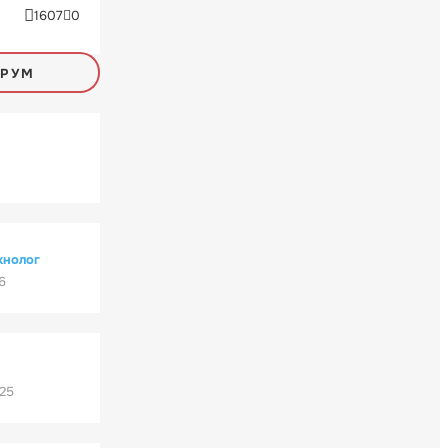
1607
0
ОРУМ
хнолог
6
'25