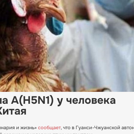
а A(H5N1) у человека
Китая
инария и жизнь»
сообщает
, что в Гуанси-Чжуанской авт