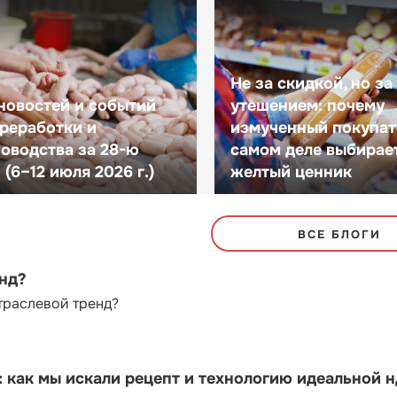
Не за скидкой, но за
новостей и событий
утешением: почему
реработки и
измученный покупат
оводства за 28-ю
самом деле выбирае
(6–12 июля 2026 г.)
желтый ценник
ВСЕ БЛОГИ
енд?
траслевой тренд?
как мы искали рецепт и технологию идеальной 