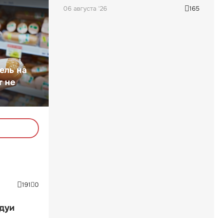
06 августа '26
165
ель на
т не
191
0
ндуи