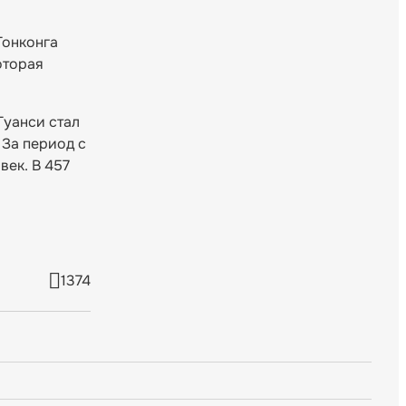
Гонконга
оторая
Гуанси стал
 За период с
век. В 457
1374