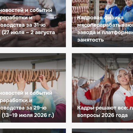
новостей и событий
реработки и
Кадровая физика
оводства за 31-ю
мясоперерабатываю
(27 июля – 2 августа
завода и платформе
)
занятость
новостей и событий
реработки и
оводства за 29-ю
Кадры решают все: 
(13–19 июля 2026 г.)
вопросы 2026 года