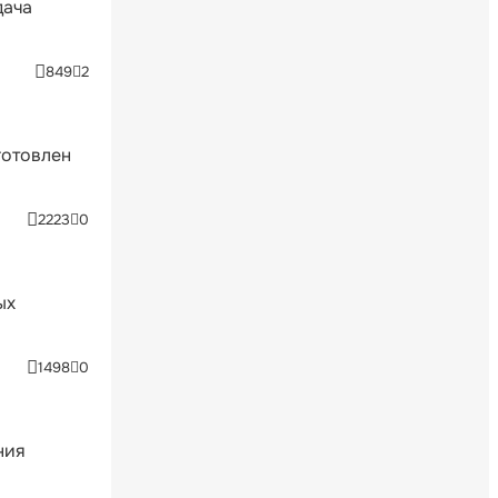
дача
849
2
готовлен
2223
0
ых
1498
0
ния