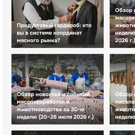
Обзор 
мясопе
Продуктовый гардероб: кто
животн
вы в системе координат
неделю 
мясного рынка?
2026 г.
Обзор новостей и событий
Обзор 
мясопереработки и
мясопе
животноводства за 30-ю
животн
неделю (20–26 июля 2026 г.)
неделю 