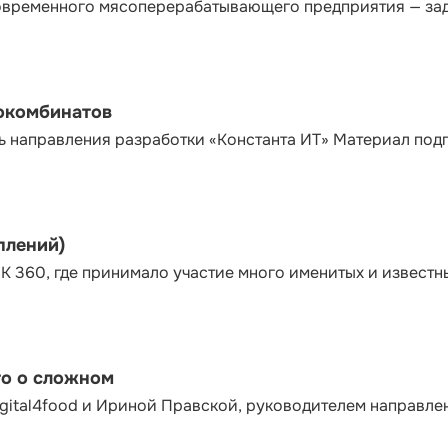
современного мясоперерабатывающего предприятия — за
сокомбинатов
ь направления разработки «Константа ИТ» Материал под
плений)
К 360, где принимало участие много именитых и известн
то о сложном
gital4food и Ириной Правской, руководителем направле