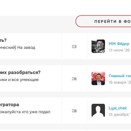
ПЕРЕЙТИ В Ф
ть?
ММ Фёдор
3
ический) На завод
13 июля '26
них разобраться?
Главный те
6
ники и все умеющие
16 января '2
егратора
Lyal_chek
8
ожалуйста кто уже подал
15 декабря 