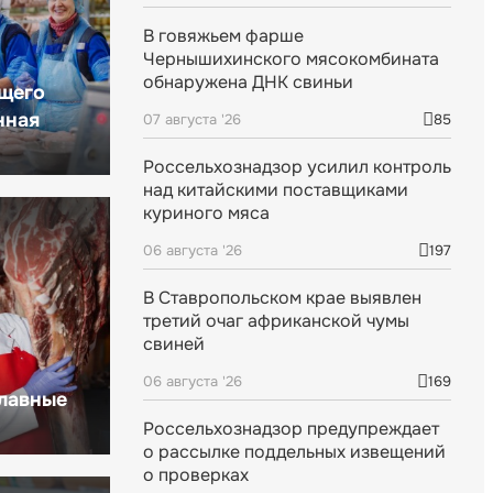
В говяжьем фарше
Чернышихинского мясокомбината
обнаружена ДНК свиньи
щего
нная
07 августа '26
85
Россельхознадзор усилил контроль
над китайскими поставщиками
куриного мяса
06 августа '26
197
В Ставропольском крае выявлен
третий очаг африканской чумы
свиней
06 августа '26
169
главные
Россельхознадзор предупреждает
о рассылке поддельных извещений
о проверках