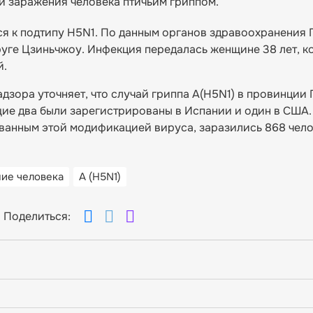
й заражения человека птичьим гриппом.
я к подтипу H5N1. По данным органов здравоохранения 
руге Цзиньчжоу. Инфекция передалась женщине 38 лет, к
й.
ора уточняет, что случай гриппа A(H5N1) в провинции 
щие два были зарегистрированы в Испании и один в США.
ызванным этой модификацией вируса, заразились 868 чело
ие человека
A (H5N1)
Поделиться: