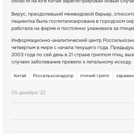
области на юге Китая зарегистрирован новый случа
Вирус, преодолевший межвидовой барьер, относитс
пациентка была госпитализирована в городском ок
работала на ферме и постоянно ухаживала за птице
Информационно-аналитический центр Россельхознадз
четвертым в мире с начала текущего года. Предыду
2003 года по сей день в 21 стране гриппом птиц, в
случаях заболевание привело к летальному исходу.
Китай
Россельхознадзор
птичий грипп
заражен
05 декабря '22