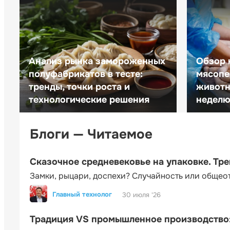
Анализ рынка замороженных
Обзор 
полуфабрикатов в тесте:
мясопе
тренды, точки роста и
животн
технологические решения
неделю 
Блоги — Читаемое
Сказочное средневековье на упаковке. Тр
Замки, рыцари, доспехи? Случайность или общео
Главный технолог
30 июля '26
Традиция VS промышленное производство: 