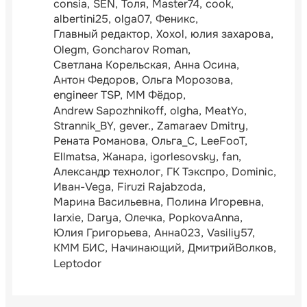
consia
SEN
Толя
Master74
cook
albertini25
olga07
Феникс
Главный редактор
Xoxol
юлия захарова
Olegm
Goncharov Roman
Светлана Корельская
Анна Осина
Антон Федоров
Ольга Морозова
engineer TSP
ММ Фёдор
Andrew Sapozhnikoff
olgha
MeatYo
Strannik_BY
gever.
Zamaraev Dmitry
Рената Романова
Ольга_С
LeeFooT
Ellmatsa
Жанара
igorlesovsky
fan
Александр технолог
ГК Тэкспро
Dominic
Иван-Vega
Firuzi Rajabzoda
Марина Васильевна
Полина Игоревна
larxie
Darya
Олечка
PopkovaAnna
Юлия Григорьева
Анна023
Vasiliy57
КММ БИС
Начинающий
ДмитрийВолков
Leptodor