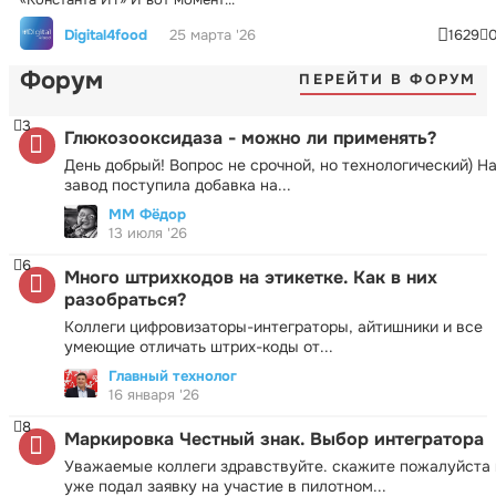
Digital4food
25 марта '26
1629
Форум
ПЕРЕЙТИ В ФОРУМ
3
Глюкозооксидаза - можно ли применять?
День добрый! Вопрос не срочной, но технологический) Н
завод поступила добавка на...
ММ Фёдор
13 июля '26
6
Много штрихкодов на этикетке. Как в них
разобраться?
Коллеги цифровизаторы-интеграторы, айтишники и все
умеющие отличать штрих-коды от...
Главный технолог
16 января '26
8
Маркировка Честный знак. Выбор интегратора
Уважаемые коллеги здравствуйте. скажите пожалуйста 
уже подал заявку на участие в пилотном...