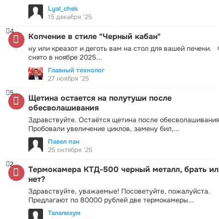
Lyal_chek
15 декабря '25
4
Копчение в стиле "Черный кабан"
ну или креазот и деготь вам на стол для вашей печени.
снято в ноябре 2025...
Главный технолог
27 ноября '25
5
Щетина остается на полутуши после
обесволашивания
Здравствуйте. Остаётся щетина после обесволашивания
Пробовали увеличение циклов, замену бил,...
Павел пан
25 октября '25
2
Термокамера КТД-500 черный металл, брать ил
нет?
Здравствуйте, уважаемые! Посоветуйте, пожалуйста.
Предлагают по 80000 рублей две термокамеры...
Талалихум