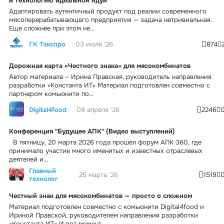
и технологию идеальной ндуи
Адаптировать аутентичный продукт под реалии современного
мясоперерабатывающего предприятия — задача нетривиальная.
Еще сложнее при этом не...
ГК Тэкспро
03 июля '26
874
Дорожная карта «Честного знака» для мясокомбинатов
Автор материала – Ирина Правская, руководитель направления
разработки «Константа ИТ» Материал подготовлен совместно с
партнером комьюнити по...
Digital4food
08 апреля '26
2246
Конференция "Будущее АПК" (Видео выступлений)
В пятницу, 20 марта 2026 года прошел форум АПК 360, где
принимало участие много именитых и известных отраслевых
деятелей и...
Главный
25 марта '26
1519
технолог
Честный знак для мясокомбинатов — просто о сложном
Материал подготовлен совместно с комьюнити Digital4food и
Ириной Правской, руководителем направления разработки
«Константа ИТ» И вот момент...