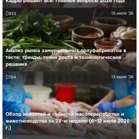
Кадры решают все: главные вопросы 2026 года
15 июля '26
933
Анализ рынка замороженных полуфабрикатов в
тесте: тренды, точки роста и технологические
решения
13 июля '26
794
Обзор новостей и событий мясопереработки и
животноводства за 28-ю неделю (6–12 июля 2026
г.)