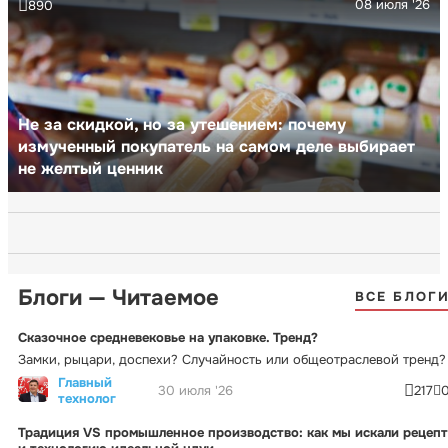
08 июля '26
890
Не за скидкой, но за утешением: почему
измученный покупатель на самом деле выбирает
не желтый ценник
Блоги — Читаемое
ВСЕ БЛОГ
Сказочное средневековье на упаковке. Тренд?
Замки, рыцари, доспехи? Случайность или общеотраслевой тренд?
Главный
30 июля '26
217
технолог
Традиция VS промышленное производство: как мы искали рецепт