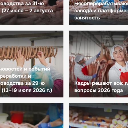
оводства за 31-ю
мясоперерабатываю
(27 июля – 2 августа
завода и платформе
)
занятость
новостей и событий
реработки и
оводства за 29-ю
Кадры решают все: 
(13–19 июля 2026 г.)
вопросы 2026 года