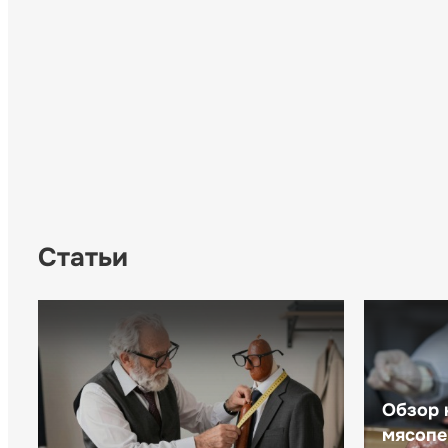
Статьи
Обзор 
мясопе