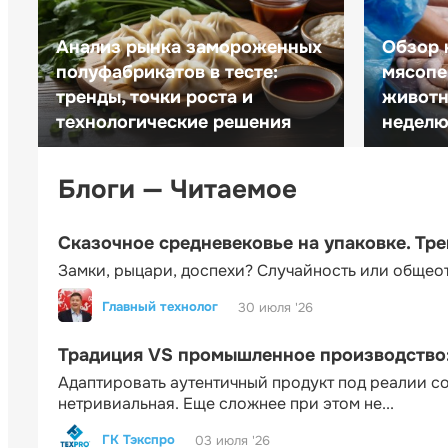
Анализ рынка замороженных
Обзор 
полуфабрикатов в тесте:
мясопе
тренды, точки роста и
животн
технологические решения
неделю 
Блоги — Читаемое
Сказочное средневековье на упаковке. Тр
Замки, рыцари, доспехи? Случайность или общео
Главный технолог
30 июля '26
Традиция VS промышленное производство: 
Адаптировать аутентичный продукт под реалии 
нетривиальная. Еще сложнее при этом не...
ГК Тэкспро
03 июля '26