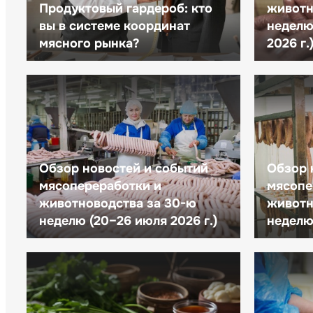
Продуктовый гардероб: кто
животн
вы в системе координат
неделю 
мясного рынка?
2026 г.
Обзор новостей и событий
Обзор 
мясопереработки и
мясопе
животноводства за 30-ю
животн
неделю (20–26 июля 2026 г.)
неделю 