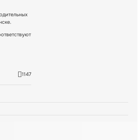
водительных
нске.
оответствуют
1147