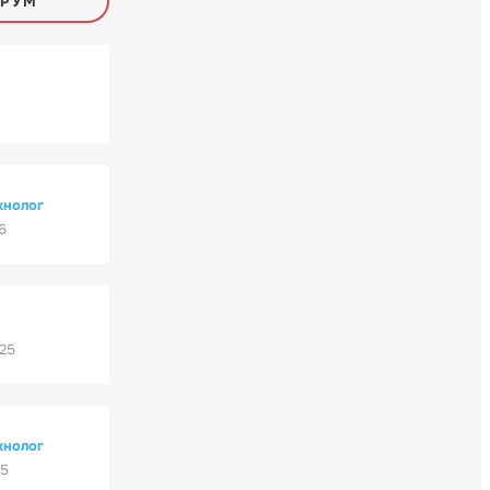
ОРУМ
хнолог
6
'25
хнолог
25