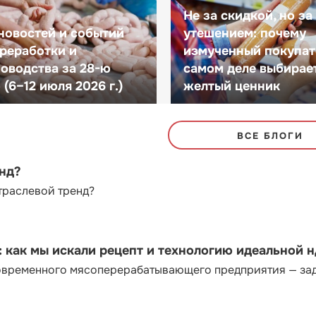
Не за скидкой, но за
новостей и событий
утешением: почему
реработки и
измученный покупат
оводства за 28-ю
самом деле выбирае
(6–12 июля 2026 г.)
желтый ценник
ВСЕ БЛОГИ
енд?
траслевой тренд?
как мы искали рецепт и технологию идеальной 
современного мясоперерабатывающего предприятия — за