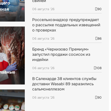
свиней
щего
нная
06 августа '26
90
Россельхознадзор предупреждает
о рассылке поддельных извещений
о проверках
06 августа '26
86
Бренд «Черкизово Премиум»
запустил продажи сосисок из
индейки
06 августа '26
108
главные
В Салехарде 38 клиентов службы
доставки Wasabi 89 заразились
сальмонеллезом
06 августа '26
90