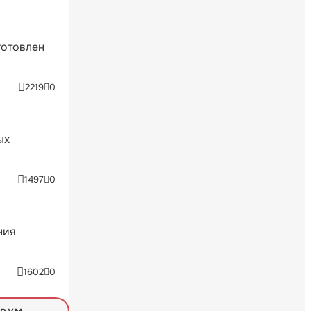
готовлен
2219
0
ых
1497
0
ния
1602
0