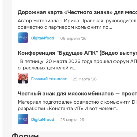
Дорожная карта «Честного знака» для мя
Автор материала – Ирина Правская, руководител
совместно с партнером комьюнити по...
Digital4food
08 апреля '26
Конференция "Будущее АПК" (Видео высту
В пятницу, 20 марта 2026 года прошел форум АП
отраслевых деятелей и...
Главный технолог
25 марта '26
Честный знак для мясокомбинатов — прос
Материал подготовлен совместно с комьюнити Di
разработки «Константа ИТ» И вот момент...
Digital4food
25 марта '26
Форум