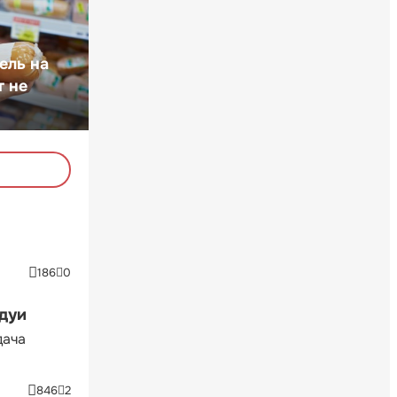
ель на
т не
186
0
ндуи
дача
846
2