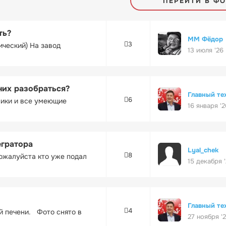
ПЕРЕЙТИ В Ф
ть?
ММ Фёдор
3
ический) На завод
13 июля '26
них разобраться?
Главный те
6
ники и все умеющие
16 января '2
егратора
Lyal_chek
8
ожалуйста кто уже подал
15 декабря 
Главный те
4
ей печени. Фото снято в
27 ноября '