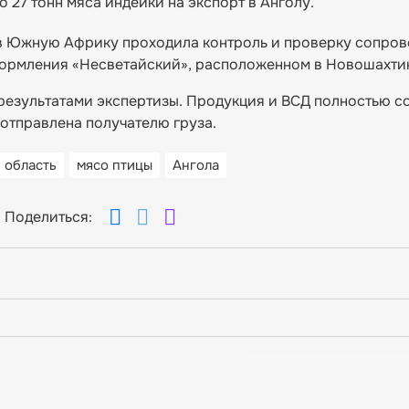
 27 тонн мяса индейки на экспорт в Анголу.
 в Южную Африку проходила контроль и проверку сопро
формления «Несветайский», расположенном в Новошахти
 результатами экспертизы. Продукция и ВСД полностью с
отправлена получателю груза.
 область
мясо птицы
Ангола
Поделиться: