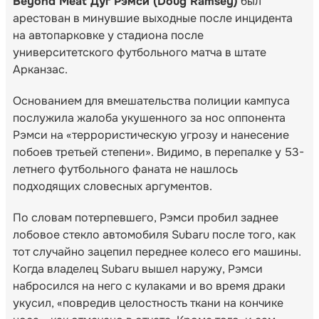
Beyond Meat Дуг Рэмси (Doug Ramsey)
был
арестован в минувшие выходные после инцидента
на автопарковке у стадиона после
университетского футбольного матча в штате
Арканзас.
Основанием для вмешательства полиции кампуса
послужила жалоба укушенного за нос оппонента
Рэмси на «террористическую угрозу и нанесение
побоев третьей степени». Видимо, в перепалке у 53-
летнего футбольного фаната не нашлось
подходящих словесных аргументов.
По словам потерпевшего, Рэмси пробил заднее
лобовое стекло автомобиля Subaru после того, как
тот случайно зацепил переднее колесо его машины.
Когда владелец Subaru вышел наружу, Рэмси
набросился на него с кулаками и во время драки
укусил, «повредив целостность ткани на кончике