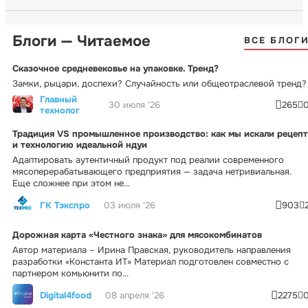
Блоги — Читаемое
ВСЕ БЛОГ
Сказочное средневековье на упаковке. Тренд?
Замки, рыцари, доспехи? Случайность или общеотраслевой тренд?
Главный
30 июля '26
265
технолог
Традиция VS промышленное производство: как мы искали рецепт
и технологию идеальной ндуи
Адаптировать аутентичный продукт под реалии современного
мясоперерабатывающего предприятия — задача нетривиальная.
Еще сложнее при этом не...
ГК Тэкспро
03 июля '26
903
Дорожная карта «Честного знака» для мясокомбинатов
Автор материала – Ирина Правская, руководитель направления
разработки «Константа ИТ» Материал подготовлен совместно с
партнером комьюнити по...
Digital4food
08 апреля '26
2275