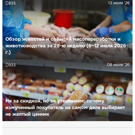
13 июля '26
835
Обзор новостей и событий мясопереработки и
животноводства за 28-ю неделю (6–12 июля 2026
г.)
08 июля '26
933
Не за скидкой, но за утешением: почему
измученный покупатель на самом деле выбирает
не желтый ценник