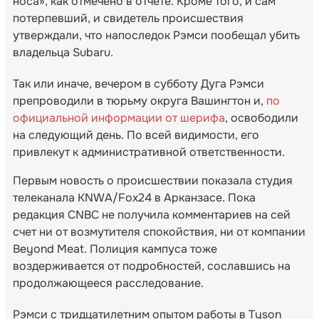
носа», как отмечено в отчете. Кроме того, и сам
потерпевший, и свидетель происшествия
утверждали, что напоследок Рэмси пообещал убить
владельца Subaru.
Так или иначе, вечером в субботу Дуга Рэмси
препроводили в тюрьму округа Вашингтон и,
по
официальной информации от шерифа
, освободили
на следующий день. По всей видимости, его
привлекут к административной ответственности.
Первым новость о происшествии показала студия
телеканала KNWA/Fox24 в Арканзасе. Пока
редакция CNBC не получила комментариев на сей
счет ни от возмутителя спокойствия, ни от компании
Beyond Meat. Полиция кампуса тоже
воздерживается от подробностей, сославшись на
продолжающееся расследование.
Рэмси с тридцатилетним опытом работы в Tyson