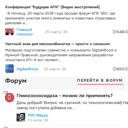
Конференция "Будущее АПК" (Видео выступлений)
В пятницу, 20 марта 2026 года прошел форум АПК 360, где
принимало участие много именитых и известных отраслевых
деятелей и...
Главный
25 марта '26
1548
технолог
Честный знак для мясокомбинатов — просто о сложном
Материал подготовлен совместно с комьюнити Digital4food и
Ириной Правской, руководителем направления разработки
«Константа ИТ» И вот момент...
Digital4food
25 марта '26
1655
Форум
ПЕРЕЙТИ В ФОРУМ
3
Глюкозооксидаза - можно ли применять?
День добрый! Вопрос не срочной, но технологический) Н
завод поступила добавка на...
ММ Фёдор
13 июля '26