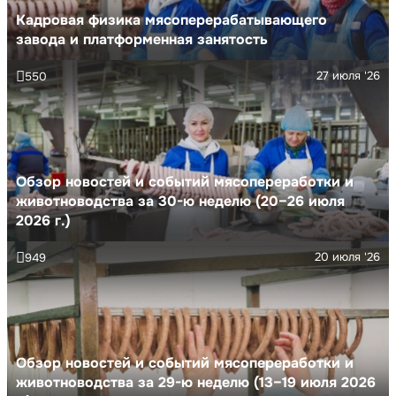
Кадровая физика мясоперерабатывающего
завода и платформенная занятость
27 июля '26
550
Обзор новостей и событий мясопереработки и
животноводства за 30-ю неделю (20–26 июля
2026 г.)
20 июля '26
949
Обзор новостей и событий мясопереработки и
животноводства за 29-ю неделю (13–19 июля 2026