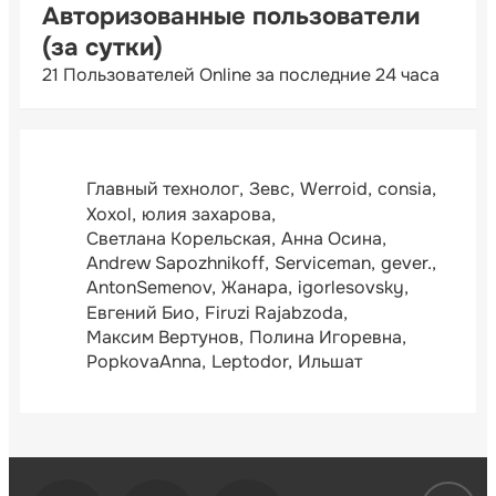
Авторизованные пользователи
(за сутки)
21 Пользователей Online за последние 24 часа
Главный технолог
Зевс
Werroid
consia
Xoxol
юлия захарова
Светлана Корельская
Анна Осина
Andrew Sapozhnikoff
Serviceman
gever.
AntonSemenov
Жанара
igorlesovsky
Евгений Био
Firuzi Rajabzoda
Максим Вертунов
Полина Игоревна
PopkovaAnna
Leptodor
Ильшат