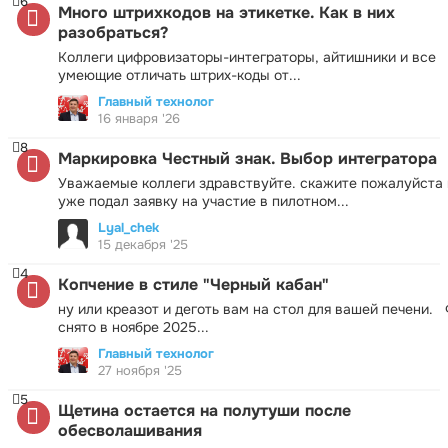
6
Много штрихкодов на этикетке. Как в них
разобраться?
Коллеги цифровизаторы-интеграторы, айтишники и все
умеющие отличать штрих-коды от...
Главный технолог
16 января '26
8
Маркировка Честный знак. Выбор интегратора
Уважаемые коллеги здравствуйте. скажите пожалуйста 
уже подал заявку на участие в пилотном...
Lyal_chek
15 декабря '25
4
Копчение в стиле "Черный кабан"
ну или креазот и деготь вам на стол для вашей печени.
снято в ноябре 2025...
Главный технолог
27 ноября '25
5
Щетина остается на полутуши после
обесволашивания