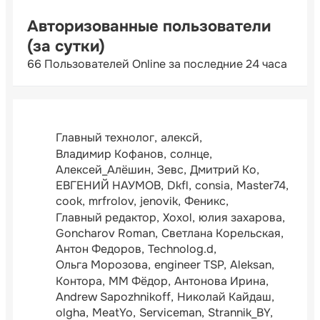
Авторизованные пользователи
(за сутки)
66 Пользователей Online за последние 24 часа
Главный технолог
алексй
Владимир Кофанов
солнце
Алексей_Алёшин
Зевс
Дмитрий Ко
ЕВГЕНИЙ НАУМОВ
Dkfl
consia
Master74
cook
mrfrolov
jenovik
Феникс
Главный редактор
Xoxol
юлия захарова
Goncharov Roman
Светлана Корельская
Антон Федоров
Technolog.d
Ольга Морозова
engineer TSP
Aleksan
Контора
ММ Фёдор
Антонова Ирина
Andrew Sapozhnikoff
Николай Кайдаш
olgha
MeatYo
Serviceman
Strannik_BY