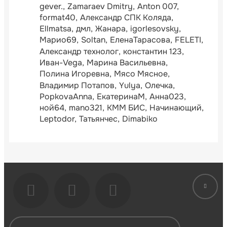
gever.
Zamaraev Dmitry
Anton 007
format40
Александр СПК Коляда
Ellmatsa
дмл
Жанара
igorlesovsky
Марио69
Soltan
ЕленаТарасова
FELETI
Александр технолог
константин 123
Иван-Vega
Марина Васильевна
Полина Игоревна
Мясо Мясное
Владимир Потапов
Yulya
Олечка
PopkovaAnna
ЕкатеринаМ
Анна023
ной64
mano321
КММ БИС
Начинающий
Leptodor
Татьянчес
Dimabiko