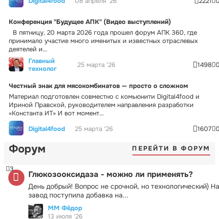
Digital4food
08 апреля '26
2221
Конференция "Будущее АПК" (Видео выступлений)
В пятницу, 20 марта 2026 года прошел форум АПК 360, где
принимало участие много именитых и известных отраслевых
деятелей и...
Главный
25 марта '26
1498
технолог
Честный знак для мясокомбинатов — просто о сложном
Материал подготовлен совместно с комьюнити Digital4food и
Ириной Правской, руководителем направления разработки
«Константа ИТ» И вот момент...
Digital4food
25 марта '26
1607
Форум
ПЕРЕЙТИ В ФОРУМ
3
Глюкозооксидаза - можно ли применять?
День добрый! Вопрос не срочной, но технологический) Н
завод поступила добавка на...
ММ Фёдор
13 июля '26