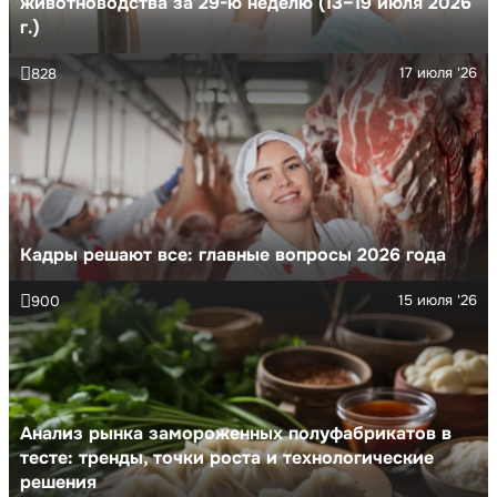
животноводства за 29-ю неделю (13–19 июля 2026
г.)
17 июля '26
828
Кадры решают все: главные вопросы 2026 года
15 июля '26
900
Анализ рынка замороженных полуфабрикатов в
тесте: тренды, точки роста и технологические
решения