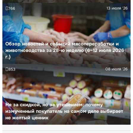
13 июля '26
766
Обзор новостей и событий мясопереработки и
животноводства за 28-ю неделю (6–12 июля 2026
г.)
08 июля '26
853
Не за скидкой, но за утешением: почему
измученный покупатель на самом деле выбирает
не желтый ценник