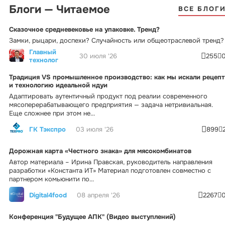
Блоги — Читаемое
ВСЕ БЛОГ
Сказочное средневековье на упаковке. Тренд?
Замки, рыцари, доспехи? Случайность или общеотраслевой тренд?
Главный
30 июля '26
255
технолог
Традиция VS промышленное производство: как мы искали рецепт
и технологию идеальной ндуи
Адаптировать аутентичный продукт под реалии современного
мясоперерабатывающего предприятия — задача нетривиальная.
Еще сложнее при этом не...
ГК Тэкспро
03 июля '26
899
Дорожная карта «Честного знака» для мясокомбинатов
Автор материала – Ирина Правская, руководитель направления
разработки «Константа ИТ» Материал подготовлен совместно с
партнером комьюнити по...
Digital4food
08 апреля '26
2267
Конференция "Будущее АПК" (Видео выступлений)