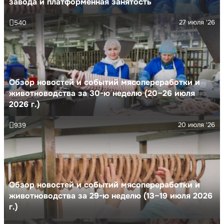
завода и платформенная занятость
27 июля '26
540
Обзор новостей и событий мясопереработки и
животноводства за 30-ю неделю (20–26 июля
2026 г.)
20 июля '26
939
Обзор новостей и событий мясопереработки и
животноводства за 29-ю неделю (13–19 июля 2026
г.)