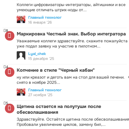
Коллеги цифровизаторы-интеграторы, айтишники и все
умеющие отличать штрих-коды от...
Главный технолог
16 января '26
8
Маркировка Честный знак. Выбор интегратора
Уважаемые коллеги здравствуйте. скажите пожалуйста 
уже подал заявку на участие в пилотном...
Lyal_chek
15 декабря '25
4
Копчение в стиле "Черный кабан"
ну или креазот и деготь вам на стол для вашей печени.
снято в ноябре 2025...
Главный технолог
27 ноября '25
5
Щетина остается на полутуши после
обесволашивания
Здравствуйте. Остаётся щетина после обесволашивания
Пробовали увеличение циклов, замену бил,...