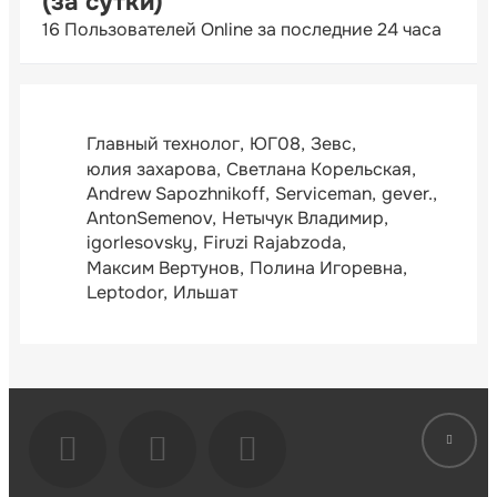
(за сутки)
16 Пользователей Online за последние 24 часа
Главный технолог
ЮГ08
Зевс
юлия захарова
Светлана Корельская
Andrew Sapozhnikoff
Serviceman
gever.
AntonSemenov
Нетычук Владимир
igorlesovsky
Firuzi Rajabzoda
Максим Вертунов
Полина Игоревна
Leptodor
Ильшат