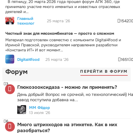
В пятницу, 20 марта 2026 года прошел форум АПК 360, где
принимало участие много именитых и известных отраслевых
деятелей и...
Главный
25 марта '26
1542
технолог
Честный знак для мясокомбинатов — просто о сложном
Материал подготовлен совместно с комьюнити Digital4food и
Ириной Правской, руководителем направления разработки
«Константа ИТ» И вот момент...
Digital4food
25 марта '26
1651
Форум
ПЕРЕЙТИ В ФОРУМ
3
Глюкозооксидаза - можно ли применять?
День добрый! Вопрос не срочной, но технологический) Н
завод поступила добавка на...
ММ Фёдор
13 июля '26
6
Много штрихкодов на этикетке. Как в них
разобраться?