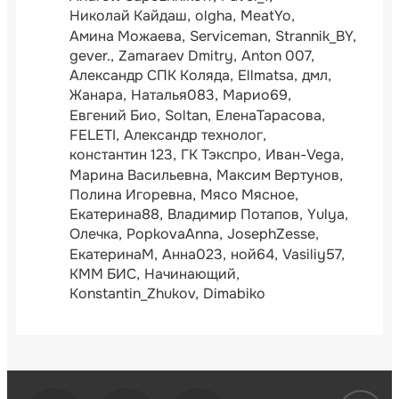
Николай Кайдаш
olgha
MeatYo
Амина Можаева
Serviceman
Strannik_BY
gever.
Zamaraev Dmitry
Anton 007
Александр СПК Коляда
Ellmatsa
дмл
Жанара
Наталья083
Марио69
Евгений Био
Soltan
ЕленаТарасова
FELETI
Александр технолог
константин 123
ГК Тэкспро
Иван-Vega
Марина Васильевна
Максим Вертунов
Полина Игоревна
Мясо Мясное
Екатерина88
Владимир Потапов
Yulya
Олечка
PopkovaAnna
JosephZesse
ЕкатеринаМ
Анна023
ной64
Vasiliy57
КММ БИС
Начинающий
Konstantin_Zhukov
Dimabiko