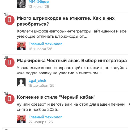
ММ Фёдор
13 июля '26
6
Много штрихкодов на этикетке. Как в них
разобраться?
Коллеги цифровизаторы-интеграторы, айтишники и все
умеющие отличать штрих-коды от...
Главный технолог
16 января '26
8
Маркировка Честный знак. Выбор интегратора
Уважаемые коллеги здравствуйте. скажите пожалуйста 
уже подал заявку на участие в пилотном...
Lyal_chek
15 декабря '25
4
Копчение в стиле "Черный кабан"
ну или креазот и деготь вам на стол для вашей печени.
снято в ноябре 2025...
Главный технолог
27 ноября '25