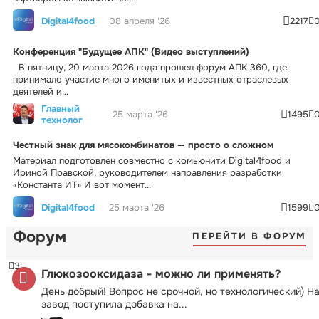
Digital4food
08 апреля '26
2217
Конференция "Будущее АПК" (Видео выступлений)
В пятницу, 20 марта 2026 года прошел форум АПК 360, где
принимало участие много именитых и известных отраслевых
деятелей и...
Главный
25 марта '26
1495
технолог
Честный знак для мясокомбинатов — просто о сложном
Материал подготовлен совместно с комьюнити Digital4food и
Ириной Правской, руководителем направления разработки
«Константа ИТ» И вот момент...
Digital4food
25 марта '26
1599
Форум
ПЕРЕЙТИ В ФОРУМ
3
Глюкозооксидаза - можно ли применять?
День добрый! Вопрос не срочной, но технологический) Н
завод поступила добавка на...