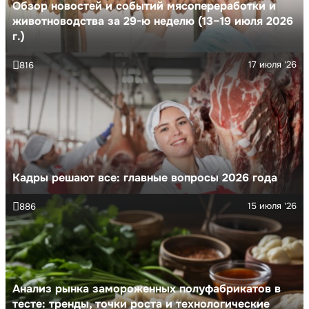
Обзор новостей и событий мясопереработки и
животноводства за 29-ю неделю (13–19 июля 2026
г.)
17 июля '26
816
Кадры решают все: главные вопросы 2026 года
15 июля '26
886
Анализ рынка замороженных полуфабрикатов в
тесте: тренды, точки роста и технологические