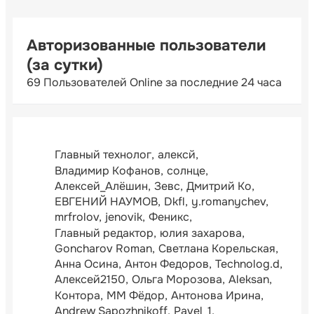
Авторизованные пользователи
(за сутки)
69 Пользователей Online за последние 24 часа
Главный технолог
алексй
Владимир Кофанов
солнце
Алексей_Алёшин
Зевс
Дмитрий Ко
ЕВГЕНИЙ НАУМОВ
Dkfl
y.romanychev
mrfrolov
jenovik
Феникс
Главный редактор
юлия захарова
Goncharov Roman
Светлана Корельская
Анна Осина
Антон Федоров
Technolog.d
Алексей2150
Ольга Морозова
Aleksan
Контора
ММ Фёдор
Антонова Ирина
Andrew Sapozhnikoff
Pavel_1