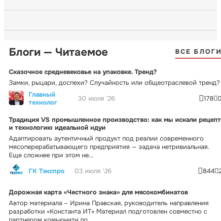
Блоги — Читаемое
ВСЕ БЛОГ
Сказочное средневековье на упаковке. Тренд?
Замки, рыцари, доспехи? Случайность или общеотраслевой тренд?
Главный
30 июля '26
178
технолог
Традиция VS промышленное производство: как мы искали рецепт
и технологию идеальной ндуи
Адаптировать аутентичный продукт под реалии современного
мясоперерабатывающего предприятия — задача нетривиальная.
Еще сложнее при этом не...
ГК Тэкспро
03 июля '26
844
Дорожная карта «Честного знака» для мясокомбинатов
Автор материала – Ирина Правская, руководитель направления
разработки «Константа ИТ» Материал подготовлен совместно с
партнером комьюнити по...