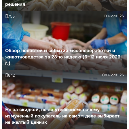
решения
13 июля '26
755
Обзор новостей и событий мясопереработки и
животноводства за 28-ю неделю (6–12 июля 2026
г.)
08 июля '26
842
Не за скидкой, но за утешением: почему
измученный покупатель на самом деле выбирает
не желтый ценник