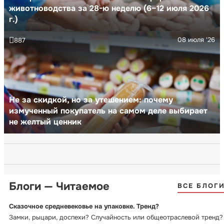
животноводства за 28-ю неделю (6–12 июля 2026
г.)
08 июля '26
887
Не за скидкой, но за утешением: почему
измученный покупатель на самом деле выбирает
не желтый ценник
Блоги — Читаемое
ВСЕ БЛОГ
Сказочное средневековье на упаковке. Тренд?
Замки, рыцари, доспехи? Случайность или общеотраслевой тренд?