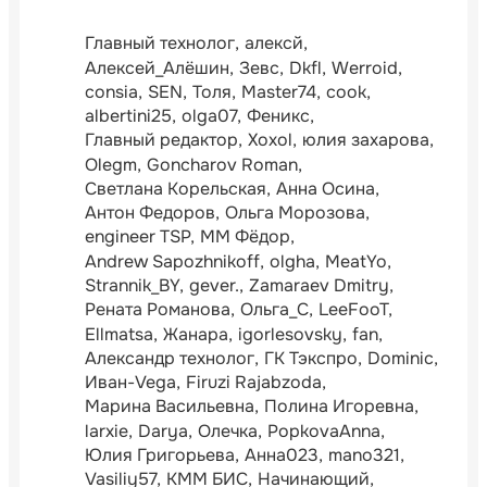
Главный технолог
алексй
Алексей_Алёшин
Зевс
Dkfl
Werroid
consia
SEN
Толя
Master74
cook
albertini25
olga07
Феникс
Главный редактор
Xoxol
юлия захарова
Olegm
Goncharov Roman
Светлана Корельская
Анна Осина
Антон Федоров
Ольга Морозова
engineer TSP
ММ Фёдор
Andrew Sapozhnikoff
olgha
MeatYo
Strannik_BY
gever.
Zamaraev Dmitry
Рената Романова
Ольга_С
LeeFooT
Ellmatsa
Жанара
igorlesovsky
fan
Александр технолог
ГК Тэкспро
Dominic
Иван-Vega
Firuzi Rajabzoda
Марина Васильевна
Полина Игоревна
larxie
Darya
Олечка
PopkovaAnna
Юлия Григорьева
Анна023
mano321
Vasiliy57
КММ БИС
Начинающий