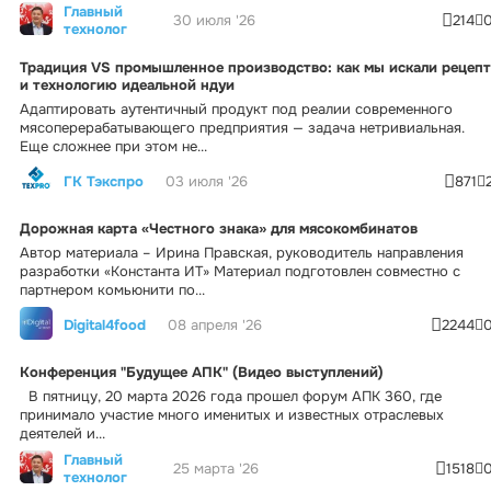
Главный
30 июля '26
214
технолог
Традиция VS промышленное производство: как мы искали рецепт
и технологию идеальной ндуи
Адаптировать аутентичный продукт под реалии современного
мясоперерабатывающего предприятия — задача нетривиальная.
Еще сложнее при этом не...
ГК Тэкспро
03 июля '26
871
Дорожная карта «Честного знака» для мясокомбинатов
Автор материала – Ирина Правская, руководитель направления
разработки «Константа ИТ» Материал подготовлен совместно с
партнером комьюнити по...
Digital4food
08 апреля '26
2244
Конференция "Будущее АПК" (Видео выступлений)
В пятницу, 20 марта 2026 года прошел форум АПК 360, где
принимало участие много именитых и известных отраслевых
деятелей и...
Главный
25 марта '26
1518
технолог