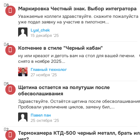
8
Маркировка Честный знак. Выбор интегратора
Уважаемые коллеги здравствуйте. скажите пожалуйста 
уже подал заявку на участие в пилотном...
Lyal_chek
15 декабря '25
4
Копчение в стиле "Черный кабан"
ну или креазот и деготь вам на стол для вашей печени.
снято в ноябре 2025...
Главный технолог
27 ноября '25
5
Щетина остается на полутуши после
обесволашивания
Здравствуйте. Остаётся щетина после обесволашивания
Пробовали увеличение циклов, замену бил,...
Павел пан
25 октября '25
2
Термокамера КТД-500 черный металл, брать ил
нет?