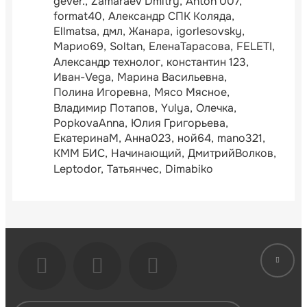
gever.
Zamaraev Dmitry
Anton 007
format40
Александр СПК Коляда
Ellmatsa
дмл
Жанара
igorlesovsky
Марио69
Soltan
ЕленаТарасова
FELETI
Александр технолог
константин 123
Иван-Vega
Марина Васильевна
Полина Игоревна
Мясо Мясное
Владимир Потапов
Yulya
Олечка
PopkovaAnna
Юлия Григорьева
ЕкатеринаМ
Анна023
ной64
mano321
КММ БИС
Начинающий
ДмитрийВолков
Leptodor
Татьянчес
Dimabiko