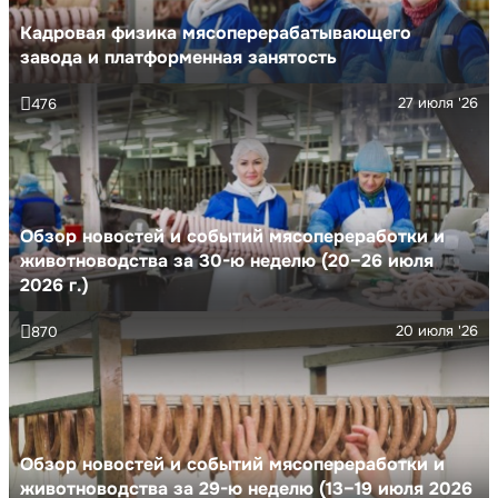
Кадровая физика мясоперерабатывающего
завода и платформенная занятость
27 июля '26
476
Обзор новостей и событий мясопереработки и
животноводства за 30-ю неделю (20–26 июля
2026 г.)
20 июля '26
870
Обзор новостей и событий мясопереработки и
животноводства за 29-ю неделю (13–19 июля 2026