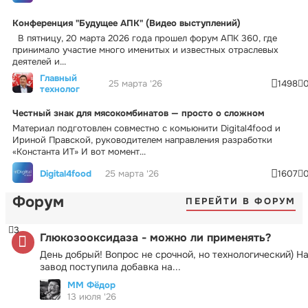
Конференция "Будущее АПК" (Видео выступлений)
В пятницу, 20 марта 2026 года прошел форум АПК 360, где
принимало участие много именитых и известных отраслевых
деятелей и...
Главный
25 марта '26
1498
технолог
Честный знак для мясокомбинатов — просто о сложном
Материал подготовлен совместно с комьюнити Digital4food и
Ириной Правской, руководителем направления разработки
«Константа ИТ» И вот момент...
Digital4food
25 марта '26
1607
Форум
ПЕРЕЙТИ В ФОРУМ
3
Глюкозооксидаза - можно ли применять?
День добрый! Вопрос не срочной, но технологический) Н
завод поступила добавка на...
ММ Фёдор
13 июля '26