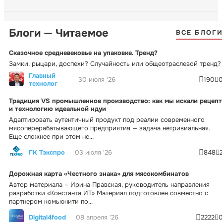
Блоги — Читаемое
ВСЕ БЛОГ
Сказочное средневековье на упаковке. Тренд?
Замки, рыцари, доспехи? Случайность или общеотраслевой тренд?
Главный
30 июля '26
190
технолог
Традиция VS промышленное производство: как мы искали рецепт
и технологию идеальной ндуи
Адаптировать аутентичный продукт под реалии современного
мясоперерабатывающего предприятия — задача нетривиальная.
Еще сложнее при этом не...
ГК Тэкспро
03 июля '26
848
Дорожная карта «Честного знака» для мясокомбинатов
Автор материала – Ирина Правская, руководитель направления
разработки «Константа ИТ» Материал подготовлен совместно с
партнером комьюнити по...
Digital4food
08 апреля '26
2222