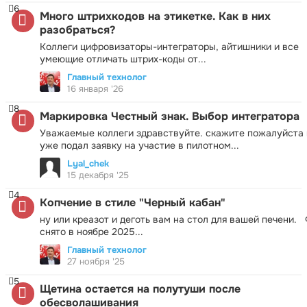
6
Много штрихкодов на этикетке. Как в них
разобраться?
Коллеги цифровизаторы-интеграторы, айтишники и все
умеющие отличать штрих-коды от...
Главный технолог
16 января '26
8
Маркировка Честный знак. Выбор интегратора
Уважаемые коллеги здравствуйте. скажите пожалуйста 
уже подал заявку на участие в пилотном...
Lyal_chek
15 декабря '25
4
Копчение в стиле "Черный кабан"
ну или креазот и деготь вам на стол для вашей печени.
снято в ноябре 2025...
Главный технолог
27 ноября '25
5
Щетина остается на полутуши после
обесволашивания