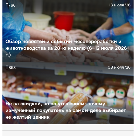
13 июля '26
766
Обзор новостей и событий мясопереработки и
животноводства за 28-ю неделю (6–12 июля 2026
г.)
08 июля '26
853
Не за скидкой, но за утешением: почему
измученный покупатель на самом деле выбирает
не желтый ценник