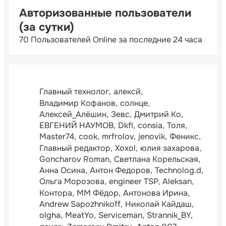
Авторизованные пользователи
(за сутки)
70 Пользователей Online за последние 24 часа
Главный технолог
алексй
Владимир Кофанов
солнце
Алексей_Алёшин
Зевс
Дмитрий Ко
ЕВГЕНИЙ НАУМОВ
Dkfl
consia
Толя
Master74
cook
mrfrolov
jenovik
Феникс
Главный редактор
Xoxol
юлия захарова
Goncharov Roman
Светлана Корельская
Анна Осина
Антон Федоров
Technolog.d
Ольга Морозова
engineer TSP
Aleksan
Контора
ММ Фёдор
Антонова Ирина
Andrew Sapozhnikoff
Николай Кайдаш
olgha
MeatYo
Serviceman
Strannik_BY