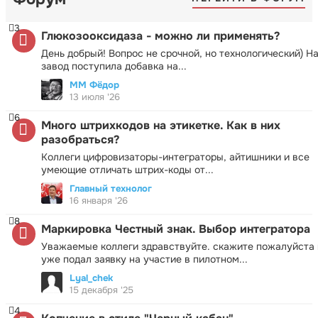
3
Глюкозооксидаза - можно ли применять?
День добрый! Вопрос не срочной, но технологический) Н
завод поступила добавка на...
ММ Фёдор
13 июля '26
6
Много штрихкодов на этикетке. Как в них
разобраться?
Коллеги цифровизаторы-интеграторы, айтишники и все
умеющие отличать штрих-коды от...
Главный технолог
16 января '26
8
Маркировка Честный знак. Выбор интегратора
Уважаемые коллеги здравствуйте. скажите пожалуйста 
уже подал заявку на участие в пилотном...
Lyal_chek
15 декабря '25
4