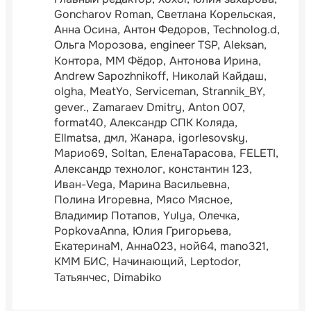
Goncharov Roman
Светлана Корельская
Анна Осина
Антон Федоров
Technolog.d
Ольга Морозова
engineer TSP
Aleksan
Контора
ММ Фёдор
Антонова Ирина
Andrew Sapozhnikoff
Николай Кайдаш
olgha
MeatYo
Serviceman
Strannik_BY
gever.
Zamaraev Dmitry
Anton 007
format40
Александр СПК Коляда
Ellmatsa
дмл
Жанара
igorlesovsky
Марио69
Soltan
ЕленаТарасова
FELETI
Александр технолог
константин 123
Иван-Vega
Марина Васильевна
Полина Игоревна
Мясо Мясное
Владимир Потапов
Yulya
Олечка
PopkovaAnna
Юлия Григорьева
ЕкатеринаМ
Анна023
ной64
mano321
КММ БИС
Начинающий
Leptodor
Татьянчес
Dimabiko