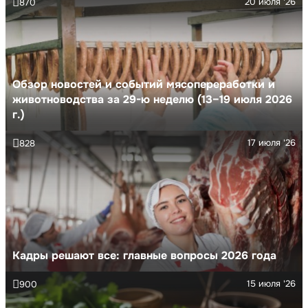
20 июля '26
870
Обзор новостей и событий мясопереработки и
животноводства за 29-ю неделю (13–19 июля 2026
г.)
17 июля '26
828
Кадры решают все: главные вопросы 2026 года
15 июля '26
900