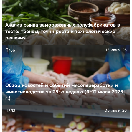
Анализ рынка замороженных полуфабрикатов в
тесте: тренды, точки роста и технологические
решения
13 июля '26
766
Обзор новостей и событий мясопереработки и
животноводства за 28-ю неделю (6–12 июля 2026
г.)
08 июля '26
853