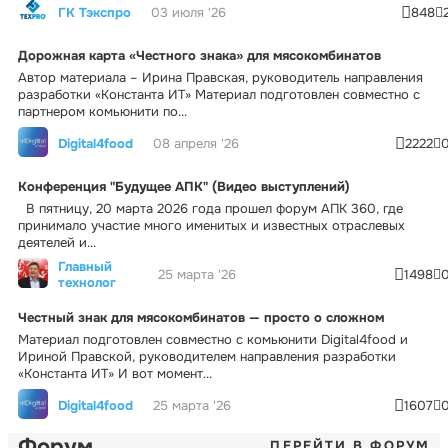
ГК Тэкспро
03 июля '26
848
Дорожная карта «Честного знака» для мясокомбинатов
Автор материала – Ирина Правская, руководитель направления
разработки «Константа ИТ» Материал подготовлен совместно с
партнером комьюнити по...
Digital4food
08 апреля '26
2222
Конференция "Будущее АПК" (Видео выступлений)
В пятницу, 20 марта 2026 года прошел форум АПК 360, где
принимало участие много именитых и известных отраслевых
деятелей и...
Главный
25 марта '26
1498
технолог
Честный знак для мясокомбинатов — просто о сложном
Материал подготовлен совместно с комьюнити Digital4food и
Ириной Правской, руководителем направления разработки
«Константа ИТ» И вот момент...
Digital4food
25 марта '26
1607
Форум
ПЕРЕЙТИ В ФОРУМ