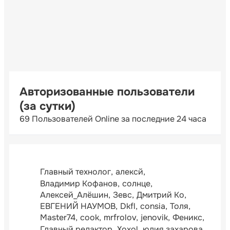
Авторизованные пользователи
(за сутки)
69 Пользователей Online за последние 24 часа
Главный технолог
алексй
Владимир Кофанов
солнце
Алексей_Алёшин
Зевс
Дмитрий Ко
ЕВГЕНИЙ НАУМОВ
Dkfl
consia
Толя
Master74
cook
mrfrolov
jenovik
Феникс
Главный редактор
Xoxol
юлия захарова