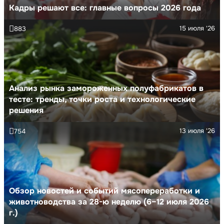
Кадры решают все: главные вопросы 2026 года
15 июля '26
883
Анализ рынка замороженных полуфабрикатов в
тесте: тренды, точки роста и технологические
решения
13 июля '26
754
Обзор новостей и событий мясопереработки и
животноводства за 28-ю неделю (6–12 июля 2026
г.)