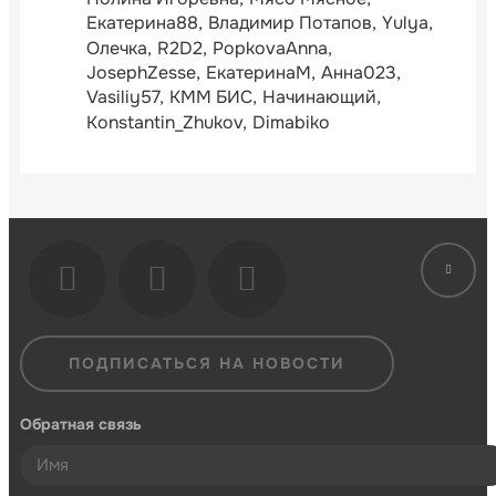
Екатерина88
Владимир Потапов
Yulya
Олечка
R2D2
PopkovaAnna
JosephZesse
ЕкатеринаМ
Анна023
Vasiliy57
КММ БИС
Начинающий
Konstantin_Zhukov
Dimabiko
ПОДПИСАТЬСЯ НА НОВОСТИ
Обратная связь