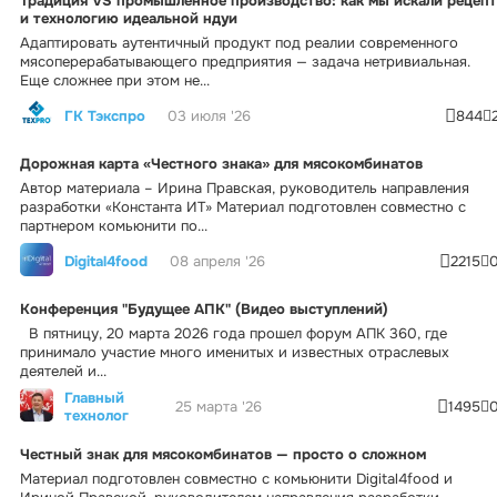
Традиция VS промышленное производство: как мы искали рецепт
и технологию идеальной ндуи
Адаптировать аутентичный продукт под реалии современного
мясоперерабатывающего предприятия — задача нетривиальная.
Еще сложнее при этом не...
ГК Тэкспро
03 июля '26
844
Дорожная карта «Честного знака» для мясокомбинатов
Автор материала – Ирина Правская, руководитель направления
разработки «Константа ИТ» Материал подготовлен совместно с
партнером комьюнити по...
Digital4food
08 апреля '26
2215
Конференция "Будущее АПК" (Видео выступлений)
В пятницу, 20 марта 2026 года прошел форум АПК 360, где
принимало участие много именитых и известных отраслевых
деятелей и...
Главный
25 марта '26
1495
технолог
Честный знак для мясокомбинатов — просто о сложном
Материал подготовлен совместно с комьюнити Digital4food и