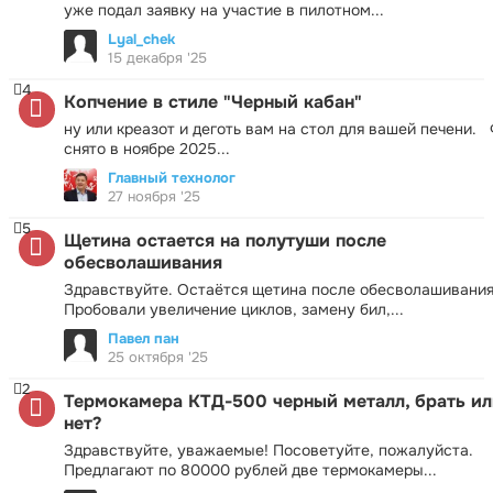
уже подал заявку на участие в пилотном...
Lyal_chek
15 декабря '25
4
Копчение в стиле "Черный кабан"
ну или креазот и деготь вам на стол для вашей печени.
снято в ноябре 2025...
Главный технолог
27 ноября '25
5
Щетина остается на полутуши после
обесволашивания
Здравствуйте. Остаётся щетина после обесволашивания
Пробовали увеличение циклов, замену бил,...
Павел пан
25 октября '25
2
Термокамера КТД-500 черный металл, брать ил
нет?
Здравствуйте, уважаемые! Посоветуйте, пожалуйста.
Предлагают по 80000 рублей две термокамеры...