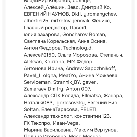
Владимир Кофанов
солнце
Алексей_Алёшин
Зевс
Дмитрий Ко
ЕВГЕНИЙ НАУМОВ
Dkfl
y.romanychev
albertini25
mrfrolov
jenovik
Феникс
Главный редактор
Павел1
юлия захарова
Goncharov Roman
Светлана Корельская
Анна Осина
Антон Федоров
Technolog.d
Алексей2150
Ольга Морозова
Степаныч
Aleksan
Контора
ММ Фёдор
Антонова Ирина
Andrew Sapozhnikoff
Pavel_1
olgha
MeatYo
Амина Можаева
Serviceman
Strannik_BY
gever.
Zamaraev Dmitry
Anton 007
Александр СПК Коляда
Ellmatsa
Жанара
Наталья083
igorlesovsky
Евгений Био
Soltan
ЕленаТарасова
FELETI
Александр технолог
константин 123
ГК Тэкспро
Иван-Vega
Марина Васильевна
Максим Вертунов
Полина Игоревна
Мясо Мясное