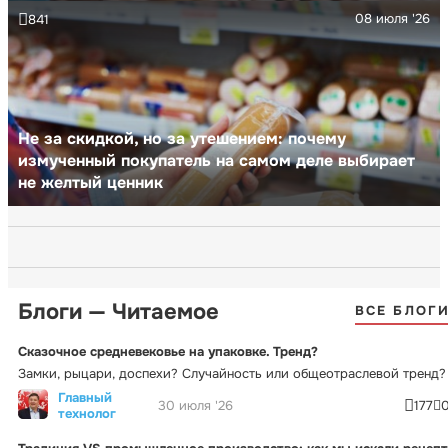
08 июля '26
841
Не за скидкой, но за утешением: почему
измученный покупатель на самом деле выбирает
не желтый ценник
Блоги — Читаемое
ВСЕ БЛОГ
Сказочное средневековье на упаковке. Тренд?
Замки, рыцари, доспехи? Случайность или общеотраслевой тренд?
Главный
30 июля '26
177
технолог