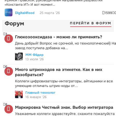
Ириной Правской, руководителем направления разработки
«Константа ИТ» И вот момент...
Digital4food
25 марта '26
1599
Форум
ПЕРЕЙТИ В ФОРУМ
3
Глюкозооксидаза - можно ли применять?
День добрый! Вопрос не срочной, но технологический) Н
завод поступила добавка на...
ММ Фёдор
13 июля '26
6
Много штрихкодов на этикетке. Как в них
разобраться?
Коллеги цифровизаторы-интеграторы, айтишники и все
умеющие отличать штрих-коды от...
Главный технолог
16 января '26
8
Маркировка Честный знак. Выбор интегратора
Уважаемые коллеги здравствуйте. скажите пожалуйста 