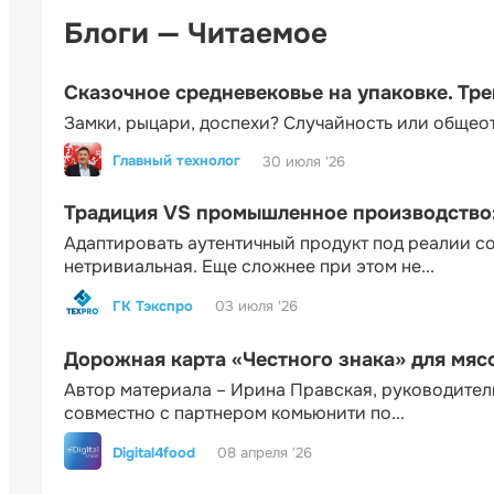
Блоги — Читаемое
Сказочное средневековье на упаковке. Тр
Замки, рыцари, доспехи? Случайность или общео
Главный технолог
30 июля '26
Традиция VS промышленное производство: 
Адаптировать аутентичный продукт под реалии 
нетривиальная. Еще сложнее при этом не...
ГК Тэкспро
03 июля '26
Дорожная карта «Честного знака» для мя
Автор материала – Ирина Правская, руководител
совместно с партнером комьюнити по...
Digital4food
08 апреля '26