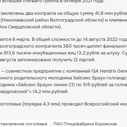
вспышки птичьего гриппа в октябре 2021 года.
 заключены два контракта на общую сумму 41,8 млн рубле
(Николаевский район Волгоградской области) и племен
он Свердловской области).
ется 6 марта. В общей сложности до 14 августа 2022 го
волгоградского контрагента 360 тысяч цыплят финальног
и 913,6 тысячи инкубационных яиц 13,2 рубля за штуку. 
 августа запланировано получить 12 партий.
— совместное предприятие с компанией ISA Hendrix Gene
енного родительского молодняка Хайсекс Браун голландс
олодняка «Хайсекс Браун» линии CD по 515 рублей за голо
ердловский”» 14,2 млн рублей.
оголовья (порядка 4,3 млн) проводил Всероссийский ин
становление поголовья
ПАО Птицефабрика Боровская