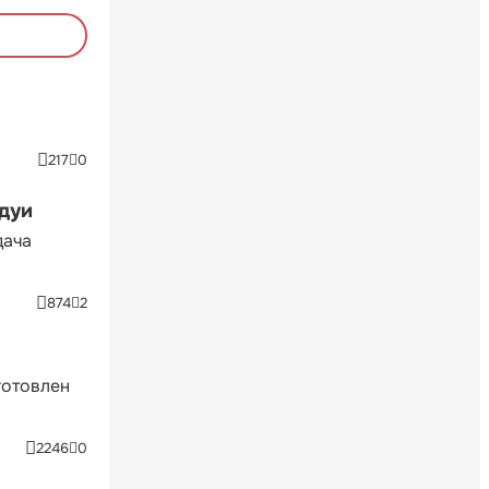
217
0
ндуи
дача
874
2
готовлен
2246
0