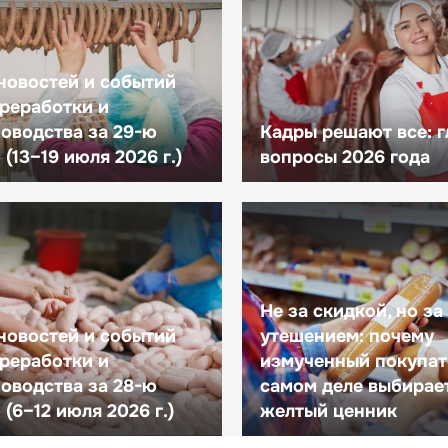
новостей и событий
реработки и
оводства за 29-ю
Кадры решают все: 
(13–19 июля 2026 г.)
вопросы 2026 года
Не за скидкой, но за
новостей и событий
утешением: почему
реработки и
измученный покупат
оводства за 28-ю
самом деле выбирае
(6–12 июля 2026 г.)
желтый ценник