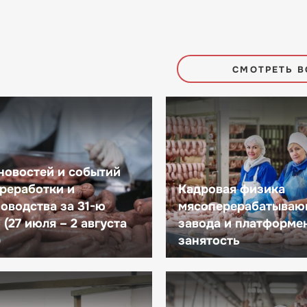
СМОТРЕТЬ В
новостей и событий
реработки и
Кадровая физика
оводства за 31-ю
мясоперерабатываю
(27 июля – 2 августа
завода и платформе
)
занятость