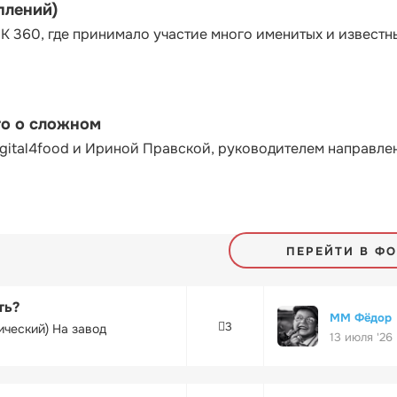
плений)
К 360, где принимало участие много именитых и известн
то о сложном
gital4food и Ириной Правской, руководителем направле
ПЕРЕЙТИ В Ф
ть?
ММ Фёдор
3
ический) На завод
13 июля '26