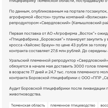
птицефабрику Тюменской области, пострадавшую от 
По данным, опубликованным на портале госзакупок,
агрофирмой «Восток» группы компаний «Волжская» 
репродуктором «Свердловский» (Камышловский рай
Первая поставка от АО «Агрофирма „Восток”» ожида
«Птицефабрика „Боровская”» планирует закупить у 
кросса «Хайсекс Браун» по цене 43 рубля за голову 
контракта составляет 27,6 млн рублей. До середины
Уральский племенной репродуктор «Свердловский» 
обязуется в начале мая доставить 3000 голов плем
в возрасте 77 дней и 24,7 тыс. голов племенного м
контракта Боровской птицефабрики с ООО «ППР „Св
Аудит Боровской птицефабрики после ликвидации п
животноводства.
Тюменская область
племенное птицеводство
вос