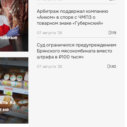
Арбитраж поддержал компанию
«Анком» в споре с ЧМПЗ о
товарном знаке «Губернский»
07 августа '26
119
главные
Суд ограничился предупреждением
Брянского мясокомбината вместо
штрафа в ₽100 тысяч
07 августа '26
140
ель на
т не