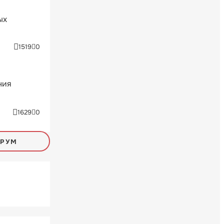
ых
1519
0
ния
1629
0
ОРУМ