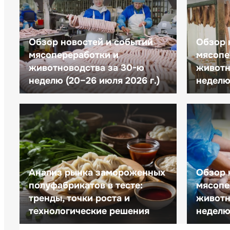
Обзор новостей и событий
Обзор 
мясопереработки и
мясопе
животноводства за 30-ю
животн
неделю (20–26 июля 2026 г.)
неделю 
Анализ рынка замороженных
Обзор 
полуфабрикатов в тесте:
мясопе
тренды, точки роста и
животн
технологические решения
неделю 