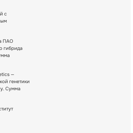
й с
ным
да ПАО
о гибрида
Сумма
tics —
кой генетики
ву. Сумма
ститут