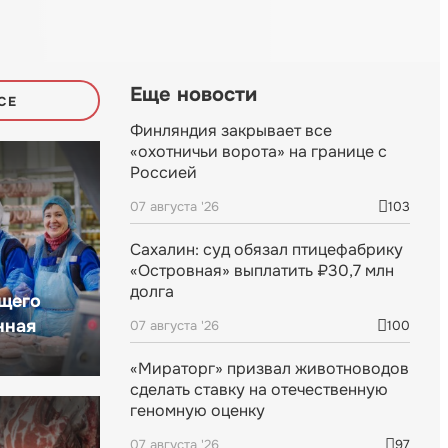
Еще новости
СЕ
Финляндия закрывает все
«охотничьи ворота» на границе с
Россией
07 августа '26
103
Сахалин: суд обязал птицефабрику
«Островная» выплатить ₽30,7 млн
долга
щего
нная
07 августа '26
100
«Мираторг» призвал животноводов
сделать ставку на отечественную
геномную оценку
07 августа '26
97