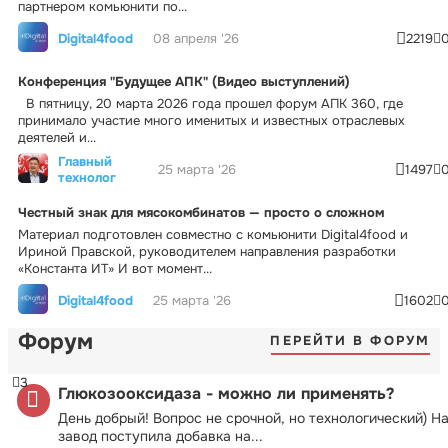
партнером комьюнити по...
Digital4food
08 апреля '26
2219
Конференция "Будущее АПК" (Видео выступлений)
В пятницу, 20 марта 2026 года прошел форум АПК 360, где
принимало участие много именитых и известных отраслевых
деятелей и...
Главный
25 марта '26
1497
технолог
Честный знак для мясокомбинатов — просто о сложном
Материал подготовлен совместно с комьюнити Digital4food и
Ириной Правской, руководителем направления разработки
«Константа ИТ» И вот момент...
Digital4food
25 марта '26
1602
Форум
ПЕРЕЙТИ В ФОРУМ
3
Глюкозооксидаза - можно ли применять?
День добрый! Вопрос не срочной, но технологический) Н
завод поступила добавка на...