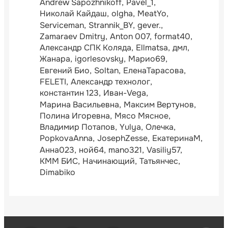
Andrew Sapozhnikoff
Pavel_1
Николай Кайдаш
olgha
MeatYo
Serviceman
Strannik_BY
gever.
Zamaraev Dmitry
Anton 007
format40
Александр СПК Коляда
Ellmatsa
дмл
Жанара
igorlesovsky
Марио69
Евгений Био
Soltan
ЕленаТарасова
FELETI
Александр технолог
константин 123
Иван-Vega
Марина Васильевна
Максим Вертунов
Полина Игоревна
Мясо Мясное
Владимир Потапов
Yulya
Олечка
PopkovaAnna
JosephZesse
ЕкатеринаМ
Анна023
ной64
mano321
Vasiliy57
КММ БИС
Начинающий
Татьянчес
Dimabiko