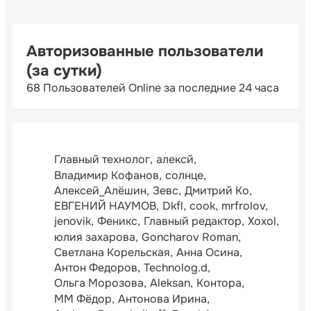
Авторизованные пользователи
(за сутки)
68 Пользователей Online за последние 24 часа
Главный технолог
алексй
Владимир Кофанов
солнце
Алексей_Алёшин
Зевс
Дмитрий Ко
ЕВГЕНИЙ НАУМОВ
Dkfl
cook
mrfrolov
jenovik
Феникс
Главный редактор
Xoxol
юлия захарова
Goncharov Roman
Светлана Корельская
Анна Осина
Антон Федоров
Technolog.d
Ольга Морозова
Aleksan
Контора
ММ Фёдор
Антонова Ирина