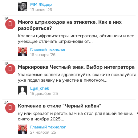
ММ Фёдор
13 июля '26
6
Много штрихкодов на этикетке. Как в них
разобраться?
Коллеги цифровизаторы-интеграторы, айтишники и все
умеющие отличать штрих-коды от...
Главный технолог
16 января '26
8
Маркировка Честный знак. Выбор интегратора
Уважаемые коллеги здравствуйте. скажите пожалуйста 
уже подал заявку на участие в пилотном...
Lyal_chek
15 декабря '25
4
Копчение в стиле "Черный кабан"
ну или креазот и деготь вам на стол для вашей печени.
снято в ноябре 2025...
Главный технолог
27 ноября '25