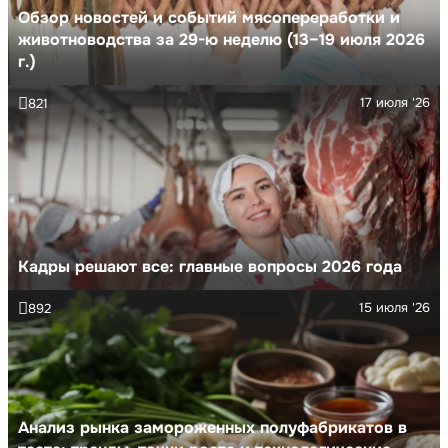
Обзор новостей и событий мясопереработки и
животноводства за 29-ю неделю (13–19 июля 2026
г.)
17 июля '26
821
Кадры решают все: главные вопросы 2026 года
15 июля '26
892
Анализ рынка замороженных полуфабрикатов в