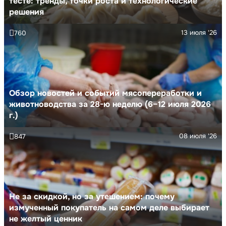
тесте: тренды, точки роста и технологические
решения
13 июля '26
760
Обзор новостей и событий мясопереработки и
животноводства за 28-ю неделю (6–12 июля 2026
г.)
08 июля '26
847
Не за скидкой, но за утешением: почему
измученный покупатель на самом деле выбирает
не желтый ценник