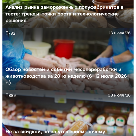
Анализ рынка замороженных полуфабрикатов в
тесте: тренды, точки роста и технологические
решения
13 июля '26
792
Обзор новостей и событий мясопереработки и
животноводства за 28-ю неделю (6–12 июля 2026
г.)
08 июля '26
889
Не за скидкой, но за утешением: почему