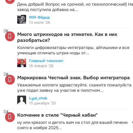
День добрый! Вопрос не срочной, но технологический) Н
завод поступила добавка на...
ММ Фёдор
13 июля '26
6
Много штрихкодов на этикетке. Как в них
разобраться?
Коллеги цифровизаторы-интеграторы, айтишники и все
умеющие отличать штрих-коды от...
Главный технолог
16 января '26
8
Маркировка Честный знак. Выбор интегратора
Уважаемые коллеги здравствуйте. скажите пожалуйста 
уже подал заявку на участие в пилотном...
Lyal_chek
15 декабря '25
4
Копчение в стиле "Черный кабан"
ну или креазот и деготь вам на стол для вашей печени.
снято в ноябре 2025...