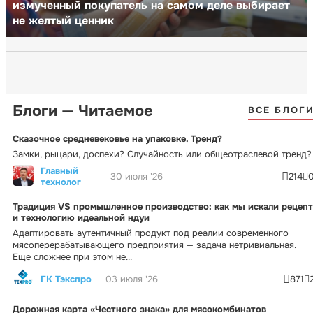
измученный покупатель на самом деле выбирает
не желтый ценник
Блоги — Читаемое
ВСЕ БЛОГ
Сказочное средневековье на упаковке. Тренд?
Замки, рыцари, доспехи? Случайность или общеотраслевой тренд?
Главный
30 июля '26
214
технолог
Традиция VS промышленное производство: как мы искали рецепт
и технологию идеальной ндуи
Адаптировать аутентичный продукт под реалии современного
мясоперерабатывающего предприятия — задача нетривиальная.
Еще сложнее при этом не...
ГК Тэкспро
03 июля '26
871
Дорожная карта «Честного знака» для мясокомбинатов