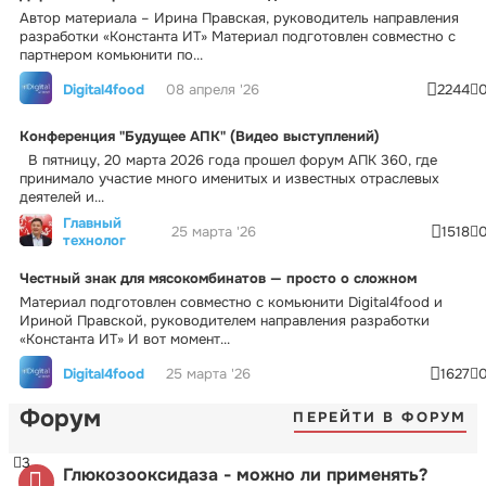
Автор материала – Ирина Правская, руководитель направления
разработки «Константа ИТ» Материал подготовлен совместно с
партнером комьюнити по...
Digital4food
08 апреля '26
2244
Конференция "Будущее АПК" (Видео выступлений)
В пятницу, 20 марта 2026 года прошел форум АПК 360, где
принимало участие много именитых и известных отраслевых
деятелей и...
Главный
25 марта '26
1518
технолог
Честный знак для мясокомбинатов — просто о сложном
Материал подготовлен совместно с комьюнити Digital4food и
Ириной Правской, руководителем направления разработки
«Константа ИТ» И вот момент...
Digital4food
25 марта '26
1627
Форум
ПЕРЕЙТИ В ФОРУМ
3
Глюкозооксидаза - можно ли применять?