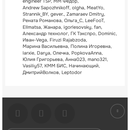
engineer TSP
ММ Фёдор
Andrew Sapozhnikoff
olgha
MeatYo
Strannik_BY
gever.
Zamaraev Dmitry
Рената Романова
Ольга_С
LeeFooT
Ellmatsa
Жанара
igorlesovsky
fan
Александр технолог
ГК Тэкспро
Dominic
Иван-Vega
Firuzi Rajabzoda
Марина Васильевна
Полина Игоревна
larxie
Darya
Олечка
PopkovaAnna
Юлия Григорьева
Анна023
mano321
Vasiliy57
КММ БИС
Начинающий
ДмитрийВолков
Leptodor