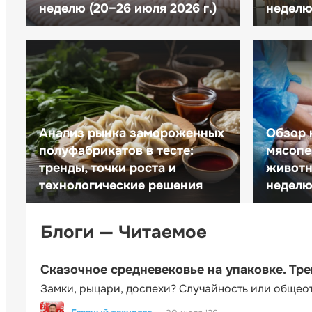
неделю (20–26 июля 2026 г.)
неделю 
Анализ рынка замороженных
Обзор 
полуфабрикатов в тесте:
мясопе
тренды, точки роста и
животн
технологические решения
неделю 
Блоги — Читаемое
Сказочное средневековье на упаковке. Тр
Замки, рыцари, доспехи? Случайность или общео