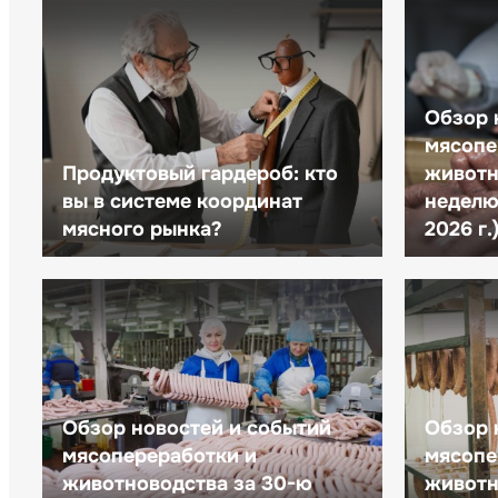
Обзор 
мясопе
Продуктовый гардероб: кто
животн
вы в системе координат
неделю 
мясного рынка?
2026 г.
Обзор новостей и событий
Обзор 
мясопереработки и
мясопе
животноводства за 30-ю
животн