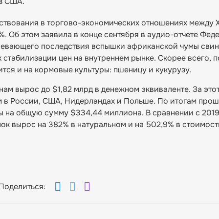
з США.
ствования в торгово-экономических отношениях между 
%. Об этом заявила в конце сентября в аудио-отчете Фед
левающего последствия вспышки африканской чумы свин
к стабилизации цен на внутреннем рынке. Скорее всего, 
тся и на кормовые культуры: пшеницу и кукурузу.
тнам вырос до $1,82 млрд в денежном эквиваленте. За это
м в России, США, Нидерландах и Польше. По итогам прош
ны на общую сумму $334,44 миллиона. В сравнении с 201
нок вырос на 382% в натуральном и на 502,9% в стоимос
Поделиться: