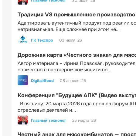
Главный технолог
30 июля '26
Традиция VS промышленное производство: 
Адаптировать аутентичный продукт под реалии 
нетривиальная. Еще сложнее при этом не...
ГК Тэкспро
03 июля '26
Дорожная карта «Честного знака» для мя
Автор материала – Ирина Правская, руководител
совместно с партнером комьюнити по...
Digital4food
08 апреля '26
Конференция "Будущее АПК" (Видео высту
В пятницу, 20 марта 2026 года прошел форум АП
отраслевых деятелей и...
Главный технолог
25 марта '26
Честный знак для мясокомбинатов — прос