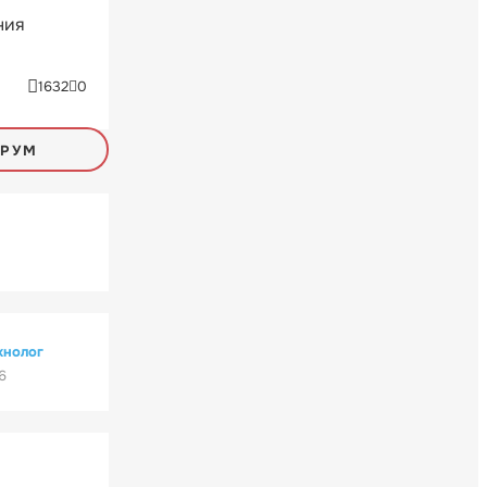
ния
1632
0
ОРУМ
хнолог
6