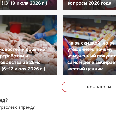
(13–19 июля 2026 г.)
вопросы 2026 года
Не за скидкой, но за
новостей и событий
утешением: почему
реработки и
измученный покупат
оводства за 28-ю
самом деле выбирае
(6–12 июля 2026 г.)
желтый ценник
ВСЕ БЛОГИ
енд?
траслевой тренд?