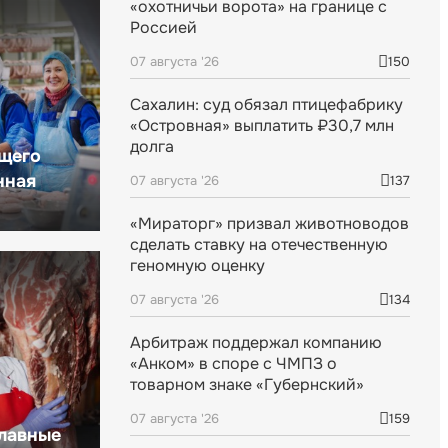
«охотничьи ворота» на границе с
Россией
07 августа '26
150
Сахалин: суд обязал птицефабрику
«Островная» выплатить ₽30,7 млн
долга
щего
нная
07 августа '26
137
«Мираторг» призвал животноводов
сделать ставку на отечественную
геномную оценку
07 августа '26
134
Арбитраж поддержал компанию
«Анком» в споре с ЧМПЗ о
товарном знаке «Губернский»
07 августа '26
159
главные