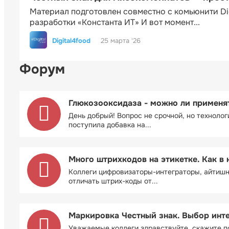
Материал подготовлен совместно с комьюнити Di
разработки «Константа ИТ» И вот момент...
Digital4food
25 марта '26
Форум
Глюкозооксидаза - можно ли применя
День добрый! Вопрос не срочной, но технолог
поступила добавка на...
Много штрихкодов на этикетке. Как в 
Коллеги цифровизаторы-интеграторы, айтиш
отличать штрих-коды от...
Маркировка Честный знак. Выбор инт
Уважаемые коллеги здравствуйте. скажите п