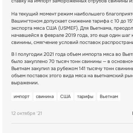
ставку на импорт замороженных отрубов свинины и
На текущий момент режим наибольшего благоприят
Вашингтоном допускает снижение тарифа с 10 до 15
экспорта мяса США (USMEF). Для Вьетнама, преодо
начавшейся в феврале 2019 года, это еще один шаг 
свинины, смягчение условий поставок распространи
В I полугодии 2021 года объем импорта мяса во Вье
было закуплено 70 тысяч тонн свинины — в основно
Вьетнам закупил за рубежом 141 тысячу тонн свини
объем поставок этого вида мяса на вьетнамский ры
выражении.
импорт
свинина
США
тарифы
Вьетнам
12 октября '21