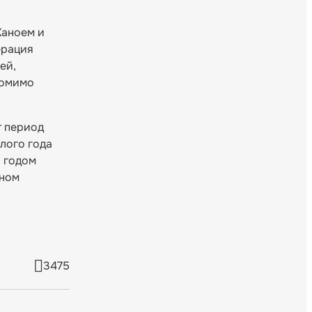
Ханоем и
ерация
ей,
помимо
т период
лого года
9 годом
тном
3475