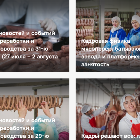
новостей и событий
реработки и
Кадровая физика
оводства за 31-ю
мясоперерабатываю
(27 июля – 2 августа
завода и платформе
)
занятость
новостей и событий
реработки и
оводства за 29-ю
Кадры решают все: 