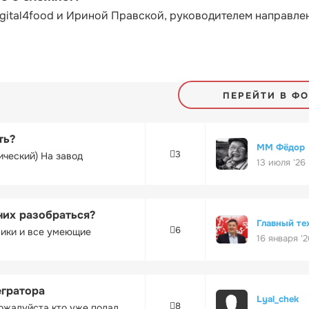
gital4food и Ириной Правской, руководителем направле
ПЕРЕЙТИ В Ф
ть?
ММ Фёдор
3
ический) На завод
13 июля '26
них разобраться?
Главный те
6
ники и все умеющие
16 января '2
егратора
Lyal_chek
8
ожалуйста кто уже подал