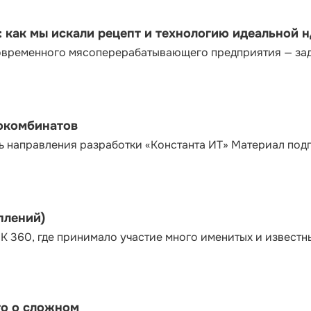
как мы искали рецепт и технологию идеальной 
современного мясоперерабатывающего предприятия — за
сокомбинатов
ь направления разработки «Константа ИТ» Материал под
плений)
К 360, где принимало участие много именитых и известн
то о сложном