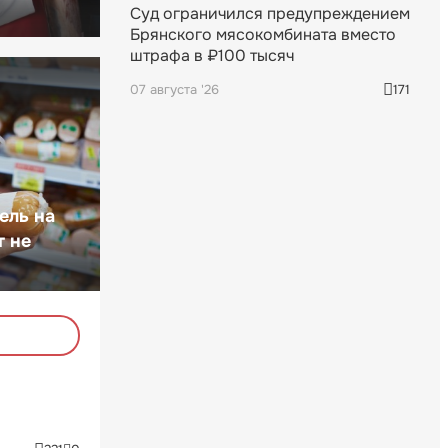
Суд ограничился предупреждением
Брянского мясокомбината вместо
штрафа в ₽100 тысяч
07 августа '26
171
ель на
т не