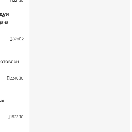
221
0
ндуи
дача
878
2
готовлен
2248
0
ых
1523
0