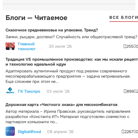
Блоги — Читаемое
ВСЕ БЛОГ
Сказочное средневековье на упаковке. Тренд?
Замки, рыцари, доспехи? Случайность или общеотраслевой тренд?
Главный
30 июля '26
255
технолог
Традиция VS промышленное производство: как мы искали рецепт
и технологию идеальной ндуи
Адаптировать аутентичный продукт под реалии современного
мясоперерабатывающего предприятия — задача нетривиальная.
Еще сложнее при этом не...
ГК Тэкспро
03 июля '26
899
Дорожная карта «Честного знака» для мясокомбинатов
Автор материала – Ирина Правская, руководитель направления
разработки «Константа ИТ» Материал подготовлен совместно с
партнером комьюнити по...
Digital4food
08 апреля '26
2267