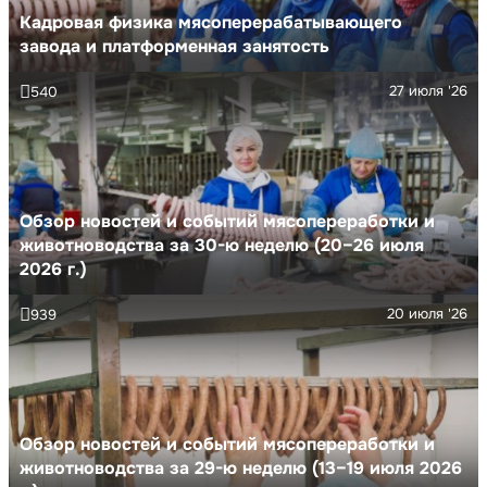
Кадровая физика мясоперерабатывающего
завода и платформенная занятость
27 июля '26
540
Обзор новостей и событий мясопереработки и
животноводства за 30-ю неделю (20–26 июля
2026 г.)
20 июля '26
939
Обзор новостей и событий мясопереработки и
животноводства за 29-ю неделю (13–19 июля 2026