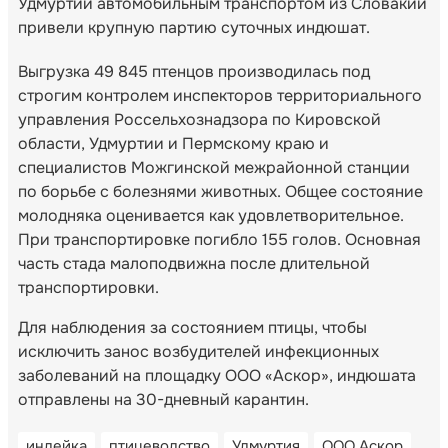
Удмуртии автомобильным транспортом из Словакии
привели крупную партию суточных индюшат.
Выгрузка 49 845 птенцов производилась под
строгим контролем инспекторов территориального
управления Россельхознадзора по Кировской
области, Удмуртии и Пермскому краю и
специалистов Можгинской межрайонной станции
по борьбе с болезнями животных. Общее состояние
молодняка оценивается как удовлетворительное.
При транспортировке погибло 155 голов. Основная
часть стада малоподвижна после длительной
транспортировки.
Для наблюдения за состоянием птицы, чтобы
исключить занос возбудителей инфекционных
заболеваний на площадку ООО «Аскор», индюшата
отправлены на 30-дневный карантин.
индейка
птицеводство
Удмуртия
ООО Аскор