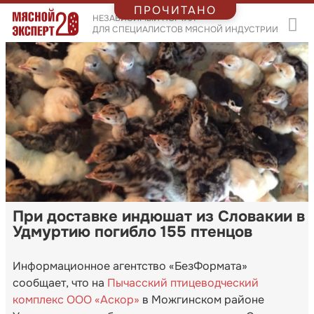
ПРОЧИТАНО
НЕЗАВИСИМЫЙ ПОРТАЛ
ДЛЯ СПЕЦИАЛИСТОВ МЯСНОЙ ИНДУСТРИИ
При доставке индюшат из Словакии в
Удмуртию погибло 155 птенцов
Информационное агентство «БезФормата»
сообщает, что на
Пычасский птицеводческий
комплекс ООО «Аскор»
в Можгинском районе