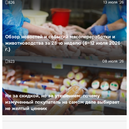
13 июля '26
826
Обзор новостей и событий мясопереработки и
животноводства за 28-ю неделю (6–12 июля 2026
г.)
08 июля '26
923
Не за скидкой, но за утешением: почему
измученный покупатель на самом деле выбирает
не желтый ценник