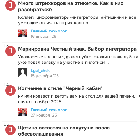
Много штрихкодов на этикетке. Как в них
разобраться?
Коллеги цифровизаторы-интеграторы, айтишники и все
умеющие отличать штрих-коды от...
Главный технолог
16 января '26
8
Маркировка Честный знак. Выбор интегратора
Уважаемые коллеги здравствуйте. скажите пожалуйста 
уже подал заявку на участие в пилотном...
Lyal_chek
15 декабря '25
4
Копчение в стиле "Черный кабан"
ну или креазот и деготь вам на стол для вашей печени.
снято в ноябре 2025...
Главный технолог
27 ноября '25
5
Щетина остается на полутуши после
обесволашивания