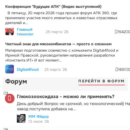
Конференция "Будущее АПК" (Видео выступлений)
В пятницу, 20 марта 2026 года прошел форум АПК 360, где
принимало участие много именитых и известных отраслевых
деятелей и...
Главный
25 марта '26
1542
технолог
Честный знак для мясокомбинатов — просто о сложном
Материал подготовлен совместно с комьюнити Digital4food и
Ириной Правской, руководителем направления разработки
«Константа ИТ» И вот момент...
Digital4food
25 марта '26
1651
Форум
ПЕРЕЙТИ В ФОРУМ
3
Глюкозооксидаза - можно ли применять?
День добрый! Вопрос не срочной, но технологический) Н
завод поступила добавка на...
ММ Фёдор
13 июля '26
6